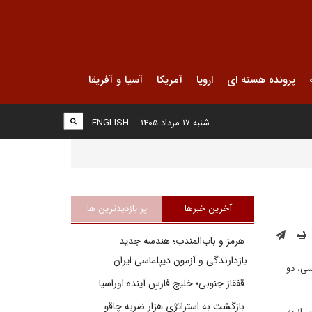
پرونده هسته ای
اروپا
آمریکا
آسیا و آفریقا
شنبه ۱۷ مرداد ۱۴۰۵
ENGLISH
آخرین خبرها
پر بازدیدترین ها
هرمز و باب‌المندب؛ هندسه جدید
بازدارندگی و آزمون دیپلماسی ایران
ی، دو
قفقاز جنوبی؛ خلیج فارسِ آینده اوراسیا
بازگشت به استراتژی هزار ضربه چاقو
 از به