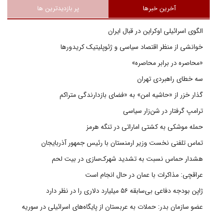
آخرین خبرها
پر بازدیدترین ها
الگوی اسرائیلی اوکراین در قبال ایران
خوانشی از منظر اقتصاد سیاسی و ژئوپلیتیک کریدورها
«محاصره در برابر محاصره»
سه خطای راهبردی تهران
گذار خزر از «حاشیه امن» به «فضای بازدارندگی متراکم
ترامپ گرفتار در شن‌زار سیاسی
حمله موشکی به کشتی اماراتی در تنگه هرمز
تماس تلفنی نخست وزیر ارمنستان با رئیس جمهور آذربایجان
هشدار حماس نسبت به تشدید شهرک‌سازی در بیت‌ لحم
عراقچی: مذاکرات با عمان در حال انجام است
ژاپن بودجه دفاعی بی‌سابقه ۵۶ میلیارد دلاری را در نظر دارد
عضو سازمان بدر: حملات به عربستان از پایگاه‌های اسرائیلی در سوریه