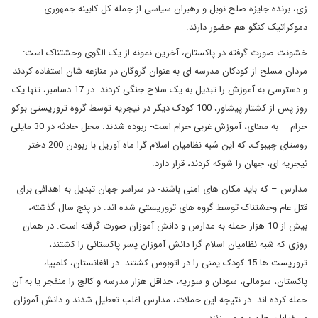
زی، برنده جایزه صلح نوبل و رهبران سیاسی از جمله کل کابینه جمهوری
دموکراتیک کنگو هم حضور دارند.
خشونت صورت گرفته در پاکستان، آخرین نمونه از یک الگوی وحشتناک است:
مردان مسلح از کودکان مدرسه ای به عنوان گروگان در منازعه شان استفاده کردند
و دسترسی به آموزش را تبدیل به یک سلاح جنگی کردند. در 17 دسامبر، تنها یک
روز پس از کشتار پیشاور، 100 کودک دیگر در نیجریه توسط گروه تروریستی بوکو
حرام – به معنای، آموزش غربی حرام است- ربوده شدند. محل حادثه در 30 مایلی
روستای چیبوک، که این شبه نظامیان اسلام گرا ماه آوریل با ربودن 200 دختر
نیجریه ای، جهان را شوکه کردند، قرار دارد.
مدارس – که باید مکان های امنی باشند- در سراسر جهان تبدیل به اهدافی برای
قتل عام وحشتناک توسط گروه های تروریستی شده اند. در پنج سال گذشته،
بیش از 10 هزار حمله به مدارس و دانش آموزان صورت گرفته است. در همان
روزی که شبه نظامیان اسلام گرا دانش آموزان پسر پاکستانی را کشتند،
تروریست ها 15 کودک یمنی را در اتوبوس کشتند. در افغانستان، کلمبیا،
پاکستان، سومالی، سودان و سوریه، حداقل هزار مدرسه و کالج را منفجر یا به آن
حمله کرده اند. در نتیجه این حملات، مدارس اغلب تعطیل شدند و دانش آموزان