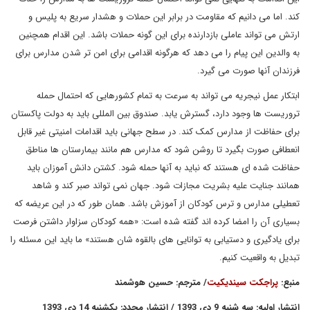
کند. اما می دانیم که مقاومت در برابر این حملات و هشدار سریع به پلیس و
ارتش می تواند عاملی بازدارنده برای این گونه حملات باشد. این اقدام همچنین
به والدین این پیام را می دهد که هرگونه اقدامی برای امن تر شدن مدارس برای
فرزندان آنها صورت می گیرد.
ابتکار عمل نیجریه می تواند به سرعت به تمام کشورهایی که احتمال حمله
تروریست ها وجود دارد، گسترش یابد. صندوق بین المللی باید به دولت پاکستان
برای حفاظت از مدارس کمک کند. در سطح جهانی باید اقدامات امنیتی غیر قابل
انعطافی صورت بگیرد تا روشن شود که مدارس هم مانند بیمارستان ها مناطق
حفاظت شده ای هستند که نباید به آنها حمله شود. کشتن دانش آموزان باید
همانند جنایت علیه بشریت مجازات شود. جهان نمی تواند صبر کند و شاهد
تعطیلی مدارس و ترس کودکان از آموزش باشد. همان طور که در این عریضه که
بسیاری آن را امضا کرده اند گفته شده است: «همه کودکان سزاوار داشتن فرصت
برای یادگیری و دستیابی به توانایی های بالقوه شان هستند» ما باید این مسئله را
تبدیل به واقعیت کنیم.
منبع:
پراجکت سیندیکیت
/ مترجم: حسین هوشمند
انتشار اولیه: سه شنبه 9 دی 1393 / انتشار مجدد: یکشنبه 14 دی 1393