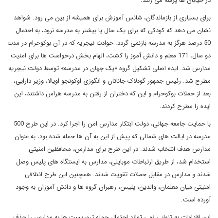
در خیابان ها پرسه می زنند.
برای بسیاری از بازماندگان، شانس آموزش برای همیشه از بین می رود. شواهد
نشان می دهد که کودکی که برای یک سال یا بیشتر به مدرسه نرود، به احتمال
50 درصد هرگز به مدرسه بازنمی گردد. حوادث نیجریه که در آن بوکوحرام در مدت
دو سال، 171 معلم و دانش آموز را کشت، الهام بخش درخواست ها برای امنیت
مدارس شد. ایده اصلی تشکیل گروه «یک جهان در مدرسه» توسط دولت نیجریه
مطرح شد. رئیس جمهور گودلاک جاناتان و انگوزی اوکونجو اویالا، وزیر دارایی،
بعد از حملات بوکوحرام و این که دختران از رفتن به مدرسه هراس داشتند، این
ایده را مطرح کردند.
با حمایت جامعه جهانی، دولت ابتکار مدارس امن را اجرا کرد. در این طرح 500
مدرسه در ایالت های شمالی که پیش از این به آن ها حمله شده بود، به عنوان
مدارس هدف انتخاب شدند. در این طرح برای مدارس، محافظین امنیتی
استخدام شد، از طریق ارتباطات موبایلی، مدارس به ایستگاه های پلیس وصل
شدند و مدارس در مقابل حملات تقویت شدند. همچنین این طرح ائتلافی
امنیتی میان معلمان، والدین، پلیس، رهبران گروه ها و دانش آموزان به وجود
آورده است.
این اقدامات به تنهایی نمی تواند احتمال حمله تروریست ها به مدارس را حذف