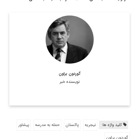
(به انگلیسی: Gordon James Brown) پنجاه
گوردون جیمز براون
و دومين نخست وزیر بریتانیا است که بین سال‌های ۲۰۰۷ تا ۲۰۱۰
به عنوان رهبر حزب کارگر در این مسند ...
اطلاعات بیشتر
گوردون براون
نویسنده خبر
کلید واژه ها:
نیجریه
پاکستان
حمله به مدرسه
پیشاور
گوردون براون