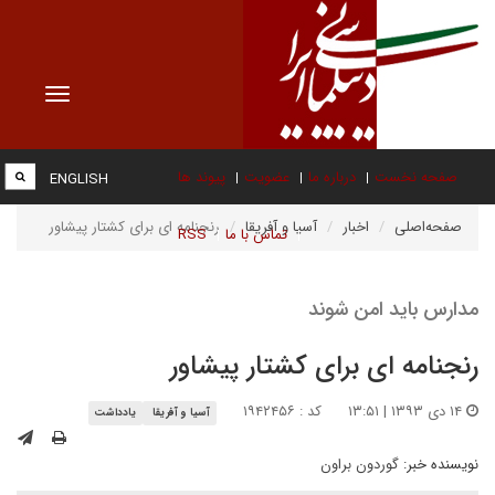
Toggle
vigation
صفحه نخست
درباره ما
عضویت
پیوند ها
ENGLISH
صفحه‌اصلی
اخبار
آسیا و آفریقا
رنجنامه ای برای کشتار پیشاور
تماس با ما
RSS
مدارس باید امن شوند
رنجنامه ای برای کشتار پیشاور
۱۴ دی ۱۳۹۳ | ۱۳:۵۱
کد : ۱۹۴۲۴۵۶
آسیا و آفریقا
یادداشت
نویسنده خبر:
گوردون براون