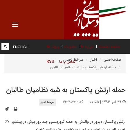
Toggle
vigation
صفحه نخست
درباره ما
عضویت
پیوند ها
ENGLISH
صفحه‌اصلی
اخبار
سرخط اخبار
تماس با ما
RSS
حمله ارتش پاکستان به شبه نظامیان طالبان
حمله ارتش پاکستان به شبه نظامیان طالبان
۲۹ آذر ۱۳۹۳ | ۰۰:۵۵
کد : ۱۹۴۲۰۷۴
سرخط اخبار
ارتش پاکستان دیروز در واکنش به حمله تروریستی چند روز پیش در پیشاور، ۶۷
شبه نظامی را در نواحی مرزی این کشور با افغانستان، کشت.