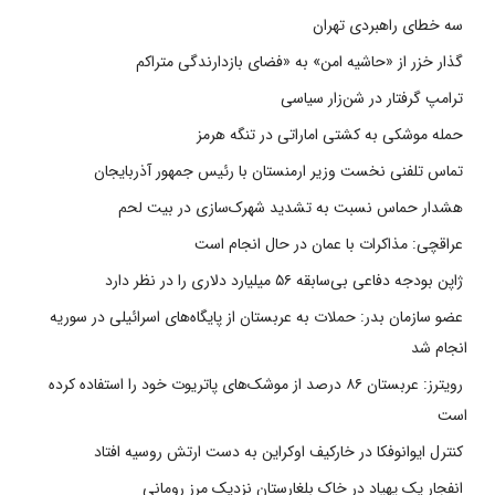
سه خطای راهبردی تهران
گذار خزر از «حاشیه امن» به «فضای بازدارندگی متراکم
ترامپ گرفتار در شن‌زار سیاسی
حمله موشکی به کشتی اماراتی در تنگه هرمز
تماس تلفنی نخست وزیر ارمنستان با رئیس جمهور آذربایجان
هشدار حماس نسبت به تشدید شهرک‌سازی در بیت‌ لحم
عراقچی: مذاکرات با عمان در حال انجام است
ژاپن بودجه دفاعی بی‌سابقه ۵۶ میلیارد دلاری را در نظر دارد
عضو سازمان بدر: حملات به عربستان از پایگاه‌های اسرائیلی در سوریه
انجام شد
رویترز: عربستان ۸۶ درصد از موشک‌های پاتریوت خود را استفاده کرده
است
کنترل ایوانوفکا در خارکیف اوکراین به دست ارتش روسیه افتاد
انفجار یک پهپاد در خاک بلغارستان نزدیک مرز رومانی