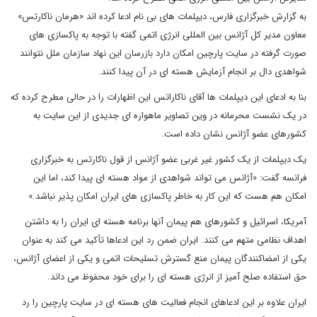
به گزارش خبرگزاری فارس، دیپلمات های بی نام ادعا کرده اند «هرمان ناکارتس»
معاون مدیر کل آژانس بین المللی انرژی اتمی گفته با توجه به پاکسازی های
صورت گرفته در سایت پارچین امکان دارد بازرسان این نهاد سازمان ملل نتوانند
شواهدی دال بر انجام آزمایش هسته ای در آن پیدا کنند.
بنا به ادعای این دیپلمات ها آقای ناکاراتس این اظهارات را در حالی مطرح کرده که
در یک نشست محرمانه در وین تصاویر ماهواره ای جدیدی از این سایت به
کشورهای عضو آژانس نشان داده است.
یک دیپلمات از یک کشور غیر غربی عضو آژانس از قول ناکارتس به خبرگزاری
فرانسه گفت: «آژانس می تواند شواهدی از مواد هسته ای پیدا کند، اما این
امکان هم هست که این کار به خاطر پاکسازی های ایران امکان پذیر نباشد.»
آمریکا، اسرائیل و کشورهای هم پیمان آنها برنامه هسته ای ایران را به داشتن
اهداف نظامی متهم می کنند. ایران ضمن رد این ادعاها تأکید می کند به عنوان
یکی از امضاکنندگان پیمان منع گسترش تسلیحات اتمی و یکی از اعضای آژانس،
حق استفاده صلح آمیز از انرژی هسته ای را برای خود محفوظ می داند.
ایران علاوه بر این ادعاهای انجام فعالیت های هسته ای در سایت پارچین را رد