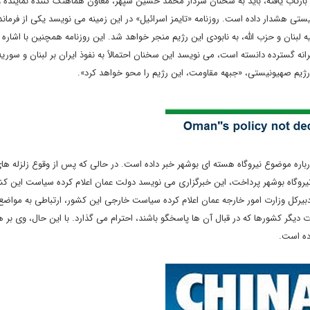
بازتاب یافته، باید به سخنان سردار محمد حسین سپهر، معاون هماهنگ کننده نماینده و
ونیستی هشدار داده است. روزنامه «تایمز اسرائیل» در این زمینه می نویسد یکی از فرمان
ه لبنان و حزب الله، به نابودی این رژیم منجر خواهد شد. این روزنامه همچنین با اشار
نه گسترده دانسته است، می نویسد این سخنان احتمالاً به نفوذ ایران بر لبنان و سوریه
رژیم صهیونیستی، «جبهه مقاومت، این رژیم را محو خواهد کرد».
باره موضوع نیروگاه هسته ای بوشهر خبر داده است. در حالی که پس از وقوع زلزله های
یروگاه بوشهر پرداخت، این خبرگزاری می نویسد دولت عمان اعلام کرده سیاست این کشو
بیرکل وزارت امور خارجه عمان اعلام کرده سیاست خارجی این کشور، ارتباطی به مواض
 دیگر کشورها که در قبال آن ها پاسخگو باشند، احترام می گذارد. با این حال، وی بر
ده است.