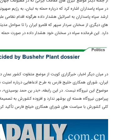
از جمله دیگر موضع گیری های مقامات ایرانی که در مطبوعات جهان 
در سپاه پاسداران اشاره کرد که درباره حمله به لبنان، به رژیم صهی
ارشد سپاه پاسداران به اسرائیل هشدار داده هرگونه اقدام نظامی علی
های دیگری از سخنان سردار سپهر که قلمرو ایران را تا سواحل مدیترا
دارد. این فرمانده سپاه در سخنان خود هشدار داده در صورت حمله 
در میان دیگر اخبار، خبرگزاری کویت از موضع متفاوت کشور عمان در
ایران، شورای همکاری خلیج فارس به طرح ادعاهایی درباره امنیت ن
موضوع این نیروگاه نیست. در این رابطه، «بدر بن حمد بوسیدی»، د
پیرامون نیروگاه هسته ای بوشهر ندارد و افزوده کشورش به تصمیمات
کلی کشورش با سیاست های شورای همکاری خیلج فارس تأکید کر