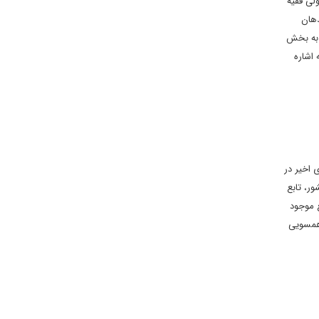
لی فقیه
دهان
ه به بخش
 اشاره
 اخیر در
ر، تابع
ع موجود
 همسویی