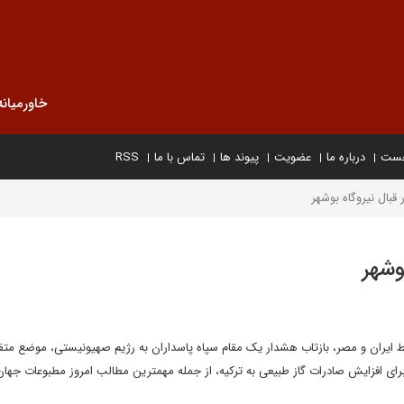
خاورمیانه
خست
درباره ما
عضویت
پیوند ها
تماس با ما
RSS
بال نیروگاه بوشهر
وشهر
بط ایران و مصر، بازتاب هشدار یک مقام سپاه پاسداران به رژیم صهیونیستی، موضع متف
رای افزایش صادرات گاز طبیعی به ترکیه، از جمله مهمترین مطالب امروز مطبوعات جهان 