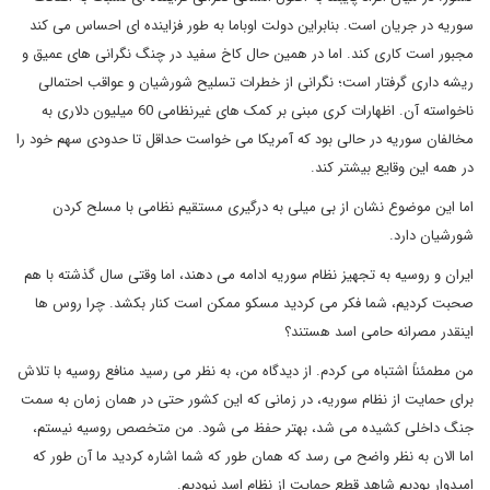
سوریه در جریان است. بنابراین دولت اوباما به طور فزاینده ای احساس می کند
مجبور است کاری کند. اما در همین حال کاخ سفید در چنگ نگرانی های عمیق و
ریشه داری گرفتار است؛ نگرانی از خطرات تسلیح شورشیان و عواقب احتمالی
ناخواسته آن. اظهارات کری مبنی بر کمک های غیرنظامی 60 میلیون دلاری به
مخالفان سوریه در حالی بود که آمریکا می خواست حداقل تا حدودی سهم خود را
در همه این وقایع بیشتر کند.
اما این موضوع نشان از بی میلی به درگیری مستقیم نظامی با مسلح کردن
شورشیان دارد.
ایران و روسیه به تجهیز نظام سوریه ادامه می دهند، اما وقتی سال گذشته با هم
صحبت کردیم، شما فکر می کردید مسکو ممکن است کنار بکشد. چرا روس ها
اینقدر مصرانه حامی اسد هستند؟
من مطمئناً اشتباه می کردم. از دیدگاه من، به نظر می رسید منافع روسیه با تلاش
برای حمایت از نظام سوریه، در زمانی که این کشور حتی در همان زمان به سمت
جنگ داخلی کشیده می شد، بهتر حفظ می شود. من متخصص روسیه نیستم،
اما الان به نظر واضح می رسد که همان طور که شما اشاره کردید ما آن طور که
امیدوار بودیم شاهد قطع حمایت از نظام اسد نبودیم.