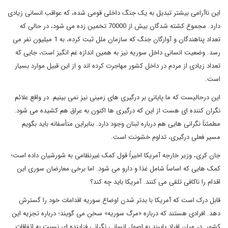
این ناآرامی بیشتر تبدیل به یک جنگ داخلی قومی شده، که عواقب انسانی زیادی
دارد. مجموع کشته شدگان بیش از 70000 تخمین زده می شود، در حالی که
تعداد پناهندگان و آوارگان جنگ که سازمان ملل ثبت کرده، به 1 میلیون نفر می
رسد. وضعیت انسانی داخل سوریه نیز به همین اندازه غم انگیز است، جایی که
تعداد زیادی از مردم در داخل کشور مهاجرت کرده اند و از این قبیل موارد بسیار
است.
این درحالیست که ما پایانی بر درگیری های زمینی نیز نمی بینیم. در واقع علائم
نگران کننده ای هست از این که درگیری ها اکنون به عراق هم کشیده می شود.
مطمئناً نگرانی هایی هم درباره لبنان وجود دارد. بنابراین متأسفانه باید بگویم
مسیر فعلی درگیری، تداوم خشونت است.
جان کری، وزیر خارجه آمریکا اخیراً قول کمک غیرنظامی به شورشیان داده است؛
کمک هایی که اساساً شامل غذا و دارو می شود. اما برخی معارضان سوری این
اقدام را ناکافی تلقی می کنند. آمریکا باید چه کند؟
قابل درک است که آمریکا با بدتر شدن اوضاع سوریه اقدامات خود را گسترش
دهد. افرادی هستند که درباره «مرگ سوریه» سخن می گویند؛ درباره تجزیه این
کشور. در میان افراد پایبند به اصول انسانی نگرانی فزاینده ای نسبت به اتفاقات