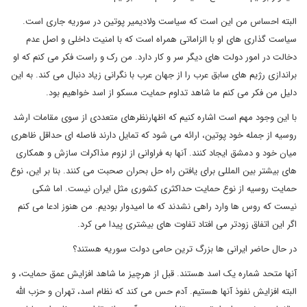
البته احساس من این است که سیاست ولادیمیر پوتین در سوریه جاری است.
سیاست گذاری های او با الزاماتی همراه است که با امنیت داخلی و اصل عدم
دخالت در امور دولت های دیگر سر و کار دارد. من رک و راست فکر می کنم که او
براندازی رژیم های سابق عرب را از جهان عرب با نگرانی زیاد دنبال می کند. به این
دلیل من فکر می کنم ما شاهد تداوم حمایت مسکو از اسد خواهیم بود.
با این وجود مهم است اشاره کنیم که اظهارنظرهای متعددی از سوی مقامات ارشد
روسیه از جمله خود پوتین، ارائه می شود که تمایل دارند فاصله ای حداقل ظاهری
میان خود و دمشق ایجاد کنند. آنها به فراوانی از لزوم مذاکرات سازش و همکاری
های بیشتر بین المللی برای یافتن راه حل بحران صحبت می کنند. بنا بر این، نوع
حمایت روسیه از نوع حمایت حداکثری کشوری مثل ایران نیست. اما شکی
نیست که روس ها وارد راهی نشدند که ما امیدوار بودیم. من هنوز ادعا می کنم
اگر این اتفاق زودتر می افتاد تفاوت های بیشتری پیدا می کرد.
در حال حاضر ایرانی ها بزرگ ترین حامی دولت سوریه هستند؟
آنها متحد شماره یک اسد هستند. قبل از هرچیز ما شاهد افزایش عمق حمایت، و
البته افزایش نفوذ آنها هستیم. آدم حس می کند که نظام اسد، تهران و حزب الله