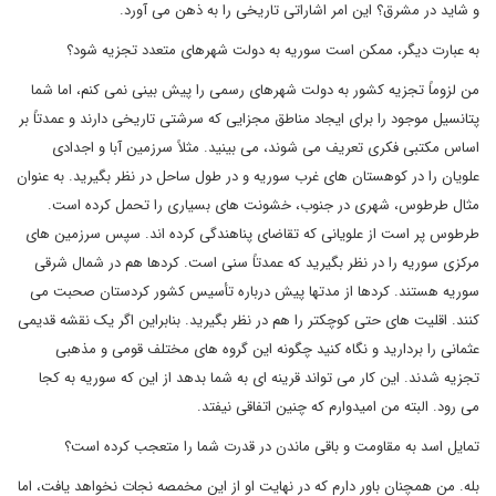
و شاید در مشرق؟ این امر اشاراتی تاریخی را به ذهن می آورد.
به عبارت دیگر، ممکن است سوریه به دولت شهرهای متعدد تجزیه شود؟
من لزوماً تجزیه کشور به دولت شهرهای رسمی را پیش بینی نمی کنم، اما شما
پتانسیل موجود را برای ایجاد مناطق مجزایی که سرشتی تاریخی دارند و عمدتاً بر
اساس مکتبی فکری تعریف می شوند، می بینید. مثلاً سرزمین آبا و اجدادی
علویان را در کوهستان های غرب سوریه و در طول ساحل در نظر بگیرید. به عنوان
مثال طرطوس، شهری در جنوب، خشونت های بسیاری را تحمل کرده است.
طرطوس پر است از علویانی که تقاضای پناهندگی کرده اند. سپس سرزمین های
مرکزی سوریه را در نظر بگیرید که عمدتاً سنی است. کردها هم در شمال شرقی
سوریه هستند. کردها از مدتها پیش درباره تأسیس کشور کردستان صحبت می
کنند. اقلیت های حتی کوچکتر را هم در نظر بگیرید. بنابراین اگر یک نقشه قدیمی
عثمانی را بردارید و نگاه کنید چگونه این گروه های مختلف قومی و مذهبی
تجزیه شدند. این کار می تواند قرینه ای به شما بدهد از این که سوریه به کجا
می رود. البته من امیدوارم که چنین اتفاقی نیفتد.
تمایل اسد به مقاومت و باقی ماندن در قدرت شما را متعجب کرده است؟
بله. من همچنان باور دارم که در نهایت او از این مخمصه نجات نخواهد یافت، اما