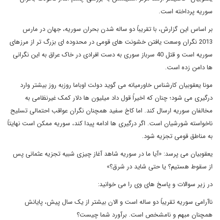
سوریه پرداخته است.
بر اساس این گزارش، با تقریباً دو ساله شدن بحران سوریه، جهان در مارس
2013 نگران وسعت یافتن خشونت های قومی در محدوده ای بزرگ تر از مرزهای
سوریه است و قتل 40 سرباز سوری به دست افرادی در خاک عراق به این نگرانی
ها دامن زده است.
مونا یعقوبیان کارشناس خاورمیانه می گوید دولت اوباما روزبه روز بیشتر وارد
درگیری می شود؛ چنان که اخیراً قول داد میلیون ها دلار کمک غیرنظامی به
مخالفان سوریه ارسال کند. اما کاخ سفید همچنان نگران عواقب احتمالی تسلیح
ناخواسته شورشیان است. اگر درگیری ها ادامه پیدا کند، سوریه ممکن است نهایتاً
به مناطق قومی تجزیه شود.
یعقوبیان می پرسد: «آیا ما در سوریه شاهد آغاز چیزی شبیه تجزیه عثمانی پس
از سقوط هستیم؟ یا حتی شاید در شرق؟»
در زیر سوالات و پاسخ های وی را می خوانید:
ناآرامی سوریه تقریباً دو ساله است و الان بیشتر از یک سال پیش، پایانش
همچنان مبهم و نامشخص است. برآورد شما چیست؟