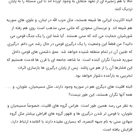
حالا با هم زنجیره ای از تعهد متقابل به وجود آورده اند تا این مسئله را به پایان
نزدیک کنند.
البته اکثریت ایرانی ها شیعه هستند، مثل حزب الله در لبنان، و علوی های سوریه
هم شیعه اند. و عربستان سعودی که ملتی سنی مذهب است روی هم رفته از
شورشیان حمایت می کند که سنی هستند. آیا شما این را یک جنگ قومی می
دانید؟ من قطعاً این وضعیت را یک درگیری قومی در حال رشد می دانم. درگیری
که طنین آن در تمام منطقه شنیده خواهد شد. عمق دشمنی های قومی داخل
سوریه شدیداً نگران کننده است. ما شاهد جامعه ای با قرن ها قدمت هستیم که
این فشارها آن را از هم می پاشد. پس از پایان درگیری ها بازسازی اثرات
تخریبی به بارآمده دشوار خواهد بود.
البته اقلیت های دیگری هم در سوریه وجود دارند، مثل مسیحیان، علویان، و ... .
همه آنها نگران هستند، این طور نیست؟
به نظر می رسد همین طور است. هراس گروه های اقلیت، خصوصاً مسیحیان و
علویان، با قومی تر شدن درگیری ها و ظهور گروه های افراطی بیشتر مثل گروه
جهادی سنی به نام جبهه النصره، که بسیاری عقیده دارند با القاعده ارتباط دارد،
افزایش یافته است.