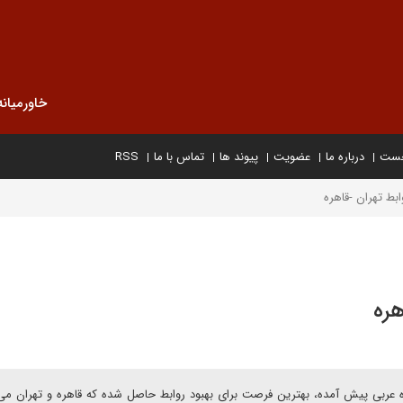
خاورمیانه
خست
درباره ما
عضویت
پیوند ها
تماس با ما
RSS
بط تهران -قاهره
هره
عربی پیش آمده، بهترین فرصت برای بهبود روابط حاصل شده که قاهره و تهران می 