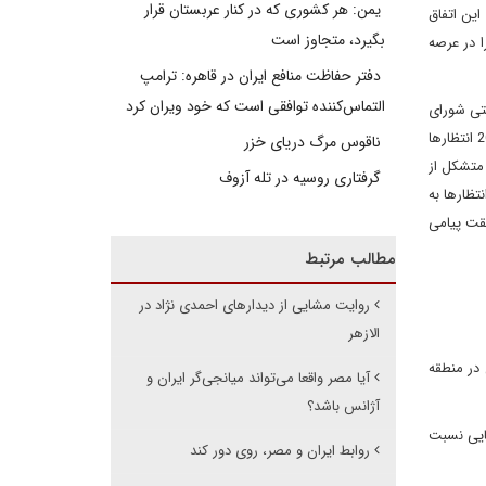
یمن: هر کشوری که در کنار عربستان قرار
این اتفاق
بگیرد، متجاوز است
ا در عرصه
دفتر حفاظت منافع ایران در قاهره: ترامپ
التماس‌کننده توافقی است که خود ویران کرد
حتی شورای
نظامی حاکم بر مصر در سال 2011 به دو ناو ایرانی اجازه عبور از کانال سوئز را دارد. با پیروزی محمد مرسی در انتخابات ریاست جمهوری مصر در سال 2012 انتظارها
ناقوس مرگ دریای خزر
متشکل از
گرفتاری روسیه در تله آزوف
ظارها به
که در حقیقت پیامی
مطالب مرتبط
روایت مشایی از دیدارهای احمدی نژاد در
الازهر
در منطقه
آیا مصر واقعا می‌تواند میانجی‌گر ایران و
آژانس باشد؟
ایی نسبت
روابط ایران و مصر، روی دور کند