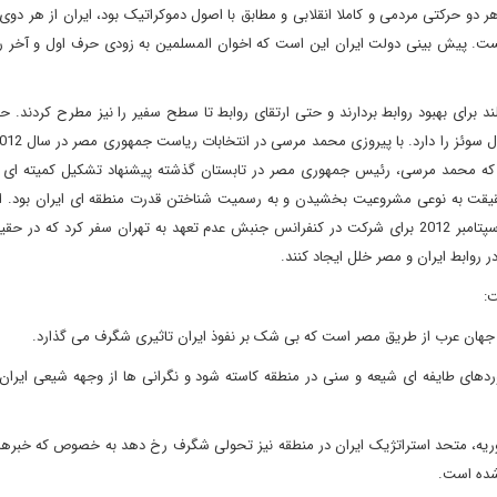
 حرکتی مردمی و کاملا انقلابی و مطابق با اصول دموکراتیک بود، ایران از هر دوی 
دانست. پیش بینی دولت ایران این است که اخوان المسلمین به زودی حرف اول و آخر ر
د برای بهبود روابط بردارند و حتی ارتقای روابط تا سطح سفیر را نیز مطرح کردند. 
جا که محمد مرسی، رئیس جمهوری مصر در تابستان گذشته پیشنهاد تشکیل کمیته ای 
حقیقت به نوعی مشروعیت بخشیدن و به رسمیت شناختن قدرت منطقه ای ایران بود. انت
بهبود روابط همچنان ادامه یافت تا این که محمد مرسی در پایان سپتامبر 2012 برای شرکت در کنفرانس جنبش عدم تعهد به تهران سفر کرد 
روابط ایران و مصر خلل ایجاد کنند.
ت:
ب جهان عرب از طریق مصر است که بی شک بر نفوذ ایران تاثیری شگرف می گذارد.
ردهای طایفه ای شیعه و سنی در منطقه کاسته شود و نگرانی ها از وجهه شیعی ایران 
سوریه، متحد استراتژیک ایران در منطقه نیز تحولی شگرف رخ دهد به خصوص که خبره
شده است.