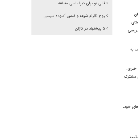
قالی نو برای دیپلماسی منطقه
ان
روح ناآرام شیعه و ضمیر آسوده سیسی
تای
۵ پیشنهاد در کازان
بررسی
، به
 خبری،
م مشترک
وهای خود،
رتیب