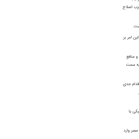
زب اصلاح
ست.
ین امر بر
و منافع
 به سمت
اقدام جدی
کی یا
مصر وارد