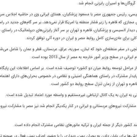
گروگان‌ها و اسیران رایزنی انجام شد.
 السیسی، رئیس جمهوری مصر با مسعود پزشکیان، همتای ایرانی وی در حاشیه اجلاس سر
ازی که قاهره را زیر فشار منطقه یا امریکا قرار نمی‌دهد، بر سر گام‌های جدید در راس
یدار السیسی و پزشکیان، قاهره و تهران بر سر آغاز رایزنی‌های دیپلماتیک در راستای 
ی برای عادی‌سازی کامل روابط مصر و ایران در دوره آتی توافق کردند.
ی در سفر منطقه‌ای خود که لبنان، سوریه، عراق، عربستان، قطر و عمان را شامل می‌شد
 در سطح وزیر أمور خارجه به مصر از سال 2013 بوده است.
ز مراحل توسعه روابط میان دو کشور» توصیف شده است. بر اساس اطلاعات این پایگاه
ار پایدار مشترک در راستای هماهنگی امنیتی و نظامی در خصوص بحران‌های دارای اهتما
 قاهره و تهران از زمان تنزل سطح روابط دو کشور است.
 به ایران به یک کانال ارتباطی غیرمستقیم و واسطه مورد اعتماد تبدیل شده است.
اً با مشارکت نیروهای عربستانی و ایرانی در کنار یکدیگر انجام شد نیز مصر با مشارکت نیر
 چند کشور دیگر از جمله ایران و ترکیه مانور‌های نظامی مشترک انجام داده است.
ش‌ها برای پایان دادن به بحران یمن، دیداری را با حضور احزاب یمنی فعال در صحنه ت