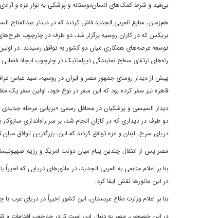
بی‌قید و شرط کمک‌های انسان‌دوستانه و پزشکی به نوار غزه و آزادی 
هم‌زمان، منابع العربی الجدید فاش کردند که در دیدار عبدالفتاح
بریکس که در کازان روسیه برگزار شد، دو طرف در چارچوب طرح‌های مج
توسعه عرصه‌های همکاری میان دو کشور به توافق رسیدند. در اولین د
راه‌های ارتقای سطح نمایندگی دیپلماتیک در چارچوب ایجاد فضایی کل
پیش از دیدار روسای جمهور مصر و ایران در روسیه، سید عباس عراقچ
قاهره نیز سفر کرده بود که این سفر در نوع خود، اولین سفر یک مقام ایرانی
دیدار السیسی و پزشکیان در محافل رسمی «برپایی مرحله جدیدی ا
دو طرف در دیداری که در کازان انجام شد، بر سر راه‌اندازی سازوک
دریای سرخ، لبنان و غزه توافق کردند که این، بزرگترین توافق میان
مصر پس از انتقال چندین پیام میان دولت امریکا و رژیم صهیونیستی
بنا بر اعلام منابعی به العربی الجدید، در مانور‌های دریایی که اخیر
در این مانور‌ها نقش ایفا کرد.
بنا بر اعلام وزارت دفاع عربستان، این کشور اخیراً در دریای عرب با
در این خصوص، مصر به دنبال این است تا در چارچوب اقدامات و تلا