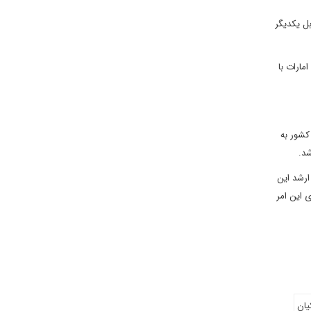
بل یکدیگر
مارات با
کشور به
شد.
ارشد این
ی این امر
یان