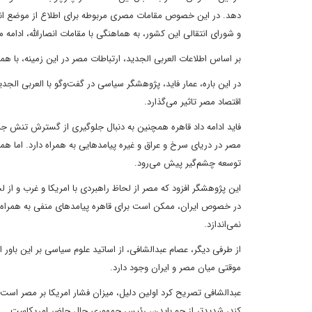
دهد. در این خصوص مقامات مصری مربوطه برای اطلاع از موضع انصا
و شورای انتقالی این کشور، به هماهنگی با مقامات انصارالله، ادامه م
بر اساس اطلاعات العربی الجدید، ارتباطات مصر در این زمینه، با هم
در این باره، عمار فاید، پژوهشگر سیاسی در گفت‌وگو با العربی الج
اقتصاد مصر تاثیر می‌گذارد.
فاید ادامه داد قاهره همچنین به دنبال جلوگیری از گسترش تنش جنگ
مصر در دریای سرخ و عراق و غیره پیامدهایی به همراه دارد. اما همه
توسعه چشم‌گیر پیش می‌رود.
این پژوهشگر افزود که مصر از لحاظ راهبردی با امریکا و غرب و از 
در خصوص ایران، ممکن است برای قاهره پیامد‌های منفی به همراه 
نمی‌اندازد.
از طرفی دیگر، عصام عبدالشافی، از اساتید علوم سیاسی بر این باور 
موقتی میان مصر و ایران وجود دارد.
عبدالشافی تصریح کرد اولین دلیل، میزان فشار امریکا بر مصر است. 
کند، شدیدتر از جو بایدن، رئیس جمهوری حال حاضر امریکاست.