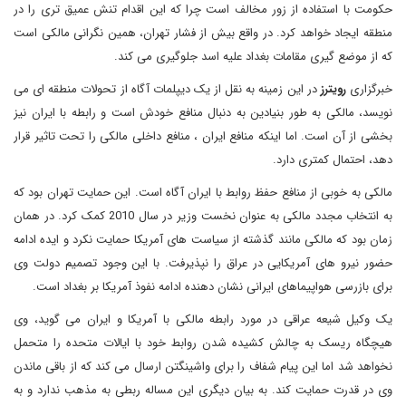
حکومت با استفاده از زور مخالف است چرا که این اقدام تنش عمیق تری را در
منطقه ایجاد خواهد کرد. در واقع بیش از فشار تهران، همین نگرانی مالکی است
که از موضع گیری مقامات بغداد علیه اسد جلوگیری می کند.
خبرگزاری
رویترز
در این زمینه به نقل از یک دیپلمات آگاه از تحولات منطقه ای می
نویسد، مالکی به طور بنیادین به دنبال منافع خودش است و رابطه با ایران نیز
بخشی از آن است. اما اینکه منافع ایران ، منافع داخلی مالکی را تحت تاثیر قرار
دهد، احتمال کمتری دارد.
مالکی به خوبی از منافع حفظ روابط با ایران آگاه است. این حمایت تهران بود که
به انتخاب مجدد مالکی به عنوان نخست وزیر در سال 2010 کمک کرد. در همان
زمان بود که مالکی مانند گذشته از سیاست های آمریکا حمایت نکرد و ایده ادامه
حضور نیرو های آمریکایی در عراق را نپذیرفت. با این وجود تصمیم دولت وی
برای بازرسی هواپیماهای ایرانی نشان دهنده ادامه نفوذ آمریکا بر بغداد است.
یک وکیل شیعه عراقی در مورد رابطه مالکی با آمریکا و ایران می گوید، وی
هیچگاه ریسک به چالش کشیده شدن روابط خود با ایالات متحده را متحمل
نخواهد شد اما این پیام شفاف را برای واشینگتن ارسال می کند که از باقی ماندن
وی در قدرت حمایت کند. به بیان دیگری این مساله ربطی به مذهب ندارد و به