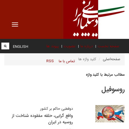
Toggle
vigation
صفحه نخست
درباره ما
عضویت
پیوند ها
ENGLISH
صفحه‌اصلی
کلید واژه ها
تماس با ما
RSS
مطالب مرتبط با کلید واژه
روسوفیل
دوقطبی حاکم بر کشور
واقع گرایی، حلقه مفقوده شناخت از
روسیه در ایران