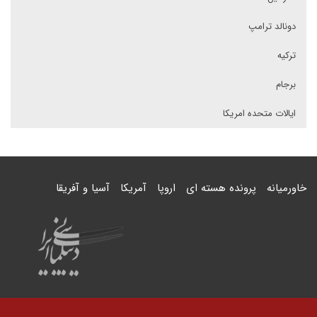
دونالد ترامپ
ترکیه
برجام
ایالات متحده امریکا
خاورمیانه
پرونده هسته ای
اروپا
آمریکا
آسیا و آفریقا