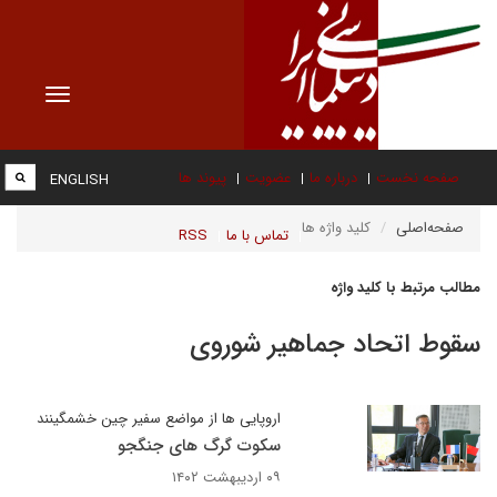
Toggle
vigation
صفحه نخست
درباره ما
عضویت
پیوند ها
ENGLISH
صفحه‌اصلی
کلید واژه ها
تماس با ما
RSS
مطالب مرتبط با کلید واژه
سقوط اتحاد جماهیر شوروی
اروپایی ها از مواضع سفیر چین خشمگینند
سکوت گرگ های جنگجو
۰۹ اردیبهشت ۱۴۰۲