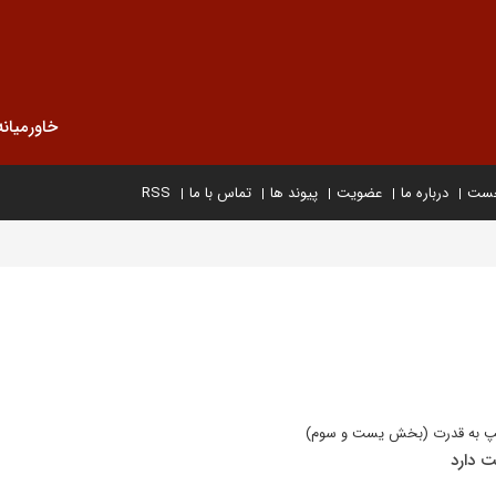
خاورمیانه
خست
درباره ما
عضویت
پیوند ها
تماس با ما
RSS
رامپ به قدرت (بخش یست و سوم)
ت دارد