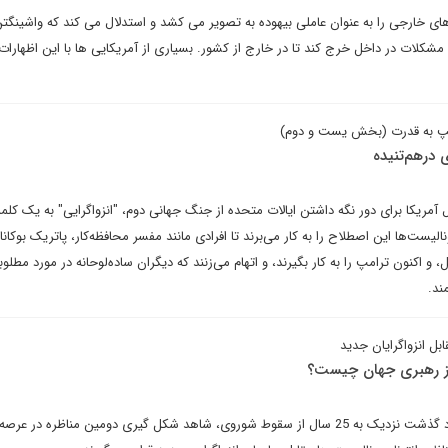
ی خارجی را به عنوان عاملی بیهوده به تصویر می کشد و استدلال می کند که واشینگتن
مشکلات در داخل خرج کند تا در خارج از کشور. بسیاری از آمریکایی ها با این اظهارات 
رامپ به قدرت (بخش یست و دوم)
 درهم‌تنیده
ریکا برای دور نگه داشتن ایالات متحده از جنگ جهانی دوم، "انزواگرایی" به یک کلم
نالیست‌ها این اصطلاح را به کار می‌برند تا افرادی مانند مفسر محافظه‌کار، پاتریک بوکان
 و اکنون ترامپ را به کار بگیرند، و اتهام می‌زنند که دیگران ساده‌لوحانه در مورد مطلو
ند.
بل انزواگرایان جدید
از رهبری جهان چیست؟
ریچارد هاس می نویسد: با وجود گذشت نزدیک به 25 سال از سقوط شوروی، شاهد شکل گیری دومین مناظره د