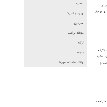
روسیه
 باید
او موافق
ایران و امریکا
اسرائیل
دونالد ترامپ
ترکیه
ه کثیف
برجام
ان، عضو
ایالات متحده امریکا
بیت و
ر عرصه سیاست