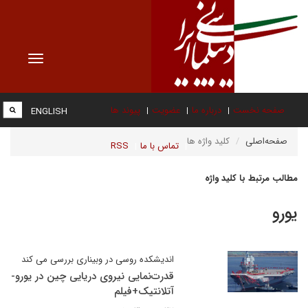
Toggle
vigation
صفحه نخست
درباره ما
عضویت
پیوند ها
ENGLISH
صفحه‌اصلی
کلید واژه ها
تماس با ما
RSS
مطالب مرتبط با کلید واژه
یورو
اندیشکده روسی در وبیناری بررسی می کند
قدرت‌نمایی نیروی دریایی چین در یورو-
آتلانتیک+فیلم