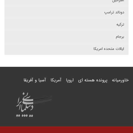
اسرائیل
دونالد ترامپ
ترکیه
برجام
ایالات متحده امریکا
خاورمیانه
پرونده هسته ای
اروپا
آمریکا
آسیا و آفریقا