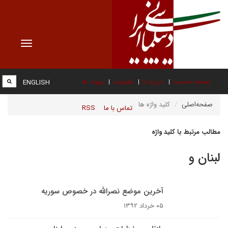
Toggle
vigation
صفحه نخست
درباره ما
عضویت
پیوند ها
ENGLISH
صفحه‌اصلی
کلید واژه ها
تماس با ما
RSS
مطالب مرتبط با کلید واژه
لبنان و
آخرین موضع نصرالله در خصوص سوریه
۰۵ خرداد ۱۳۹۲