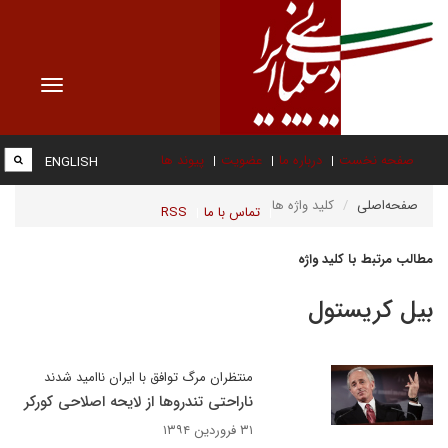
Toggle
vigation
صفحه نخست
درباره ما
عضویت
پیوند ها
ENGLISH
صفحه‌اصلی
کلید واژه ها
تماس با ما
RSS
مطالب مرتبط با کلید واژه
بيل كريستول
منتظران مرگ توافق با ایران ناامید شدند
ناراحتی تندروها از لایحه اصلاحی کورکر
۳۱ فروردین ۱۳۹۴