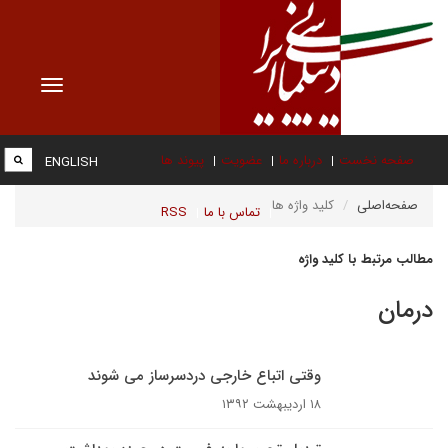
Toggle
vigation
صفحه نخست
درباره ما
عضویت
پیوند ها
ENGLISH
صفحه‌اصلی
کلید واژه ها
تماس با ما
RSS
مطالب مرتبط با کلید واژه
درمان
وقتی اتباع خارجی دردسرساز می شوند
۱۸ اردیبهشت ۱۳۹۲