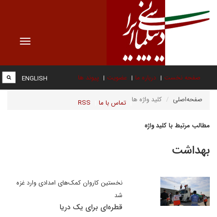
Toggle
vigation
صفحه نخست
درباره ما
عضویت
پیوند ها
ENGLISH
صفحه‌اصلی
کلید واژه ها
تماس با ما
RSS
مطالب مرتبط با کلید واژه
بهداشت
نخستین کاروان کمک‌های امدادی وارد غزه
شد
قطره‌ای برای یک دریا