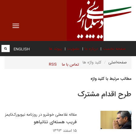
Toggle
vigation
صفحه نخست
درباره ما
عضویت
پیوند ها
ENGLISH
صفحه‌اصلی
کلید واژه ها
تماس با ما
RSS
مطالب مرتبط با کلید واژه
طرح اقدام مشترک
مقاله غلامعلی خوشرو در روزنامه نیویورک‌تایمز
فریب هسته‌ای نتانیاهو
۱۵ اسفند ۱۳۹۳