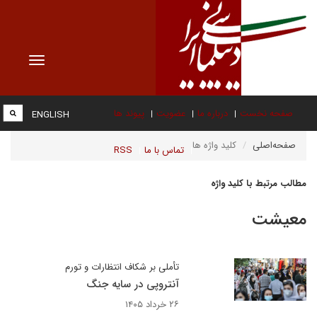
Toggle
vigation
صفحه نخست
درباره ما
عضویت
پیوند ها
ENGLISH
صفحه‌اصلی
کلید واژه ها
تماس با ما
RSS
مطالب مرتبط با کلید واژه
معیشت
تأملی بر شکاف انتظارات و تورم
آنتروپی در سایه جنگ
۲۶ خرداد ۱۴۰۵