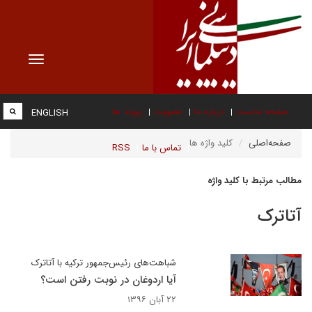
Toggle
vigation
صفحه نخست
درباره ما
عضویت
پیوند ها
ENGLISH
صفحه‌اصلی
کلید واژه ها
تماس با ما
RSS
مطالب مرتبط با کلید واژه
آتاترک
شباهت‌های رئیس‌جمهور ترکیه با آتاترک
آیا اردوغان در نوبت رفتن است؟
۲۲ آبان ۱۳۹۶