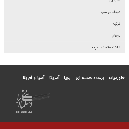
اسرائیل
دونالد ترامپ
ترکیه
برجام
ایالات متحده امریکا
خاورمیانه
پرونده هسته ای
اروپا
آمریکا
آسیا و آفریقا