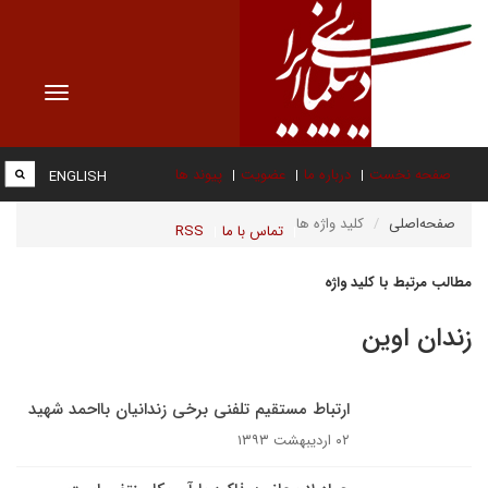
Toggle
vigation
صفحه نخست
درباره ما
عضویت
پیوند ها
ENGLISH
صفحه‌اصلی
کلید واژه ها
تماس با ما
RSS
مطالب مرتبط با کلید واژه
زندان اوین
ارتباط مستقیم تلفنی برخی زندانیان بااحمد شهید
۰۲ اردیبهشت ۱۳۹۳