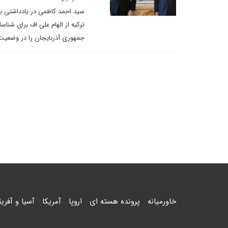
سید احمد کاظمی در یادداشتی ب
ترکیه از الهام علی اف برای ش
جمهوری آذربایجان را در وضعیت 
خاورمیانه
پرونده هسته ای
اروپا
آمریکا
آسیا و آفریق