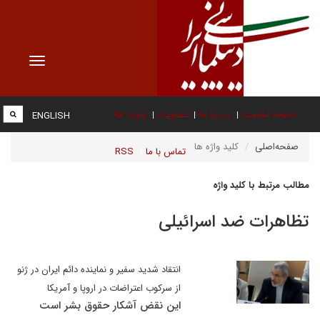
Toggle
vigation
صفحه نخست
درباره ما
عضویت
پیوند ها
ENGLISH
صفحه‌اصلی
کلید واژه ها
تماس با ما
RSS
مطالب مرتبط با کلید واژه
تظاهرات ضد اسرائیلی
انتقاد شدید سفیر و نماینده دائم ایران در ژنو
از سرکوب اعتراضات در اروپا و آمریکا
این نقض آشکار حقوق بشر است