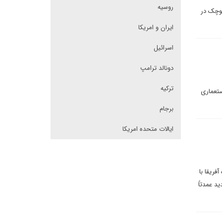
روسیه
کوچک در
ایران و امریکا
اسرائیل
دونالد ترامپ
ترکیه
ستعماری
برجام
ایالات متحده امریکا
 میان حداقل ۲۴۲ نظامی موفقی که از سال ۱۹۵۰ رخ داده آفریقا با
د عمدتاً