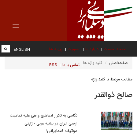
Toggle
vigation
صفحه نخست
درباره ما
عضویت
پیوند ها
ENGLISH
صفحه‌اصلی
کلید واژه ها
تماس با ما
RSS
مطالب مرتبط با کلید واژه
صالح ذوالقدر
نگاهی به تکرار ادعاهای واهی علیه تمامیت
ارضی ایران در بیانیه عربی - ژاپنی
موتیف ضدایرانی!