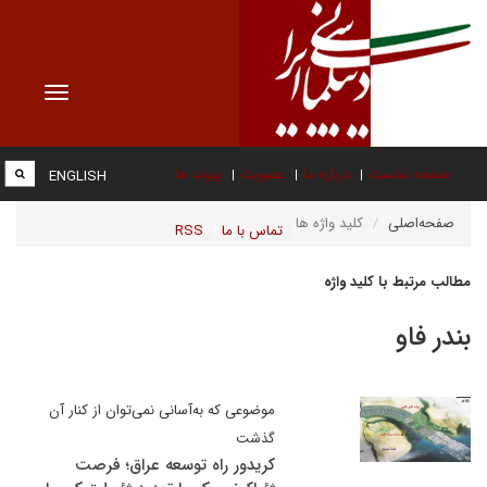
Toggle
vigation
صفحه نخست
درباره ما
عضویت
پیوند ها
ENGLISH
صفحه‌اصلی
کلید واژه ها
تماس با ما
RSS
مطالب مرتبط با کلید واژه
بندر فاو
موضوعی که به‌آسانی نمی‌توان از کنار آن
گذشت
کریدور راه توسعه عراق؛ فرصت