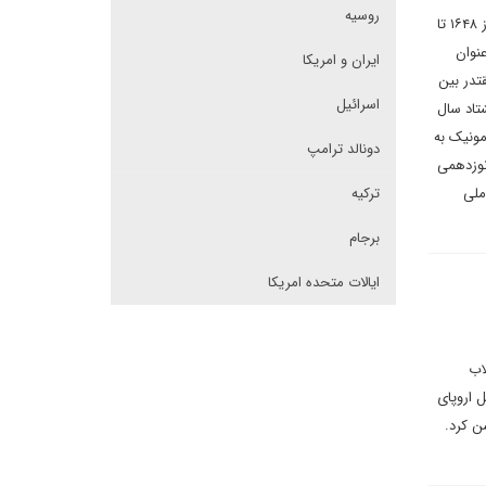
روسیه
عباس ترابی در یادداشتی برای دیپلماسی ایرانی در خصوص نحوه شکل گیری نظام بین الملل بواسطه معاهده وستفالی از ۱۶۴۸ تا
عنوان
ایران و امریکا
 مقتدر بین
اسرائیل
تاد سال
مونیک به
دونالد ترامپ
نوزدهمی
ملی
ترکیه
برجام
ایالات متحده امریکا
اب
 اروپای
ن کرد.