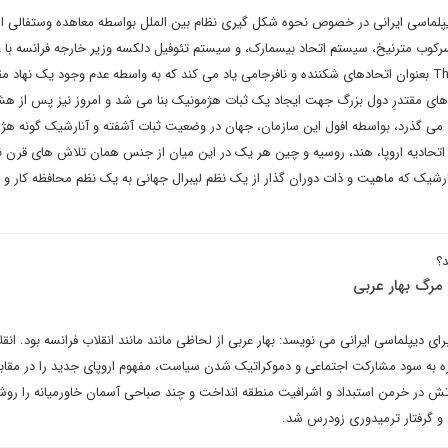
ر ۱۸۱۵ و سیستم سرکوب مترنیخ، سیستم اتحاد بیسمارک، و سیستم تئوفیل دلکسه وزیر خارجه فرانسه با 
توافق قلبی The Entente Cordiale بعنوان اتحادهای شکننده و نافرجامی یاد می کند که به واسطه عدم وجود یک نهاد
 های مقتدرِ دول بزرگ جهت ایجاد یک ثبات هژمونیک بنا می شد و امروز نیز پس از هش
می گذرد، بواسطه افول این سازمان، جهان در وضعیت ثبات آشفته و آنارشیک گونه هژ
اتحادیه اروپا، هند، روسیه و چین هر یک در این میان از جنس همان تلاش های قرن 
رشیک که ماهیت و ذات دوران گذار از یک نظم لیبرال جهانی به یک نظم محافظه کار و 
د؟
مرگ بهار عربی
ی دیپلماسی ایرانی می نویسد: بهار عربی از لحاظی مانند مانند انقلاب فرانسه بود. انقل
تازه به سود مشارکت اجتماعی و دموکراتیک شدن سیاست، مفهوم اروپای جدید را در مقابل
تش در خرمن استبداد و اشرافیت منطقه انداخت و چند صباحی آسمان خاورمیانه را روش
و گرفتار ترمیدوری زودرس شد.