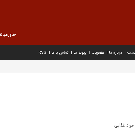
خاورمیانه
خست
درباره ما
عضویت
پیوند ها
تماس با ما
RSS
واد غذایی