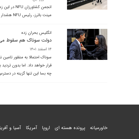
انجمن کشاور
مینت باترز، رئیس NFU هشدار داده است: "این خطر واقعی وجود دارد که وجود قفسه های خالی عادی شوند."
انگلیس بحران زده
دولت سوناک هم سقوط می 
۱۴ اسفند ۱۴۰۱
سوناک احتمالا به منظور تامین ن
قرار خواهد داد. اما بدون تردید
چه بسا این تنها گزینه در دست
خاورمیانه
پرونده هسته ای
اروپا
آمریکا
آسیا و آفریق