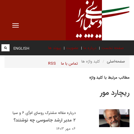
Toggle
vigation
صفحه نخست
درباره ما
عضویت
پیوند ها
ENGLISH
صفحه‌اصلی
کلید واژه ها
تماس با ما
RSS
مطالب مرتبط با کلید واژه
ریچارد مور
درباره مقاله مشترک روسای ام‌آی ۶ و سیا
۲ مدیر ارشد جاسوسی چه نوشتند؟
۰۶ مهر ۱۴۰۳