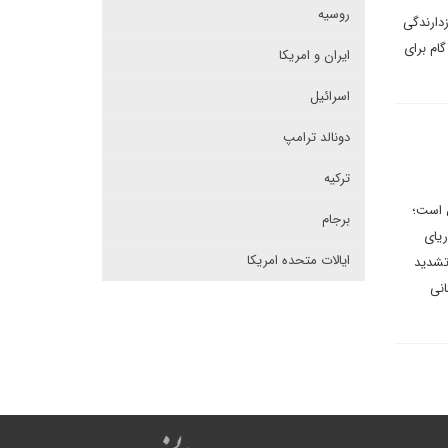
روسیه
زدارندگی
ام برای
ایران و امریکا
اسرائیل
دونالد ترامپ
ترکیه
ض است؛
برجام
یای
ایالات متحده امریکا
 تشدید
انی