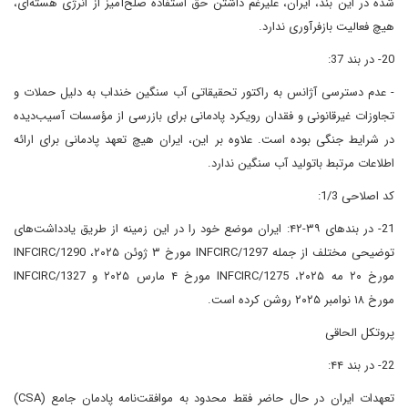
شده در این بند، ایران، علیرغم داشتن حق استفاده صلح‌آمیز از انرژی هسته‌ای،
هیچ فعالیت بازفرآوری ندارد.
20- در بند 37:
- عدم دسترسی آژانس به راکتور تحقیقاتی آب سنگین خنداب به دلیل حملات و
تجاوزات غیرقانونی و فقدان رویکرد پادمانی برای بازرسی از مؤسسات آسیب‌دیده
در شرایط جنگی بوده است. علاوه بر این، ایران هیچ تعهد پادمانی برای ارائه
اطلاعات مرتبط باتولید آب سنگین ندارد.
کد اصلاحی 1/3:
21- در بندهای ۳۹-۴۲: ایران موضع خود را در این زمینه از طریق یادداشت‌های
توضیحی مختلف از جمله INFCIRC/1297 مورخ ۳ ژوئن ۲۰۲۵، INFCIRC/1290
مورخ ۲۰ مه ۲۰۲۵، INFCIRC/1275 مورخ ۴ مارس ۲۰۲۵ و INFCIRC/1327
مورخ ۱۸ نوامبر ۲۰۲۵ روشن کرده است.
پروتکل الحاقی
22- در بند ۴۴:
تعهدات ایران در حال حاضر فقط محدود به موافقت‌نامه پادمان جامع (CSA)