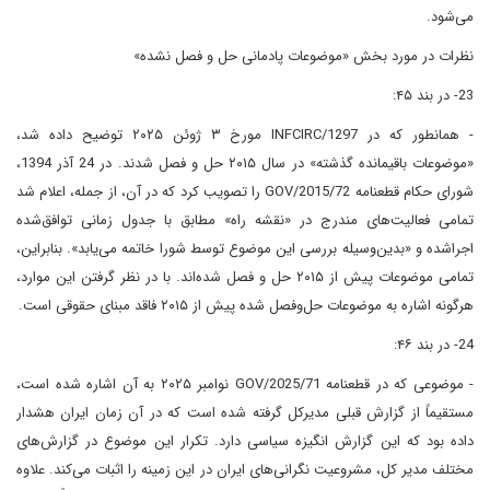
می‌شود.
نظرات در مورد بخش «موضوعات پادمانی حل و فصل نشده»
23- در بند ۴۵:
- همانطور که در INFCIRC/1297 مورخ ۳ ژوئن ۲۰۲۵ توضیح داده شد،
«موضوعات باقیمانده گذشته» در سال ۲۰۱۵ حل و فصل شدند. در 24 آذر 1394،
شورای حکام قطعنامه GOV/2015/72 را تصویب کرد که در آن، از جمله، اعلام شد
تمامی فعالیت‌های مندرج در «نقشه راه» مطابق با جدول زمانی توافق‌شده
اجراشده و «بدین‌وسیله بررسی این موضوع توسط شورا خاتمه می‌یابد». بنابراین،
تمامی موضوعات پیش از ۲۰۱۵ حل و فصل شده‌اند. با در نظر گرفتن این موارد،
هرگونه اشاره به موضوعات حل‌وفصل‌ شده‌ پیش از ۲۰۱۵ فاقد مبنای حقوقی است.
24- در بند ۴۶:
- موضوعی که در قطعنامه GOV/2025/71 نوامبر ۲۰۲۵ به آن اشاره شده است،
مستقیماً از گزارش قبلی مدیرکل گرفته شده است که در آن زمان ایران هشدار
داده بود که این گزارش انگیزه سیاسی دارد. تکرار این موضوع در گزارش‌های
مختلف مدیر کل، مشروعیت نگرانی‌های ایران در این زمینه را اثبات می‌کند. علاوه