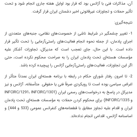
آن، مذاکرات فنی با آژانس بود که قرار بود اوایل هفته جاری انجام شود و تحت
تأثیر حملات و تجاوزات غیرقانونی اخیر دشمنان ایران قرار گرفت.
نتیجه‌گیری:
1- تغییر چشمگیر در شرایط ناشی از خصومت‌های نظامی، جنبه‌های متعددی از
اجرای پادمان‌، از جمله نحوه انجام فعالیت‌های راستی‌آزمایی را تحت تأثیر قرار
داده است. با این حال، جای تعجب است که مدیرکل، تجاوزات آشکار علیه
مؤسسات هسته‌ای تحت پادمان ایران را به صراحت محکوم نکرده است، حتی
اگر این تجاوزات، فعالیت‌های راستی‌آزمایی آژانس را پیچیده کرده باشد.
2- تا امروز، رفتار شورای حکام در رابطه با برنامه هسته‌ای ایران عمدتاً متأثر از
اغراض سیاسی بوده است تا رویکردی صرفاً فنی یا حقوقی. متأسفانه، آژانس و نیز
مدیرکل در پاسخ به درخواست‌های رسمی ایران (INFCIRC/1291، INFCIRC/1301
و INFCIRC/1335) برای محکوم کردن حملات به مؤسسات هسته‌ای تحت پادمان
ایران و اقدام علیه تجاوز مطابق با قطعنامه‌های کنفرانس عمومی (533 و 444) و
اساسنامه آژانس، اقدامی انجام نداده‌اند.