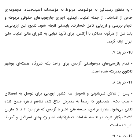
- به منظور رسیدگی به موضوعات مربوط به مؤسسات آسیب‌دیده، مجموعه‌ای
جامع از اقدامات، از جمله امنیت، ایمنی، اجرای چارچوب‌های حقوقی مربوطه و
انجام بررسی و ارزیابی کامل خسارات، بایستی انجام شود. نتایج این ارزیابی‌ها
باید قبل از هرگونه مذاکره با آژانس، برای تأیید نهایی به شورای عالی امنیت ملی
ایران ارائه گردد.
10- در بند ۷:
- تمام بازرسی‌های درخواستی آژانس برای واحد یکم نیروگاه هسته‌ای بوشهر
تاکنون پذیرفته شده است.
11- در بند ۸:
- پس از تلاش غیرقانونی و ناموفق سه کشور اروپایی برای توسل به اصطلاح
«اسنپ بک»، همانطور که رسماً به مدیرکل ابلاغ شد، تفاهم‌ قاهره فسخ شده
تلقی می‌شود. علاوه بر این، جلسه فنی اخیر با آژانس که قرار بود ۲ تا ۵ مارس
۲۰۲۶ برگزار شود، در نتیجه اقدامات تجاوزکارانه اخیر رژیم‌های اسرائیل و آمریکا
لغو شده است.
12- در بند ۹: