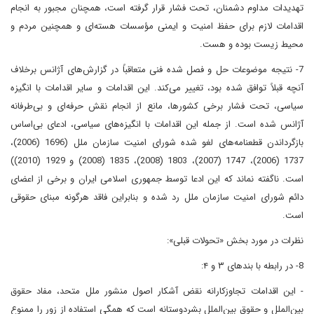
تهدیدات مداوم دشمنان، تحت فشار قرار گرفته است، همچنان مجبور به انجام
اقدامات لازم برای حفظ امنیت و ایمنی مؤسسات هسته‌ای و همچنین مردم و
محیط زیست بوده و هست.
7- نتیجه موضوعات حل و فصل شده فنی متعاقباً در گزارش‌های آژانس برخلاف
آنچه قبلاً توافق شده بود، تغییر می‌کند. این اقدامات و سایر اقدامات با انگیزه
سیاسی، تحت فشار برخی کشورها، مانع از انجام نقش حرفه‌ای و بی‌طرفانه
آژانس شده است. از جمله این اقدامات با انگیزه‌های سیاسی، ادعای بی‌اساس
بازگرداندن قطعنامه‌های لغو شده شورای امنیت سازمان ملل (1696 (2006)،
1737 (2006)، 1747 (2007)، 1803 (2008)، 1835 (2008) و 1929 (2010))
است. ناگفته نماند که این ادعا توسط جمهوری اسلامی ایران و برخی از اعضای
دائم شورای امنیت سازمان ملل رد شده و بنابراین فاقد هرگونه مبنای حقوقی
است.
نظرات در مورد بخش «تحولات قبلی»:
8- در رابطه با بندهای ۳ و ۴:
- این اقدامات تجاوزکارانه نقض آشکار اصول منشور ملل متحد، مفاد حقوق
بین‌الملل و حقوق بین‌الملل بشردوستانه است که همگی استفاده از زور را ممنوع