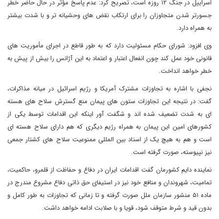
اسراییل در جنگ ۱۲ روزه است، تصریح کرد: عدم پاسخ مؤثر در حال حاضر خطر
جسورتر شدن متجاوزان را برای ارتکاب نقض های وحشیانه تر و با شدت بیشتر
به همراه دارد.
وی افزود: شورای حکام مسئولیت دارد که به طور قاطع در اجرای مأموریت های
قانونی خود عمل کند چون انفعال اعتبار و اعتماد به این آژانس را بیش از پیش به
خطر خواهد انداخت.
نجفی با اشاره به تجاوزات مشترک آمریکا و رژیم اسرائیل در میانه مذاکرات،
گفت: در نتیجه این تجاوزات ستون های پیمان منع گسترش سلاح های هسته
ای به شدت تضعیف شده اند و شگفت آور اینکه این اقدامات توسط یکی از
کشورهای امین این پیمان به همراه رژیم دیگری که هم دارای سلاح هسته ای
است و هم به هیچ یک از اسناد بین المللی ممنوعیت سلاح های کشتار جمعی
نیز نپیوسته، صورت گرفته است.
نماینده دایم کشورمان گفت اقدامات ایران در دفاع و حفاظت از قلمرو، حاکمیت،
تمامیت، شهروندان و منافع خود نیز در استیفای حق ذاتی دفاع مشروع مندرج در
ماده ۵۱ منشور سازمان ملل صورت گرفته و تا زمانی که تجاوزات به طور کامل و
بدون قید و شرط متوقف شود، قویا و با صلابت ادامه خواهد داشت.