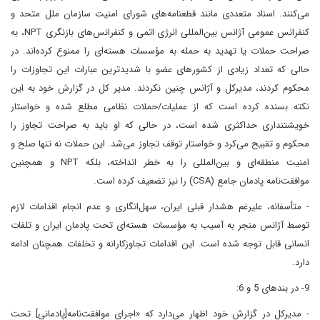
می‌کنند. اسناد متعددی مانند قطعنامه‌های شورای امنیت سازمان ملل متحد و
کنفرانس عمومی آژانس بین‌المللی انرژی اتمی و کنفرانس‌های بازنگری NPT، به
صراحت حملات یا تهدید به حمله به مؤسسات هسته‌ای را ممنوع کرده‌اند. در
حالی که تعداد زیادی از کشورهای عضو با شدیدترین عبارات این تجاوزات را
محکوم کردند، مدیرکل و آژانس چنین نکردند. مدیر کل در گزارش خود به این
نکته بسنده کرده است که از عملیات/حملات نظامی مطلع شده و خواستار
خویشتنداری حداکثری شده است، در حالی که او باید به صراحت تجاوز را
محکوم و تقبیح می‌کرد و خواستار توقف تجاوز می‌شد. این حملات نه تنها صلح و
امنیت منطقه‌ای و بین‌المللی را به خطر انداخته، بلکه NPT و همچنین
موافقت‌نامه پادمان جامع (CSA) را نیز تضعیف کرده است.
- متأسفانه، علیرغم هشدار قبلی ایران، سهل‌انگاری و عدم انجام اقدامات لازم
توسط آژانس منجر به آسیب به مؤسسات هسته‌ای تحت پادمان ایران و تلفات
انسانی قابل توجه شده است. این اقدامات تجاوزکارانه و تخلفات همچنان ادامه
دارد.
9- در بندهای 5 و 6:
- مدیرکل در گزارش خود اظهار می‌دارد که «اجرای موافقت‌نامه[پادمانی] تحت