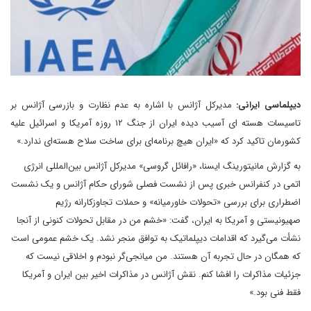
دیپلماسی ایرانی:
مدیرکل آژانس با اشاره به عدم نظارت و بازرسی آژانس بر
تاسیسات هسته ای آسیب دیده ایران از جنگ ۱۲ روزه آمریکا و اسرائیل علیه
کشورمان تاکید کرد که «ایران هیچ برنامه‌ای برای ساخت سلاح هسته‌ای ندارد.»
به گزارش مانیتورینگ ایسنا، «رافائل گروسی» مدیرکل آژانس بین‌المللی انرژی
اتمی در کنفرانس خبری پس از نشست فصلی شورای حکام آژانس و یک نشست
اضطراری برای بررسی «تحولات خاورمیانه» و حملات تجاوزکارانه رژیم
صهیونیستی و آمریکا به ایران، گفت: «خشم من در مقابل تحولات کنونی از آنجا
نشأت می‌گیرد که اقدامات دیپلماتیک به توافق منجر نشد. یک خشم عمومی است
که همگان در حال تجربه آن هستند. من میانجی‌گر نبودم و اخلاقی نیست که
جزئیات مذاکرات را افشا کنم. نقش آژانس در مذاکرات اخیر بین ایران و آمریکا
فقط فنی بود.»