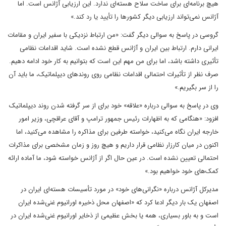
هیچ برنامه‌ای برای ساخت سلاح هسته‌ای ندارد. این ارزیابی آژانس است. اما
آژانس نمی‌تواند ارزیابی دیگر کشورها را تأیید یا رد کند.»
گروسی در پاسخ به سوالی دیگر گفت: «من ارتباط نزدیکی با سفیر ایران و مقامات
ایرانی دارم. ارتباط بین ایران و آژانس قطع نشده است. شاید اقدامات نظامی
تأثیری داشته باشد، اما برای من مهم این است که بتوانیم به کار خود ادامه دهیم.
صرف نظر از تأثیرات احتمالی اقدامات نظامی روی روندهای دیپلماتیک، ما باید آن‌
را از سر بگیریم.»
وی در پاسخ به سوالی درباره «علاقه» خود برای از سر گرفته شدن روند دیپلماتیک
افزود: «هنگامی که به اظهارات رئیس جمهور ترامپ و آقای عراقچی، وزیر امور
خارجه ایران نگاه می‌کنید، خواسته طرفین برای مذاکره را مشاهده می‌کنید، اما
اکنون در میان کارزار نظامی قرار داریم و هیچ روز و زمان مشخصی برای مذاکرات
احتمالی تعیین نشده است. در عین حال اگر از آژانس خواسته شود، ما آماده ارائه
کمک‌های خود خواهیم بود.»
مدیرکل آژانس درباره «نگرانی‌های خود» در مورد تأسیسات هسته‌ای ایران در
اصفهان یک بار دیگر ادعا کرد که «اصفهان محل ذخیره اورانیوم غنی‌شده ایران
است و به باور بسیاری، همه یا بخش عظیمی از ذخایر اورانیوم غنی‌شده ایران در