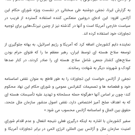
به گزارش ایرنا، نجفی دوشنبه طی سخنانی در نشست ویژه شورای حکام این
آژانس افزود: این ادعای دروغین منعکس کننده استفاده گسترده از فریب در
سیاست خارجی آمریکا است و آنها در گذشته نیز از چنین نیرنگ‌هایی برای توجیه
تجاوزات خود استفاده کرده اند.
نماینده دایم کشورمان اضافه کرد که آمریکا و رژیم اسرائیل، به بهانه جلوگیری از
توسعه سلاح هسته ای توسط ایران، رهبر معظم ما را که فتوای حرام بودن
سلاح‌های کشتار جمعی شامل سلاح هسته ای را صادر کردند، در کنار صدها
کودک و شهروند دیگر به شهادت رساندند.
نجفی از آژانس خواست این تجاوزات را به طور قاطع به عنوان نقض اساسنامه
خود و قطعنامه ها و تصمیمات کنفرانس عمومی و شورای حکام این نهاد محکوم
کند؛ چون بر اساس آنها «هرگونه حمله مسلحانه و تهدید علیه تأسیسات هسته ای
که به اهداف صلح آمیز اختصاص دارد، نقض اصول منشور سازمان ملل متحد،
حقوق بین الملل و اساسنامه آژانس محسوب می شود.»
سفیر کشورمان با اشاره به اینکه درگیری فعلی نتیجه انفعال و عدم اقدام شورای
امنیت سازمان ملل و آژانس بین المللی انرژی اتمی در برابر تجاوزات آمریکا و