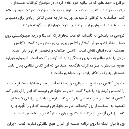
او افزود: «همانطور که در بیانیه خود اعلام کردم، در موضوع توافقات هسته‌ای،
بیانیه‌ صادر کردن کافی نیست بلکه طرفین باید همه جزئیات تعهدات خود را اعلام
کنند. متأسفانه به توافقی نرسیدیم. وزارت خارجه عمان تلاش زیادی برای دستیابی
به صلح کرد. امیدواریم این روند دیپلماتیک دوباره از سر گرفته شود.»
گروسی در پاسخی به تأثیرات اقدامات تجاوزکارانه آمریکا و رژیم صهیونیستی روی
فضای مذاکرات و میزان آمادگی آژانس برای ایفای نقش خود گفت: «آژانس
همیشه آماده ایفای نقش است. آژانس اطلاعات و تخصص لازم را دارا است.
توافق یا عدم توافق به طرفین بستگی دارد اما آژانس آماده است. امیدوارم دوباره
هرچه سریعتر به میز مذاکرات بازگردیم. هنگامی که این تقابل نظامی پایان یابد،
همچنان به یک راهکار پایدار نیاز خواهیم داشت.»
مدیرکل آژانس در پاسخ به سوالی درباره اینکه آیا در طول مذاکرات «خطر حمله»
را احساس کرده بود یا خیر؟ گفت: «من در جایگاهی نیستم که این را ارزیابی کنم.
آژانس استفاده از قدرت نظامی را رد می‌کند. طرفین براساس ارزیابی خودشان
تصمیم به استفاده از زور گرفته‌اند. من در جایگاهی نیستم که آن را تأیید یا رد
کنم. ارزیابی آژانس از برنامه هسته‌ای ایران بسیار آشکار و مشخص است.»
وی با بیان اینکه ما روی برنامه هسته ای ایران هیچ نظارتی نداریم گفت: «ایران