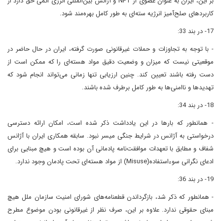
بر این، ایران به عنوان عضوی از NPT و آژانس بین‌المللی انرژی اتمی حق دارد از
کاربردهای صلح‌آمیز انرژیه سته‌ای به طور کامل بهره‌مند شود.
17- در بند 33:
- با توجه به تجاوزات و حملات غیرقانونی صورت گرفته، ایران در حال حاضر در
موقعیتی نیست که میزان و وضعیت دقیق مواد هسته‌ای را که ممکن است از
دست رفته باشند تعیین کند. چنین ارزیابی تنها زمانی می‌تواند انجام شود که
تهدیدها و ناامنی‌ها به طور کامل برطرف شده باشند.
18- در بند 34:
- همانطور که بارها در این یادداشت ذکر شده است، امکان ارائه دسترسی
درخواستی به آژانس در شرایط جنگی میسر نبود. سابقه همکاری ایران با آژانس
شفاف و مطابق با تعهدات موافقت‌نامه پادمانی آن بوده است و هیچ مبنایی برای
ادعای نگرانی سوءاستفاده(Misuse) از مواد هسته‌ای تحت پادمان وجود ندارد.
19- در بند 36:
- همانطور که ذکر شد، بازگرداندن قطعنامه‌های شورای امنیت سازمان ملل هیچ
مبنای حقوقی ندارد. علاوه بر این، صرف نظر از غیرقانونی بودن موضوع مطرح