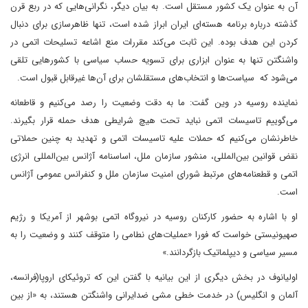
آن به عنوان یک کشور مستقل است. به بیان دیگر، نگرانی‌هایی که در ربع قرن
گذشته درباره برنامه هسته‌ای ایران ابراز شده است، تنها ظاهرسازی برای دنبال
کردن این هدف بوده. این ثابت می‌کند مقررات منع اشاعه تسلیحات اتمی در
واشنگتن تنها به عنوان ابزاری برای تسویه حساب سیاسی با کشورهایی تلقی
می‌شود که سیاست‌ها و انتخاب‌های مستقلشان برای آن‌ها غیرقابل قبول است.
نماینده روسیه در وین گفت: ما به دقت وضعیت را رصد می‌کنیم و قاطعانه
می‌گوییم تاسیسات اتمی نباید تحت هیچ شرایطی هدف حمله قرار بگیرند.
خاطرنشان می‌کنیم که حملات علیه تاسیسات اتمی و تهدید به چنین حملاتی
نقض قوانین بین‌المللی، منشور سازمان ملل، اساسنامه آژانس بین‌المللی انرژی
اتمی و قطعنامه‌های مرتبط شورای امنیت سازمان ملل و کنفرانس عمومی آژانس
است.
او با اشاره به حضور کارکنان روسیه در نیروگاه اتمی بوشهر از آمریکا و رژیم
صهیونیستی خواست که فورا «عملیات‌های نطامی را متوقف کنند و وضعیت را به
مسیر سیاسی و دیپلماتیک بازگردانند.»
اولیانوف در بخش دیگری از این بیانیه با گفتن این که تروئیکای اروپا(فرانسه،
آلمان و انگلیس) در خدمت خطی مشی ضدایرانی واشنگتن هستند، به «از بین