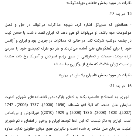
نظرات در مورد بخش «تعامل دیپلماتیک»:
15- در بند ۲۶:
- همانطور که مدیرکل اشاره کرد، نتیجه مذاکرات می‌تواند در حل و فصل
موضوعات مهم باشد. او می‌تواند گواهی دهد که ایران قصد داشت با حسن نیت
در جلسه دوشنبه شرکت کند. در حالی که مذاکرات در جریان بود و ایران و آژانس
خود را برای گفتگوهای فنی آماده می‌کردند و هر دو طرف تیم‌های خود را معرفی
کرده بودند، حملات و تجاوزاتی از سوی رژیم اسرائیل و آمریکا رخ داد، مشابه
وضعیت ژوئن ۲۰۲۵، که مانع از برگزاری جلسه شد.
نظرات در مورد بخش «اجرای پادمان‌ در ایران»
16- در بند 31:
- اجرای به اصطلاح «اسنپ بک» و ادعای بازگرداندن قطعنامه‌های شورای امنیت
سازمان ملل متحد که قبلاً لغو شده‌اند (1696 (2006)، 1737 (2006)، 1747
(2007)، 1803 (2008)، 1835 (2008) و 1929 (2010)) غیرقانونی و بی‌اساس
است. نیازی به ذکر نیست که این ادعا توسط ایران و برخی از اعضای دائم شورای
امنیت سازمان ملل متحد رد شده است و بنابراین هیچ مبنای حقوقی ندارد. علاوه