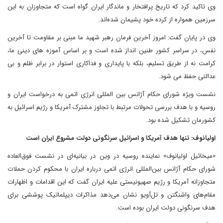
وی تاکید کرد که تاریخ پرافتخار و ماندگار ایران گواه است که متجاوزان به این
سرزمین همواره از کرده خود پشیمان شده‌اند.
وی در پایان گفت: امروز آخرین فرمان رهبر شهید ما مبنی بر مقاومت تا آخرین
نفس، در سراسر کشور طنین انداز شده است و بر اساس آموزه های دینی ما،
کرامت نه از طریق تسلیم، بلکه با پایداری و فداکاری استوار در برابر ظلم و بی
عدالتی حفظ می شود.
نشست ویژه شورای حکام آژانس بین المللی انرژی اتمی به درخواست ایران و
روسیه و با هدف بررسی تحولات مرتبط با تجاوز مشترک آمریکا و رژیم اسرائیل به
کشورمان تشکیل شده بود.
اولیانوف: تنها هدف آمریکا و اسرائیل سرنگونی دولت مشروع ایران است
«میخائیل اولیانوف» نماینده روسیه در وین در بیانیه‌ای در نشست فوق‌العاده
شورای حکام آژانس بین‌المللی انرژی اتمی درباره ایران با محکوم کردن حملات
متجاوزانه آمریکا و رژیم صهیونیستی علیه ایران گفت که این اقدامات و اظهارات
مقام‌های واشنگتن و تل‌آویو نشان می‌دهد مذاکرات دیپلماتیک پوششی برای
هدف سرنگونی دولت ایران بوده است.