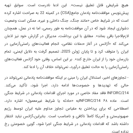
هیچ شرایطی قابل تعلیق نیست». این ادعا نادرست است. سوابق تهیه
پیش‌نویس موافقت‌نامه پادمان جامع(CSA) در کمیته 22 به صراحت اشاره کرده
است که در شرایط خاص «مانند جنگ، جنگ داخلی و غیره، ممکن است وضعیت
دشواری ایجاد شود که در آن موافقت‌نامه به طور رسمی، اما نه در عمل، همچنان
لازم‌الاجرا باقی بماند». مطابق با این برداشت، مدیرکل در گزارش خود نیز اذعان
می‌کند که «آژانس در آغاز حملات نظامی، انجام فعالیت‌های راستی‌آزمایی در
ایران را متوقف کرد و تا پایان ژوئن 2025، تصمیم گرفت به دلایل ایمنی، تمام
بازرسان خود را از ایران خارج کند». بر این اساس، وقتی خود آژانس فعالیت‌های
راستی‌آزمایی را به حالت تعلیق درآورد، نمی‌تواند خلاف آن را ادعا کند.
- تجاوزهای اخیر، استدلال ایران را مبنی بر اینکه موافقت‌نامه پادمانی نمی‌تواند در
حالی که تهدیدها و خصومت‌ها ادامه دارد، اجرا شود، تأکید می‌کند.
INFCIRC/214 فاقد مفاد خاصی در مورد اجرای اقدامات پادمانی در شرایط جنگی
است. ماده ۶۸ INFCIRC/214به «حادثه یا شرایط غیرمعمول» اشاره دارد،
اصطلاحی که برای پرداختن به مقیاس تجاوز مداوم علیه ایران توسط رژیم
صهیونیستی و آمریکا کاملاً ناکافی و نامناسب است. بنابراین،آژانس نباید انتظار
داشته باشد که اقدامات پادمانی در شرایط جنگی اجرا شود، گویی خصومتی رخ
نداده است.