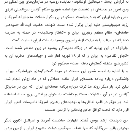
به گزارش ایسنا، «میخائیل اولیانوف» نماینده روسیه در سازمان‌های بین‌المللی در
وین امروز در بیانیه‌ای در نشست فوق‌العاده شورای حکام آژانس بین‌المللی انرژی
اتمی درباره ایران که به درخواست مسکو در پی تکرار حملات متجاوزانه آمریکا و
رژیم صهیونیستی علیه ایران برگزار شده است، شهادت حضرت آیت‌الله «سیدعلی
خامنه‌ای» مقام معظم رهبری ایران و «کشتار وحشیانه» در حمله به مدرسه
دخترانه در میناب را به نیابت از فدراسیون روسیه به ملت ایران تسلیت گفت.
اولیانوف در این بیانیه که در وبگاه نمایندگی روسیه در وین منتشر شده است،
«تجاوز نظامی» به ایران را که از ۲۸ فوریه آغاز شد و «پیامدهای مخرب آن به
کشورهای منطقه گسترش یافته است» محکوم کرد.
او با اشاره به انجام شدن این حملات در میانه گفت‌وگوهای دیپلماتیک تهران-
واشنگتن درباره برنامه هسته‌ای ایران مانند حملاتی که در ماه ژوئن انجام شد،
بیان کرد: بار دیگر روند مذاکرات درباره برنامه هسته‌ای ایران که این بار مدیرکل
آژانس نیز در آن مشارکت مستقیم داشت، به عنوان پوششی برای حمله استفاده
شد. بار دیگر در قلب لفاظی‌ها و تهدیدهای رهبری آمریکا تاسیسات اتمی ایران
قرار دارد که تحت توافق جامع پادمانی با آژانس هستند.
این دیپلمات ارشد روس گفت: اظهارات حاکمیت آمریکا و اسرائیل اکنون دیگر
تردیدی باقی نمی‌گذارد که تنها هدف، سرنگونی دولت مشروع ایران و از بین بردن