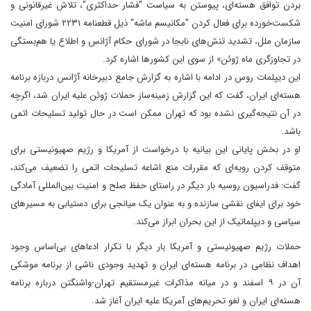
بردن توافق هسته‌ای، پیوستن به سیاست "فشار حداکثری"، تلاش غیرقانونی و
شکست‌خورده برای فعال کردن "مکانیسم ماشه" ذیل قطعنامه ۲۲۳۱ شورای امنیت
سازمان ملل، تشدید تنش‌های نابجا در شورای حکام آژانس و اطلاع یا هم‌بستگی
در تجاوزگری ماه ژوئن» از سوی این کشورها اشاره کرد.
این دیپلمات روس در ادامه با اشاره به گزارش جامع دبیرخانه آژانس دربازه برنامه
هسته‌ای ایران، گفت که این گزارش زمینه‌ساز حملات ژوئن علیه ایران شد، اگرچه
در آن نتیجه‌گیری نشده بود که تهران ممکن است در حال تولید تسلیحات اتمی
باشد.
او در بخش پایانی این بیانیه با درخواست از آمریکا و رژیم صهیونیستی برای
متوقف کردن رویه‌ای که مقررات منع اشاعه تسلیحات اتمی را تضعیف می‌کند،
گفت: فدراسیون روسیه بار دیگر در راستای حفظ صلح و امنیت بین‌المللی آمادگی
خود برای ایفای نقشی سازنده و به عنوان یک میانجی برای دستیابی به مسیرهای
سیاسی و دیپلماتیک از این بحران ابراز می‌کند.
حملات رژیم صهیونیستی و آمریکا بار دیگر با تکرار ادعاهای بی‌اساس وجود
اهداف نظامی در برنامه هسته‌ای ایران و تهدید وجودی ناشی از برنامه موشکی
آن در ۹ اسفند و در میانه مذاکرات غیرمستقیم تهران-واشنگتن درباره برنامه
هسته‌ای ایران و لغو تحریم‌های آمریکا علیه ایران آغاز شد.