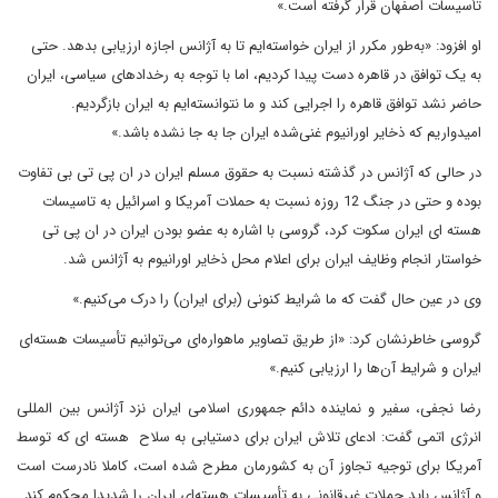
تأسیسات اصفهان قرار گرفته است.»
او افزود: «به‌طور مکرر از ایران خواسته‌ایم تا به آژانس اجازه ارزیابی بدهد. حتی
به یک توافق در قاهره دست پیدا کردیم، اما با توجه به رخدادهای سیاسی، ایران
حاضر نشد توافق قاهره را اجرایی کند و ما نتوانسته‌ایم به ایران بازگردیم.
امیدواریم که ذخایر اورانیوم غنی‌شده ایران جا به جا نشده باشد.»
در حالی که آژانس در گذشته نسبت به حقوق مسلم ایران در ان پی تی بی تفاوت
بوده و حتی در جنگ 12 روزه نسبت به حملات آمریکا و اسرائیل به تاسیسات
هسته ای ایران سکوت کرد، گروسی با اشاره به عضو بودن ایران در ان پی تی
خواستار انجام وظایف ایران برای اعلام محل ذخایر اورانیوم به آژانس شد.
وی در عین حال گفت که ما شرایط کنونی (برای ایران) را درک می‌کنیم.»
گروسی خاطرنشان کرد: «از طریق تصاویر ماهواره‌ای می‌توانیم تأسیسات هسته‌ای
ایران و شرایط آن‌ها را ارزیابی کنیم.»
رضا نجفی، سفیر و نماینده دائم جمهوری اسلامی ایران نزد آژانس بین المللی
انرژی اتمی گفت: ادعای تلاش ایران برای دستیابی به سلاح هسته ای که توسط
آمریکا برای توجیه تجاوز آن به کشورمان مطرح شده است، کاملا نادرست است
و آژانس باید حملات غیرقانونی به تأسیسات هسته‌ای ایران را شدیدا محکوم کند.