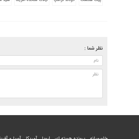
نظر شما :
خاورمیانه
پرونده هسته ای
اروپا
آمریکا
آسیا و آفریق