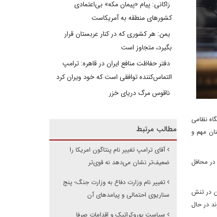
زاکانی: پیام «پیمان مکه» بی‌اعتمادی
کشورهای منطقه به آمریکاست
یمن: هر کشوری که در کنار عربستان قرار
بگیرد، متجاوز است
دفتر حفاظت منافع ایران در قاهره: ترامپ
التماس‌کننده توافقی است که خود ویران کرد
ناقوس مرگ دریای خزر
 عمده و اصلی ارتش آمریکا را در ۳۰سپتامبر ۲۰۲۵ (۸/۷/۱۴۰۴)، در پایگاه نظامی
مطالب مرتبط
ان مهم و
آقای ترامپ تغییر نام پنتاگون امریکا را
 در محافل
ضعیف‌تر نشان می‌دهد نه قوی‌تر
تغییر نام وزارت دفاع به وزارت جنگ؛ پنج
ان در تنش
سناریوی احتمالی و پیامدهای آن
ند در حال
سیاست بوروکراتیک و اقدامات صرفا