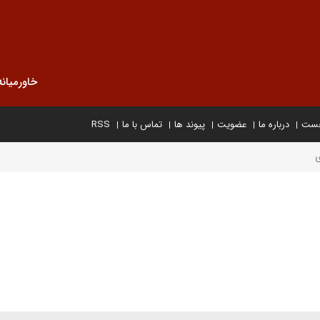
خاورمیانه
خست
درباره ما
عضویت
پیوند ها
تماس با ما
RSS
ی