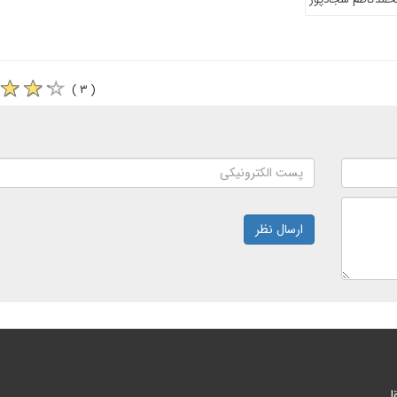
( ۳ )
ارسال نظر
ا