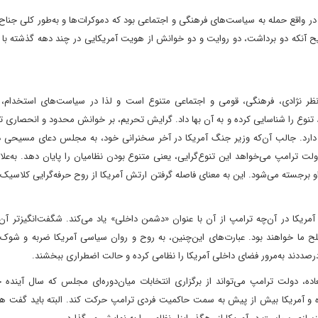
در واقع حمله به سیاست‌های فرهنگی و اجتماعی بود که دموکرات‌ها و به‌طور کلی جناح‌
یح آنکه دو برداشت، دو روایت و دو خوانش از هویت آمریکایی در چند دهه گذشته با 
ز نظر نژادی، فرهنگی، قومی و اجتماعی متنوع است و لذا در سیاست‌های استخدام، 
تنوع را شناسایی کرده و به آن بها داد. گرایش تحریم، بر خوانش محدود و انحصاری ت
د دارد. جالب آن‌که وزیر جنگ آمریکا در آخر سخنرانی خود، به مجلس دعای مسیحی در
دولت ترامپ می‌خواهد این تنوع‌گرایی، یعنی متنوع بودن نظامیان را پایان دهد. به‌علا
او برجسته می‌شود. این به معنای فاصله گرفتن ارتش آمریکا از روح حرفه‌گرایی کلاسیک
آمریکا در آن‌چه ترامپ از آن با عنوان «دشمن داخلی» یاد می‌کند. شگفت‌انگیزتر آن‌
ما خواهند بود. عبارت‌های این‌چنین، به روح و روان سیاسی آمریکا ضربه و شوک و
 درصددند به‌مرور فضای داخلی آمریکا را نظامی کرده و حالت اضطراری ببخشند.
ه، دولت ترامپ می‌تواند از برگزاری انتخابات میان‌دوره‌ای مجلس که سال آینده خ
 و آمریکا بیش از پیش به سمت حاکمیت فردی ترامپ حرکت کند. البته باید گفت هر