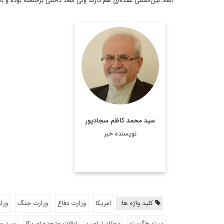
ابعاد بین‌المللی عمده‌ای هم دارند ولی ابعاد داخلی برجسته بوده و 
رئیس پیشین مرکز
مطالعات سیاسی و
بین‌المللی وزارت امور
خارجه، دیپلمات ایرانی،
استاد تمام در رشته روابط
بین‌الملل و عضو هیئت
سید محمد کاظم سجادپور
علمی دانشکده روابط
نویسنده خبر
بین‌الملل وزارت امور خارجه
است.
اطلاعات بیشتر
کلید واژه ها:
امریکا
وزارت دفاع
وزارت جنگ
وزا
پیت هگست
دونالد ترامپ
ایالات متحده امریکا
سید م