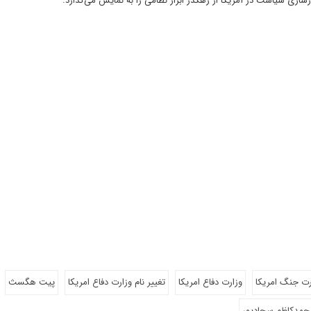
بازسازی سیاست در آمریکا از رهگذر ابزار نظامی را به نمایش می‌گذارد.
رت جنگ امریکا
وزارت دفاع امریکا
تغییر نام وزارت دفاع امریکا
پیت هگسث
حمدکاظم سجادپور