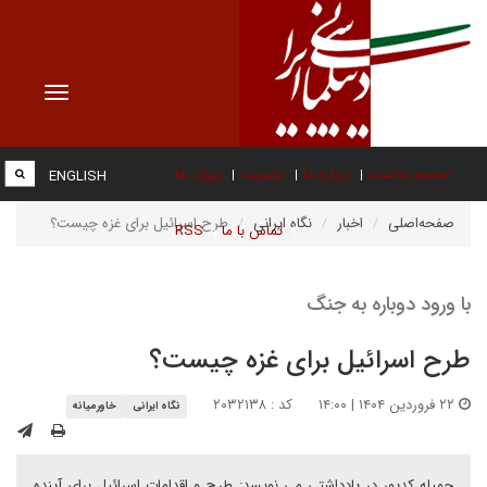
Toggle
vigation
صفحه نخست
درباره ما
عضویت
پیوند ها
ENGLISH
صفحه‌اصلی
اخبار
نگاه ایرانی
طرح اسرائیل برای غزه چیست؟
تماس با ما
RSS
با ورود دوباره به جنگ
طرح اسرائیل برای غزه چیست؟
۲۲ فروردین ۱۴۰۴ | ۱۴:۰۰
کد : ۲۰۳۲۱۳۸
نگاه ایرانی
خاورمیانه
جمیله کدیور در یادداشتی می نویسد: طرح و اقدامات اسرائیل برای آینده