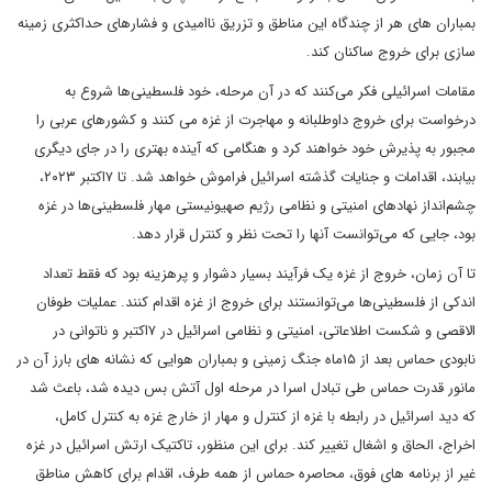
بمباران های هر از چندگاه این مناطق و تزریق ناامیدی و فشارهای حداکثری زمینه
سازی برای خروج ساکنان کند.
مقامات اسرائیلی فکر می‌کنند که در آن مرحله، خود فلسطینی‌ها شروع به
درخواست برای خروج داوطلبانه و مهاجرت از غزه می کنند و کشورهای عربی را
مجبور به پذیرش خود خواهند کرد و هنگامی که آینده بهتری را در جای دیگری
بیابند، اقدامات و جنایات گذشته اسرائیل فراموش خواهد شد. تا ۷اکتبر ۲۰۲۳،
چشم‌انداز نهادهای امنیتی و نظامی رژیم صهیونیستی مهار فلسطینی‌ها در غزه
بود، جایی که می‌توانست آنها را تحت نظر و کنترل قرار دهد.
تا آن زمان، خروج از غزه یک فرآیند بسیار دشوار و پرهزینه بود که فقط تعداد
اندکی از فلسطینی‌ها می‌توانستند برای خروج از غزه اقدام کنند. عملیات طوفان
الاقصی و شکست اطلاعاتی، امنیتی و نظامی اسرائیل در ۷اکتبر و ناتوانی در
نابودی حماس بعد از ۱۵ماه جنگ زمینی و بمباران هوایی که نشانه های بارز آن در
مانور قدرت حماس طی تبادل اسرا در مرحله اول آتش بس دیده شد، باعث شد
که دید اسرائیل در رابطه با غزه از کنترل و مهار از خارج غزه به کنترل کامل،
اخراج، الحاق و اشغال تغییر کند. برای این منظور، تاکتیک ارتش اسرائیل در غزه
غیر از برنامه های فوق، محاصره حماس از همه طرف، اقدام برای کاهش مناطق