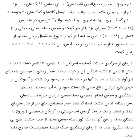
عدم خروج از محور صلاح‌الدین (فیلادلفی)، بستن تمامی گذرگاه‌های نوار غزه،
عدم ارسال برخی اقلام مطابق توافق، توقف ارسال کالاها و کمک‌های بشردوستانه
و عدم گفتگو برای ورود به اجرای مرحله دوم توافق آتش‌بس، در ۱۸مارس
(۲۸اسفند ۱۴۰۳) بمباران غزه را از سر گرفت و سپس حمله زمینی جدیدی را از
۱۹مارس (۲۹اسفند) در این منطقه آغاز کرد و شروع به اشغال برخی مناطق از
جمله محور نتزاریم کرد. به این ترتیب آتش‌بسی که حدود دو ماه ادامه داشت،
پایان گرفت.
از زمان از سرگیری حملات گسترده اسرائیل در ۱۸مارس، ۱۱۶۳نفر کشته شدند که
بیش از نیمی از کشته شدگان زن و کودک بودند. شمار زیادی از قربانیان همچنان
زیر آوار هستند یا اجساد آنها در جاده ها به حال خود رها شدند و آمبولانس و
خودروهای کارکنان دفاع مدنی نتوانستند خود را به آنها برسانند. محاصره،
دستگیری و سپس اعدام صحرایی دسته‌جمعی کارکنان حوزه فعالیت‌های
بشردوستانه شامل هشت امدادگر هلال‌احمر فلسطین، پنج نفر از کادر سازمان
امداد و نجات و یک کارمند آژانس امدادرسانی به آوارگان فلسطینی (اونروا) با
دستان بسته و دفن آنها در یک گور دسته جمعی عمیق از جمله جنایت های بی
سابقه دیگری است که از زمان ازسرگیری جنگ توسط صهیونیست ها رخ داده
است.