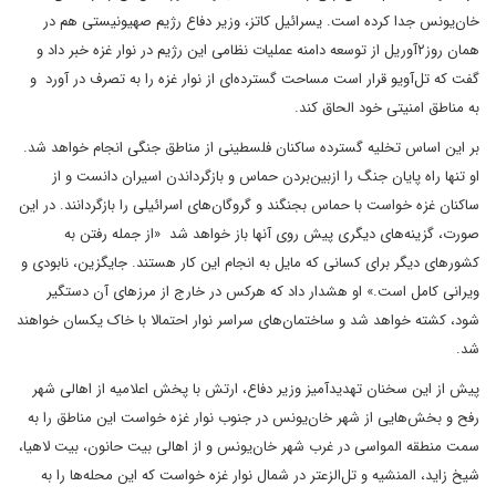
خان‌یونس جدا کرده است. یسرائیل کاتز، وزیر دفاع رژیم صهیونیستی هم در
همان روز۲آوریل از توسعه دامنه عملیات نظامی این رژیم در نوار غزه خبر داد و
گفت که تل‌آویو قرار است مساحت گسترده‌ای از نوار غزه را به تصرف در آورد و
به مناطق امنیتی خود الحاق کند.
بر این اساس تخلیه گسترده ساکنان فلسطینی از مناطق جنگی انجام خواهد شد.
او تنها راه پایان جنگ را ازبین‌بردن حماس و بازگرداندن اسیران دانست و از
ساکنان غزه خواست با حماس بجنگند و گروگان‌های اسرائیلی را بازگردانند. در این
صورت، گزینه‌های دیگری پیش روی آنها باز خواهد شد «از جمله رفتن به
کشورهای دیگر برای کسانی که مایل به انجام این کار هستند. جایگزین، نابودی و
ویرانی کامل است.» او هشدار داد که هرکس در خارج از مرزهای آن دستگیر
شود، کشته خواهد شد و ساختمان‌های سراسر نوار احتمالا با خاک یکسان خواهند
شد.
پیش از این سخنان تهدیدآمیز وزیر دفاع، ارتش با پخش اعلامیه از اهالی شهر
رفح و بخش‌هایی از شهر خان‌یونس در جنوب نوار غزه خواست این مناطق را به
سمت منطقه المواسی در غرب شهر خان‌یونس و از اهالی بیت حانون، بیت لاهیا،
شیخ زاید، المنشیه و تل‌الزعتر در شمال نوار غزه خواست که این محله‌ها را به