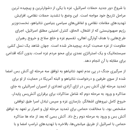
با شروع دور جدید حملات اسرائیل، غزه با یکی از دشوارترین و پیچیده ترین
مراحل تاریخ خود مواجه است. این وضع با تشدید حملات نظامی، افزایش
تهدیدهای مقامات نظامی و لفاظی‌های سیاسی بنیامین نتانیاهو، نخست‌وزیر
رژیم صهیونیستی که از اشغال، الحاق، کنترل امنیتی مطلق اسرائیل، اجرای
طرح‌هایی با هدف آوارگی اهالی، تقسیم غزه و خلع سلاح و خروج رهبران
مقاومت از غزه صحبت کرده، پیچیده‌تر شده است. جهان شاهد یک نسل کشی
سیستماتیک و یک استراتژی عمدی برای محو مردم غزه است، بدون آنکه اقدامی
برای مقابله با آن انجام دهد.
از سرگیری جنگ در پی عدم تعهد نتانیاهو به توافق سه مرحله ای آتش بس امضا
شده از سوی طرفین و درخواست نتانیاهو و البته آمریکا در حمایت از او برای
تمدید مرحله اول آتش بس در ازای آزادی تعدادی از اسیران اسرائیلی به جای
مذاکره و ورود به مرحله دوم که شامل مذاکرات برای برقراری آتش‌بس پایدار،
خروج کامل نیروهای اشغالگر، بازسازی غزه و سپس تبادل اسرا طبق توافقی
مشخص بود، با مخالفت حماس برای تمدید مرحله اول و اصرار بر تعهد به توافق
آتش بس و ورود به مرحله دوم رخ داد. آتش بسی که بعد از ماه ها مذاکره
حماس با اسرائیل از طریق میانجی‌ها، بالاخره با تهدیدهای ترامپ امضا و با