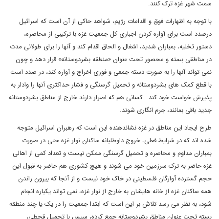
سمت شهر غزه ترک کنند.
با توجه به اظهارات فوق و اقدامات رژیم، شواهد حاکی از آن است که اسرائیل
درصدد است برای آواره کردن اجباری کل جمعیت غزه با ترکیبی از محاصره،
دستور تخلیه، بمباران شدید، اشغال و الحاق اقدام کند و آنها را برای طولانی مدت
در مناطقی بسته و محصور تحت عنوان «منطقه بشردوستانه» قرار دهد و چون
نمی تواند آنها را به صورت دسته جمعی و فوری اخراج و آواره کند، در صدد است
با قطع کمک های بشردوستانه و تحمیل گرسنگی و فشار حداکثری آنها را وادار به
پذیرش خواست خود کند. کسانی هم که اصرار دارند خارج از مناطق بشردوستانه
جدید باقی بمانند، جرم انگاری شوند.
طرح ایجاد این مناطق در غزه نشاندهنده این است که رهبران اسرائیل متوجه
شده اند که در شرایط فعلی، خروج داوطلبانه ساکنان نوار غزه حتی در صورت
بمباران مداوم و محاصره و تحمیل گرسنگی ممکن نیست و تعداد کمی از اهالی
غزه حاضر به ترک سرزمین خود می شوند و هیچ کشوری هم حاضر به قبول این
حجم گسترده آوارگان فلسطینی در خاک خود نیست و از آنجا که بیرون راندن
همه ساکنان غزه از خانه هایشان به خارج از نوار غزه، نمی تواند یکباره انجام
شود، به نظر می رسد تلاش بر این است که ابتدا جمعیت را در یک یا چند منطقه
بسته تحت عنوان مناطق بشردوستانه جمع کرده، سپس با تحمیل قحطی،