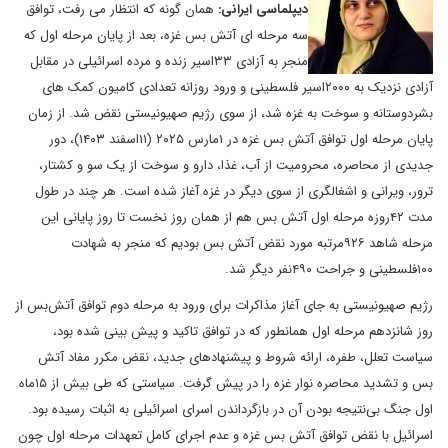
دیپلماسی ایرانی:
همان گونه که انتظار می رفت، توافق
سه مرحله ای آتش بس غزه، بعد از پایان مرحله اول که
منجر به آزادی ۳۳اسیر زنده و مرده اسرائیلی در مقابل
آزادی نزدیک به ۲۰۰۰اسیر فلسطینی و ورود روزانه تعدادی کامیون کمک های
بشردوستانه و سوخت به غزه شد، از سوی رژیم صهیونیستی نقض شد. از زمان
پایان مرحله اول توافق آتش بس غزه در ۱مارس ۲۰۲۵ (۱۱اسفند ۱۴۰۳)، دور
جدیدی از محاصره، محرومیت از آب، غذا، دارو و سوخت از یک سو و کشتار،
ترور، ویرانی و اشغالگری از سوی دیگر در غزه آغاز شده است. هر چند در طول
مدت ۴۲روزه مرحله اول آتش بس هم از همان روز نخست تا روز پایانی این
مرحله شاهد ۹۲۶مرتبه مورد نقض آتش بس بودیم که منجر به شهادت
۱۰۰فلسطینی و جراحت ۴۹۰نفر دیگر شد.
رژیم صهیونیستی به جای آغاز مذاکرات برای ورود به مرحله دوم توافق آتش‌بس از
روز شانزدهم مرحله اول همانطور که در توافق تاکید و پیش بینی شده بود،
سیاست تعلل، طفره، ارائه شروط و پیشنهادهای جدید، نقض مکرر مفاد آتش
بس و تشدید محاصره نوار غزه را در پیش گرفت. سیاستی که طی بیش از ۱۵ماه
اول جنگ بی‌نتیجه بودن آن در بازگرداندن اسرای اسرائیلی به اثبات رسیده بود.
اسرائیل با نقض توافق آتش بس غزه و عدم اجرای کامل تعهدات مرحله اول چون