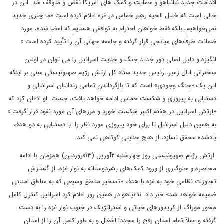
اقدامات جدید نتانیاهو و حمایت و کمک های آمریکا نقض و متوقف شد. این در
حالی است که خلیل الحیه رهبر حماس در غزه اعلام کرده است «ما چیزی جدید
نمی‌خواهیم، بلکه فقط خواهان احترام به توافقی هستیم که امضا شده، مورد
ضمانت طرف‌های میانجی قرار گرفته و جامعه جهانی آن را تأیید کرده است.»
انگیزه و دلیل اصلی دور جدید جنگ و جنایت اسرائیل را می توان در اولین
سخنرانی ایال زمیر، رئیس جدید ستاد کل ارتش رژیم صهیونیستی مبنی بر اینکه
این یک «جنگ وجودی» است که تا بازگرداندن تمامی زندانیان اسرائیلی و
دستیابی به پیروزی و شکست حماس ادامه خواهد یافت، جست. او اذعان کرد که
«ارتش اسرائیل در هفتم اکتبر شکست خورد و مرزهای آن مورد نفوذ قرار گرفت.»
به همین دلیل اسرائیل تا برای خود پیروزی مورد نظر را با دستیابی به دو هدف
یادشده محقق نسازد، از هیچ جنایتی کوتاهی نمی کند.
ارتش رژیم صهیونیستی روز چهارشنبه ۲آوریل (۱۳فروردین) همزمان با ادامه
محاصره و جلوگیری از ورود کمک‌های بشردوستانه به نوار غزه، از گسترش
تجاوزات نظامی خود به غزه با هدف «تسخیر مناطق وسیعی که به مناطق امنیتی
ضمیمه خواهد شد» خبر داد. نتانیاهو در همین روز اعلام کرد اسرائیل کنترل کامل
محور موراگ از کریدورهای حیاتی و استراتژیک در جنوب نوار غزه را به دست
گرفته و عملاً تمام استان رفح را مجدداً اشغال و به طور کامل آن را از استان