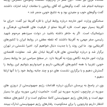
دوجانبه انجام شد. گفت وگوهایی که آقای روانچی با مقامات ارشد امارات داشتند
گفت وگوهای خوب و مفیدی بود و به نتایج خوبی منجر شد.»
سخنگوی وزارت امور خارجه درباره روابط ایران با قاره آفریقا نیز گفت: «برای ما
آفریقا بسیار مهم است. قاره آفریقا مملو از ظرفیت های اقتصادی، فرهنگی و
دیپلماتیک است. اگر به خاطر داشته باشید در دولت سیزدهم مرحوم شهید
رئیسی سفر مهمی به آفریقا داشتند که نقطه عطفی در روابط ایران با کشورهای
آفریقایی بود. ما این روند را با جدیت دنبال خواهیم کرد. اخیرا نشستی در تهران
برگزار شد و درباره تواتمندی های قاره آفریقا تبادل نظر شد. معاونت اقتصادی
وزارت امور خارجه نگاهی ویژه به آفریقا دارد. در سطح سیاسی نیز ما روابط بسیار
خوبی تقریبا با همه کشورهای آفریقایی داریم و امیدواریم بتوانیم این روابط را
گسترش دهیم و با برگزاری نشست های دو و چند جانبه روابط خود را با آنها ارتقا
دهیم.»
وی در پاسخ به پرسش دیگری درباره اقدامات رژیم صهیونیستی از دروزی های
سوریه در چارچوب تجزیه سوریه نیز گفت: «تمامیت ارضی سوریه برای ما بسیار
مهم است و رفتارهای رژیم صهیونیستی کاملا محکوم است و از کشورهای منطقه
انتظار داریم چارچوبی را برای محکومیت رفتارهای رژیم صهیونیستی تدارک ببینند