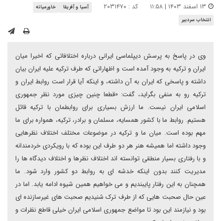
۱۳ اسفند ۱۴۰۳ | ۱۱:۵۸
کد : ۲۰۳۱۴۷۰
آسیا و آفریقا
خاورمیانه
انتخاب سردبیر
وی در پاسخ به پرسش دیپلماسی ایرانی درباره اختلافاتی که اخیرا میان
ایران و ترکیه به وجود آمده است و اظهاراتی که طرف ترکیه علیه ایران بیان
داشته و پاسخی که ایران به آن داشته، و اینکه آیا قرار است روابط ایران و
ترکیه رو به منفی بگراید، گفت: «قطعا چنین چیزی مورد نظر جمهوری
اسلامی ایران نیست. ما ارزش بسیاری برای روابطمان با ترکیه قائل
هستیم. روابط ما با کشور همسایه، مسلمان و برادر، ترکیه، همواره برای ما
مهم بوده است. میان ما و ترکیه در موضوعات مختلف اختلاف نظرهایی
وجود داشته اما همیشه هنر هر دو طرف این بوده که با رویکردی خردمندانه
و با رفتاری بسیار منطقی توانسته اند اختلاف نظرها و اختلاف دیدگاه ها را
مدیریت کنند بدون اینکه خدشه ای به روابط دو کشور وارد شود. ما
همچنان به این رفتار پایبندیم و می خواهیم همین شیوه ادامه یابد. اما در
عین حال صحبت هایی که از طرف ترک شنیدیم صحبت های غیرسازنده ای
بود و نیازمند این بود تا مواضع جمهوری اسلامی ایران خیلی قاطع نظرات و