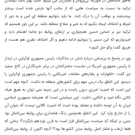
به‌طور مشخص در سوریه، بی‌پرواتر و نمایان‌تر می بینیم. شاید بهتر باشد دوستان
ترکیه ما نسبت به سیاست هایی که از جانب آنها عارض شده است بیشتر
بیندیشند و عواقب آن را درک کنند. ما باید بتوانیم منطقه ای امن و به دور از
تفرقه و اختلاف ایجاد بکنیم که به خیر و صلاح منطقه باشد. بر این باور هستیم که
ترکیه نیز بر اساس حسن همجواری بر ارتقای روابط دو جانبه اهتمام دارد و
امیدواریم که این مسیر را بتوانیم ادامه دهیم و اگر اختلاف نظری هم هست از
طریق گفت وگو حل کنیم.»
وی در پاسخ به پرسشی درباره تنش در مذاکرات رئیس جمهوری اوکراین در دیدار
با رئیس جمهوری امریکا در نشست مشترکشان در برابر خبرنگاران در کاخ سفید
نیز گفت: «اظهارات و رفتارهای مقامات امریکایی با رئیس جمهوری اوکراین را
دیدیم. این اتفاق یک درس مهم برای کشورهای منطقه ما داشت. آنچه مهم است
این است که امنیت امرزی درون زاست و در این زمینه نمی توان به هیچ طرف
ثالثی نگاه امید و اتکایی داشت. این سیاستی است که همیشه جمهوری اسلامی
ایران به آن توجه داشته و معتقد بوده است که امنیت کالایی نیست که بتوان آن
را از خارج وارد کرد. این اتفاق همچنین زنگ هشداری برای روابط بین‌الملل بود
مبنی بر اینکه آیا سیاست بین‌الملل قرار است به قرن نوزدهم بازگردد؟! زمانی که
فقط ارعاب و فشار اصل روابط میان کشورها بود؟! آنچه اکنون از روابط بین‌الملل