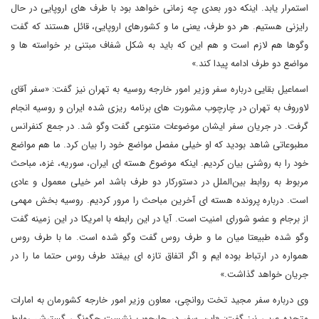
استمرار یابد. اینکه دور بعدی چه زمانی خواهد بود با طرف های اروپایی در حال
رایزنی هستیم. هر دو طرف، یعنی ما و کشورهای اروپایی، قائل هستند که گفت
وگوها هم لازم است و هم این که باید به شکل شفاف مبتنی بر خواسته ها و
مواضع دو طرف ادامه پیدا کند.»
اسماعیل بقایی درباره سفر وزیر امور خارجه روسیه به تهران نیز گفت: «سفر آقای
لاوروف به تهران در چارچوب مشورت های برنامه ریزی شده ایران و روسیه انجام
گرفت. در جریان سفر ایشان موضوعات متنوعی گفت وگو شد. در جمع کنفرانس
مطبوعاتی شاهد بودید که او خیلی مفصل مواضع خود را بیان کرد. ما هم مواضع
خود را به روشنی بیان کردیم. اینکه موضوع هسته ای ایران، سوریه، غزه، مباحث
مربوط به روابط بین‌الملل در دستورکار دو طرف باشد امر خیلی معمول و عادی
است. درباره پرونده هسته ای آخرین مباحث را مرور کردیم. روسیه بخش مهمی
از برجام و عضو شورای امنیت است. آیا در این رابطه با امریکا در این زمینه گفت
وگو شده طبیعتا میان ما و طرف روس گفت وگو شده است. ما با طرف روس
همواره در ارتباط بوده ایم و اگر اتفاق تازه ای بیفتد طرف روس حتما ما را در
جریان خواهد گذاشت.»
وی درباره سفر مجید تخت روانچی، معاون وزیر امور خارجه کشورمان به امارات
متحده عربی نیز گفت: «این سفر در چارچوب نشست چگونگی گسترش روابط