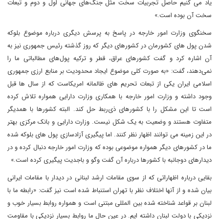
یاد می کنیم حاصل تجربیات سخت مثل جنگ‌های جهانی اول و دوم و تبعات
سخت آن بوده است.»
سخنگوی وزارت امور خارجه در پاسخ به پرسش دیگری درباره موضوع بلوکه
شدن پول های کشورمان در کشورهای دیگر که روز گذشته رئیس جمهوری نیز به
آن اشاره کرد و گفت کشورهای عراق، قطر و ترکیه پول‌های مطالباتی ما را
نمی‌دهند، گفت: «به صورت کلی موضوع ایجاد محدودیت بر منابع ارزی جمهوری
اسلامی ایران یکی از تبعات تحریم های ظالمانه امریکاست که از سال ها قبل
وجود داشته و وزارت امور خارجه با همکاری وزارت دارایی همواره تلاش کرده
است تا این مشکل را با کشورهای ذی‌ربط حل کند. البته کشورها با همدیگر
متفاوت هستند و وضعیت به یک شکل نیست. وزارت دارایی و بانک مرکزی بهتر
در این زمینه می توانند اظهار نظر کنند. اما پیگیری آزادسازی پول های بلوکه شده
ما در کشورهای دیگر همواره موضوعی بوده که وزارت امور خارجه دنبال کرده و در
دیدارهای دوجانبه با کشورها درباره آن گفت وگو و باجدیت پیگیری کرده است.»
بقایی درباره اظهاراتی که از سوی مقامات ارشد لبنانی در دیدار با مقامات ایرانی
بیان شده و از آنها اختلاف نظر با تهران استنباط شده است نیز گفت: «رابطه ما با
لبنان بر قواعد شناخته شده بین المللی مبتنی است و همواره روابط بسیار خوب و
نزدیکی با دولت لبنان داشته ایم. در عین حال ما روابط بسیار نزدیکی با مقاومت