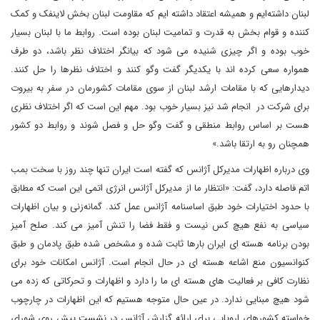
لبنان داشته‌ایم و همیشه اعتقاد داشته ایم که مقاومت لبنان بخش لاینفک و کمک
کننده و قوام بخش به قدرت و تمامیت لبنان بوده است. روابط ما با لبنان بسیار
خوب بوده و اگر چیزی شنیده می شود که بیانگر اختلاف نظر باشد، دو طرف
همواره سعی کرده اند با یکدیگر گفت وگو کنند و اختلاف نظرها را حل کنند.
دیدارهایی که با مقامات ارشد لبنان از سوی مقامات کشورمان در سفر به بیروت
برای شرکت در انجام شد نیز بسیار خوب بود. مهم این است که اگر اختلاف نظری
هست بر اساس روابط منطقی و گفت وگو حل و فصل شوند و روابط دو کشور
همچنان رو به ارتقا باشد.»
وی درباره اظهارات مدیرکل آژانس که گفته است ایران تنها چند روز با سخت بمب
اتم فاصله دارد، گفت: «انتظار ما از مدیرکل آژانس انرژی اتمی این است که مطابق
با حدود اختیارات خود طبق اساسنامه آژانس عمل کند. گمانه‌زنی و بیان اظهارات
سیاسی به نفع هیچ کس نیست و فقط فضا را تنش آمیز می کند. صلح آمیز
بودن برنامه هسته ای ایران بارها ثابت شده و مشخص شده طبق پادمان و طبق
کنوانسیون منع اشاعه هسته ای در حال انجام است. آژانس امکانات خود برای
نظارت کافی بر فعالیت های هسته ای ما را دارد و اظهارات و تحرکاتی که زده می
شود هیچ مبنایی ندارد. در عین حال متوجه هستیم که این اظهارات در چارچوب
خواسته کشورهای اروپایی برای ارائه گزارش آژانس در نشست پیش روی شورای