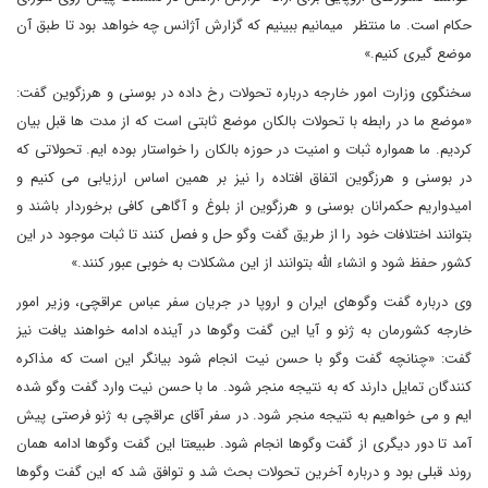
حکام است. ما منتظر میمانیم ببینیم که گزارش آژانس چه خواهد بود تا طبق آن
موضع گیری کنیم.»
سخنگوی وزارت امور خارجه درباره تحولات رخ داده در بوسنی و هرزگوین گفت:
«موضع ما در رابطه با تحولات بالکان موضع ثابتی است که از مدت ها قبل بیان
کردیم. ما همواره ثبات و امنیت در حوزه بالکان را خواستار بوده ایم. تحولاتی که
در بوسنی و هرزگوین اتفاق افتاده را نیز بر همین اساس ارزیابی می کنیم و
امیدواریم حکمرانان بوسنی و هرزگوین از بلوغ و آگاهی کافی برخوردار باشند و
بتوانند اختلافات خود را از طریق گفت وگو حل و فصل کنند تا ثبات موجود در این
کشور حفظ شود و انشاء الله بتوانند از این مشکلات به خوبی عبور کنند.»
وی درباره گفت وگوهای ایران و اروپا در جریان سفر عباس عراقچی، وزیر امور
خارجه کشورمان به ژنو و آیا این گفت وگوها در آینده ادامه خواهند یافت نیز
گفت: «چنانچه گفت وگو با حسن نیت انجام شود بیانگر این است که مذاکره
کنندگان تمایل دارند که به نتیجه منجر شود. ما با حسن نیت وارد گفت وگو شده
ایم و می خواهیم به نتیجه منجر شود. در سفر آقای عراقچی به ژنو فرصتی پیش
آمد تا دور دیگری از گفت وگوها انجام شود. طبیعتا این گفت وگوها ادامه همان
روند قبلی بود و درباره آخرین تحولات بحث شد و توافق شد که این گفت وگوها