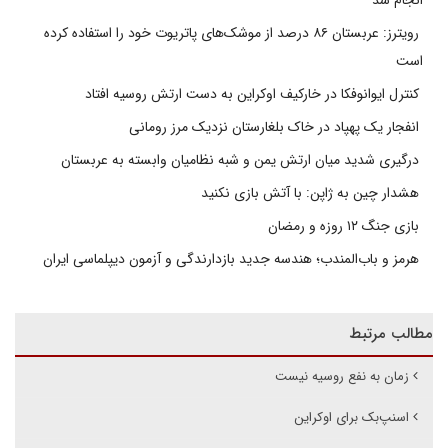
انجام شد
رویترز: عربستان ۸۶ درصد از موشک‌های پاتریوت خود را استفاده کرده
است
کنترل ایوانوفکا در خارکیف اوکراین به دست ارتش روسیه افتاد
انفجار یک پهپاد در خاک بلغارستان نزدیک مرز رومانی
درگیری شدید میان ارتش یمن و شبه نظامیان وابسته به عربستان
هشدار چین به ژاپن: با آتش بازی نکنید
بازی جنگ ۱۲ روزه و رمضان
هرمز و باب‌المندب؛ هندسه جدید بازدارندگی و آزمون دیپلماسی ایران
مطالب مرتبط
زمان به نفع روسیه نیست
اسنپ‌بک برای اوکراین