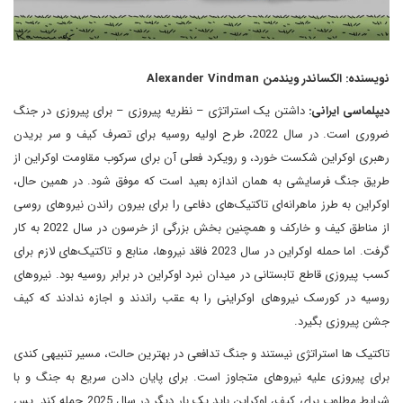
نویسنده: الکساندر ویندمن Alexander Vindman
دیپلماسی ایرانی:
داشتن یک استراتژی – نظریه پیروزی – برای پیروزی در جنگ
ضروری است. در سال 2022، طرح اولیه روسیه برای تصرف کیف و سر بریدن
رهبری اوکراین شکست خورد، و رویکرد فعلی آن برای سرکوب مقاومت اوکراین از
طریق جنگ فرسایشی به همان اندازه بعید است که موفق شود. در همین حال،
اوکراین به طرز ماهرانه‌ای تاکتیک‌های دفاعی را برای بیرون راندن نیروهای روسی
از مناطق کیف و خارکف و همچنین بخش بزرگی از خرسون در سال 2022 به کار
گرفت. اما حمله اوکراین در سال 2023 فاقد نیروها، منابع و تاکتیک‌های لازم برای
کسب پیروزی قاطع تابستانی در میدان نبرد اوکراین در برابر روسیه بود. نیروهای
روسیه در کورسک نیروهای اوکراینی را به عقب راندند و اجازه ندادند که کیف
جشن پیروزی بگیرد.
تاکتیک ها استراتژی نیستند و جنگ تدافعی در بهترین حالت، مسیر تنبیهی کندی
برای پیروزی علیه نیروهای متجاوز است. برای پایان دادن سریع به جنگ و با
شرایط مطلوب برای کیف، اوکراین باید یک بار دیگر در سال 2025 حمله کند. پس