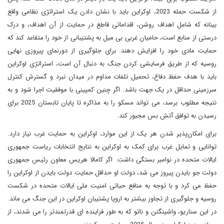
از شکست حمله 2023، اوکراین باید با نشان دادن یک استراتژی نظامی واقع
بینانه که شامل اهداف روشن، اقداماتی قاطع در حمایت از آن اهداف، و درک
درستی از منابع است، حامیان غربی بی میل به پشتیبانی از خود را متقاعد کند که
حمایت مادی خود را افزایش دهند. برای جلوگیری از دورنمای پیروزی نهایی
روسیه که از طریق فرسایشی کردن جنگ به دنبال آن است، استراتژی اوکراین
باید با هدف حفظ دفاع، تحمیل تلفات مداوم در میدان نبرد و گسترش کنترل
سرزمینی حداقل در یک جهت باشد. اگر چنین کمپینی با موفقیت اجرا شود و به
نتیجه مطلوب برسد، می تواند مسکو را به مذاکره تا پایان تابستان 2025 برای
رسیدن به توافق آتش بس مجبور کند.
برای امکان‌پذیر شدن هر یک از این موارد، اوکراین به حمایت غرب نیاز دارد.
توانایی و تمایل غرب برای کمک به اوکراین به نتایج انتخابات ریاست جمهوری
ایالات متحده در نوامبر بستگی داشت. اگر کامالا هریس معاون رئیس جمهوری
دولت جو بایدن پیروز می شد، دولت او حداقل حمایت دولت بایدن از اوکراین را
حفظ می کرد و با توجه به منافع حیاتی امنیت ملی ایالات متحده در شکست
روسیه و جلوگیری از تجاوز بیشتر به اروپا پشتیبان اوکراین در این جنگ می ماند.
در این سناریو، واشینگتن و ناتو که به طور فزاینده ای قدرتمندتر را می شدند، از