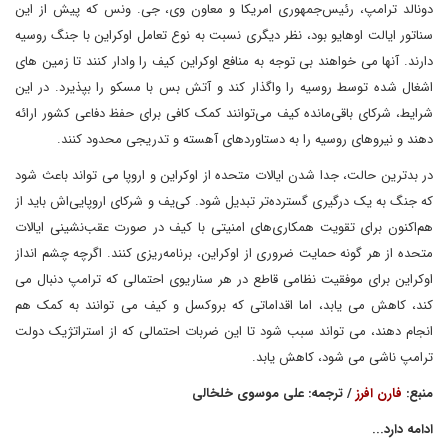
دونالد ترامپ، رئیس‌جمهوری امریکا و معاون وی، جی. ونس که پیش از این
سناتور ایالت اوهایو بود، نظر دیگری نسبت به نوع تعامل اوکراین با جنگ روسیه
دارند. آنها می خواهند بی توجه به منافع اوکراین کیف را وادار کنند تا زمین های
اشغال شده توسط روسیه را واگذار کند و آتش بس با مسکو را بپذیرد. در این
شرایط، شرکای باقی‌مانده کیف می‌توانند کمک کافی برای حفظ دفاعی کشور ارائه
دهند و نیروهای روسیه را به دستاوردهای آهسته و تدریجی محدود کنند.
در بدترین حالت، جدا شدن ایالات متحده از اوکراین و اروپا می تواند باعث شود
که جنگ به یک درگیری گسترده‌تر تبدیل شود. کی‌یف و شرکای اروپایی‌اش باید از
هم‌اکنون برای تقویت همکاری‌های امنیتی با کیف در صورت عقب‌نشینی ایالات
متحده از هر گونه حمایت ضروری از اوکراین، برنامه‌ریزی کنند. اگرچه چشم انداز
اوکراین برای موفقیت نظامی قاطع در هر سناریوی احتمالی که ترامپ دنبال می
کند، کاهش می یابد، اما اقداماتی که بروکسل و کیف می توانند به کمک هم
انجام دهند، می تواند سبب شود تا این ضربات احتمالی که از استراتژیک دولت
ترامپ ناشی می شود، کاهش یابد.
منبع:
فارن افرز
/ ترجمه: علی موسوی خلخالی
ادامه دارد...