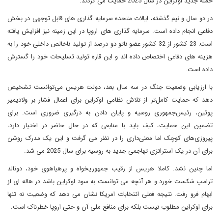
حمله جدید اوکراین در سال 2025 حمایت می کردند.
در دو سال و نیم گذشته، ایالات متحده سرمایه گذاری های قابل توجهی در بخش
دفاعی انجام داده است. سرمایه گذاری های اروپا در این زمینه نیز افزایش یافته
است: 23 کشور از 32 کشور عضو ناتو دو درصد از تولید ناخالص داخلی خود را به
هزینه های دفاعی اختصاص داده اند و این قاره تولید تسلیحات خود را گسترش
داده است.
با ارزیابی وضعیت جنگ در سه سال بعد، دولت هریس می‌توانست تشخیص
دهد که حمایت کامل‌تر از تلاش نظامی اوکراین برای اعمال فشار بر ولادیمیر
پوتین، رئیس‌جمهوری روسیه و پایان دادن به درگیری ضروری است. برای
تضمین این حمایت، کیف باید با منابعی که در حال حاضر در اختیار دارد،
پیروزی‌های کوچک اما معنی‌داری را در نظر می گرفت و این یک مدرک روشن
برای آن در یک استراتژی تهاجمی جدید به روسیه برای سال 2025 می شد.
اما چنین نشد. کاملا هریس از رقیب جمهوریخواه و پرهیاهوی خود، دونالد
ترامپ شکست خورد و هر آنچه می توانست به سود اوکراین باشد در هاله ای از
ابهام فرو رفت. نتیجه فعلی انتخابات امریکا نشان می دهد که وضعیت نه تنها
برای اوکراین مطلوب نیست بلکه برای منافع ملی آن و حتی اروپا خطرناک است.