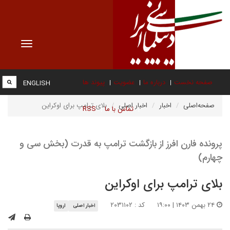
Toggle
vigation
صفحه نخست
درباره ما
عضویت
پیوند ها
ENGLISH
صفحه‌اصلی
اخبار
اخبار اصلی
بلای ترامپ برای اوکراین
تماس با ما
RSS
پرونده فارن افرز از بازگشت ترامپ به قدرت (بخش سی‌ و
چهارم)
بلای ترامپ برای اوکراین
۲۴ بهمن ۱۴۰۳ | ۱۹:۰۰
کد : ۲۰۳۱۱۰۲
اخبار اصلی
اروپا