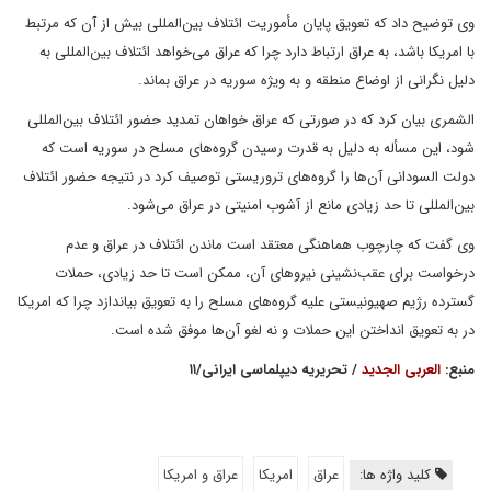
وی توضیح داد که تعویق پایان مأموریت ائتلاف بین‌المللی بیش از آن که مرتبط
با امریکا باشد، به عراق ارتباط دارد چرا که عراق می‌خواهد ائتلاف بین‌المللی به
دلیل نگرانی از اوضاع منطقه و به ویژه سوریه در عراق بماند.
الشمری بیان کرد که در صورتی که عراق خواهان تمدید حضور ائتلاف بین‌المللی
شود، این مسأله به دلیل به قدرت رسیدن گروه‌های مسلح در سوریه است که
دولت السودانی آن‌ها را گروه‌های تروریستی توصیف کرد در نتیجه حضور ائتلاف
بین‌المللی تا حد زیادی مانع از آشوب امنیتی در عراق می‌شود.
وی گفت که چارچوب هماهنگی معتقد است ماندن ائتلاف در عراق و عدم
درخواست برای عقب‌نشینی نیروهای آن، ممکن است تا حد زیادی، حملات
گسترده رژیم صهیونیستی علیه گروه‌های مسلح را به تعویق بیاندازد چرا که امریکا
در به تعویق انداختن این حملات و نه لغو آن‌ها موفق شده است.
منبع:
العربی الجدید
/ تحریریه دیپلماسی ایرانی/۱۱
کلید واژه ها:
عراق
امریکا
عراق و امریکا