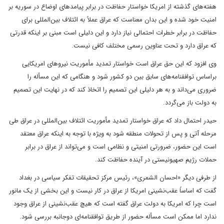
هفته‌های گذشته از امریکا خواستار حفاظت در برابر پیامد‌های اوضاع در سوریه بر
امنیت خود شده و این بدان معناست که عراق عملاً به ائتلاف بین‌المللی برای
حفاظت در برابر خطرات احتمالی نیاز دارد و این دلیلی است مبنی بر اینکه قدرتی
که عراق دارد و تحت عناوین رسمی مختلف کافی نیست.
وی افزود که این حق عراق است خواستار تمدید مأموریت نیروهای امریکایی
براساس توافقنامه‌های سابق بین دو کشور شود و هنگامی که این مسأله را
ضروری می‌داند و به هر دلیلی این تصمیم را اتخاذ کند که در نهایت این تصمیم
به دولت باز می‌گردد.
حیدر احتمال داد که عراق خواستار تمدید مأموریت ائتلاف بین‌المللی در عراق طی
مرحله آتی و پس از تحولات منطقه شود به ویژه با توجه به اینکه عراق معتقد
است این حضور، ضرورتی امنیتی و نظامی است و می‌تواند از عراق در برابر
حملات رژیم صهیونیستی در آینده حفاظت کند.
از طرفی دیگر «احسان الشمری»، رئیس مرکز تحقیقات تفکر سیاسی در بغداد
گفت که اساساً عقب‌نشینی امریکا از عراق در کار نیست و این بخشی از یک مانور
است چرا که امریکا به دولت عراق گفته است که هیچ عقب‌نشینی از عراق وجود
ندارد اما ممکن است مسأله حضور از طریق توافقنامه‌ای دوجانبه بررسی شود.