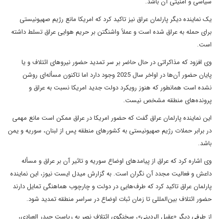
سیاسی و امنیتی آن باشد.
یک نماینده دیگر پارلمان عراق نیز تاکید کرد که امریکا مانع رژیم صهیونیستی
برای حمله به عراق شده است و عملاً واشنگتن بر حریم هوایی عراق تسلط داشته
است.
وی افزود که مذاکراتی در حال حاضر بر سر تمدید حضور نیروهای ائتلاف و یا
پایان حضور آن‌ها در اواخر سال 2025 وجود دارد اما تاکنون مسأله‌ای روشن
نشده است همانطور که هنوز رویکرد دولت جدید امریکا نسبت به عراق و
پرونده‌های منطقه مشخص نیست.
این نماینده پارلمان عراق گفت که حضور امریکا در عراق ممکن است مانع مهمی
در برابر حملات رژیم صهیونیستی به کشورهای منطقه پس از لبنان، سوریه و یمن
باشد.
وی اشاره کرد که عراق از پیامد‌های اوضاع سوریه و تاثیر آن بر عراق و مسأله
داعش و فعالیت مجدد آن نگران است. به گزارش میدل ایست نیوز، این نماینده
پارلمان عراق تاکید کرد که طرف‌هایی در دولت و چارچوب هماهنگی تمایل دارند
حضور ائتلاف بین‌المللی تا زمان ثبات اوضاع در سراسر منطقه تمدید شود.
از طرفی دیگر «عقیل الردینی»، سخنگوی ائتلاف نصر به ریاست حیدر العبادی،