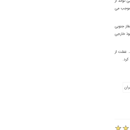
 تواند از
 موجب می
قاز جنوبی
فوذ خارجی
. غفلت از
کرد.
ران