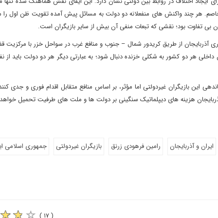
ای ایجاد اختلاف در روابط بین دولتی نشان دارد. این ایفای نقش هماهنگ شده تنها می
صم. هر چند واکنش های منفعلانه دو دولت به مسائل پیش آمده تقویت ظن اول را
ن بی تفاوت بود؛ نقشی که تبعات منفی آن بیش از سایر بازیگران است.
ری آذربایجان از طریق کریدور شمال – جنوب و منافع غرب در سواحل خزر با مرکزیت قف
اخلی هر دو کشور به شکلی خزنده دنبال شود؛ به عبارتی دیگر هر دو دولت باید از ن
هی این بازیگران غیردولتی اما مؤثر، بر اساس منافع متقابل اقدام فوری و جدی کنند
ذربایجان هزینه های دیپلماتیک سنگینی بر دولت ها و ملت های طرفیت تحمیل خواهد 
ایران و آذربایجان
رامین فرهودی زرنق
بازیگران غیردولتی
جمهوری اسلامی ای
( ۱۷ )