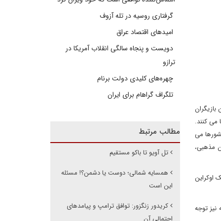
گرفتاری روسیه در تله آزوف
امیدهای اقتصاد عراق
دویست و پنجاه سالگی انقلاب آمریکا در
ترازو
چهره‌های کلیدی دولت برنام
تلگراف گراهام برای ایران
 بازیگران
 می کنند.
مطالب مرتبط
شورها می
ا، بازیگران مذهبی،
تل آویو تا باکو مستقیم
همسایه شمالی؛ دوست یا دشمن؟! مسئله
ک اوکراین
این است
کریدور زنگزور: توافق ترامپ و پیامدهای
 نیز توجه
احتمالی آن