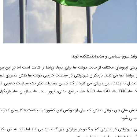
رشد علوم سیاسی و مدیر اندیشکده ترند
ینی نیروهای مختلف از جانب دولت ها برای ایجاد روابط را شاهد است اما در این بین
 روابط ایفا می کنند. بازیگران غیردولتی در سیاست خارجی دولت ها نقش محوری ایفا
ان تبدیل به دغدغه بین دولتی می شود و گاه همین مطالبات تیتر یک سیاست خارجی ک
شود. نمونه هایی ازبازیگران غیردولتیMNC ها، TNC ها، IGO ها، NGO ها، جوامع مدنی، تروریست ها، سازمان ه
ر تنش های بین دولتی، نقش کلیسای ارتدوکس این کشور در مخالفت با کلیسای کاتولی
ه می شود.
ن غیردولتی در مواردی کم رنگ و در مواردی پررنگ جلوه می کند اما باید به این نکته