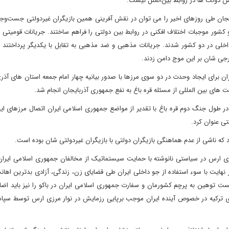
ش دولت ها در روابط بین‌الملل نیست.
یجان طی روزهای اخیر را می توان در نقش آفرینی همین بازیگران غیردولتی جست‌وجو 
سال 2020 نیروهای غیردولتی در دو کشور موجبات اختلاف افکنی در روابط بین دولتی را فراهم ساختند. جریانات قومی
لی در دو کشور شدند. جریانات مذهبی و ضد مذهبی به تقابل با یکدیگر پرداختند و
ارجی شان بر این موج دامن زدند.
ن برای ایجاد وحدت در دو سوی مرزها با صدور بیانیه چهار امام جمعه استان های آذ
ت های بین المللی از مسئله قره باغ به نفع جمهوری آذربایجان انجام شد.
ر طول جنگ دوم قره باغ با تقدیر از مواضع جمهوری اسلامی ایران اتصال مرزهای این
تی عنوان کرد.
د که ناشی از عدم هماهنگی بازیگران دولتی با بازیگران غیردولتی شان بوده است.
وی ارس در سیاستی نانوشته با حمایت سیستماتیک از مخالفان جمهوری اسلامی ایران 
هایت با سوء استفاده از جو داخلی ایران طی قضایای زن، زندگی، آزادی بدترین اهانت
ان داشتند. به این لیست توهین به پرچم کشورمان و سفارت جمهوری اسلامی ایران در باکو را نیز باید اض
ی ترکیه در خصوص آینده ایران موجب برپایی رزمایش در نوار مرزی ارس توسط سپاه 