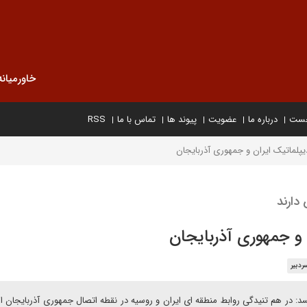
خاورمیانه
خست
درباره ما
عضویت
پیوند ها
تماس با ما
RSS
یپلماتیک ایران و جمهوری آذربایجان
دارند
 و جمهوری آذربایجان
ردبیر
د: در هم تنیدگی روابط منطقه ای ایران و روسیه در نقطه اتصال جمهوری آذربایجان ا