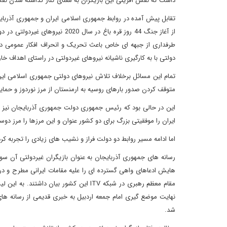
داشت که نقش آفرینی این بازیگران به معنای کنار گذاشته شدن نق
تقابل پیش آمده در روابط جمهوری اسلامی ایران و جمهوری آذربا
از آغاز جنگ 44 روز قره باغ در 
طرفداری از جبهه ای خاص باعث تحریک و انحراف افکار عمومی داخ
دولتی با به کارگیری ناشیانه نیروهای غیردولتی در راستای اهداف خ
تمام این مسائل برخلاف تلاش نیروهای دولتی جمهوری اسلامی ایرا
متوقف کردن صدور بارهای روسیه به ارمنستان از مرز نوردوز و حمای
این در حالی بود که رئیس جمهوری دولت جمهوری آذربایجان نیز د
ایران را موفقیتی بزرگ برای دو کشور عنوان و این مرزها را مرز دوس
اما ادامه مسیر روابط دو دولت فراز و نشیب های زیادی را تجربه کر
رسانه های جمهوری آذربایجان به عنوان بازیگران غیردولتی آن س
هایش ادعاهای واهی گسترده ای را علیه مقامات ایرانی مطرح و در ن
مقام معظم رهبری در شبکه ITV این کشور بی
نهایت موضع گیری امام جمعه اردبیل به خبری قدیمی از رسانه ها
شد.