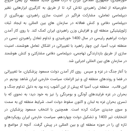
خورشیدی، جمهوری اسلامی ایران با درک فضای جدید منطقه ای یعنی خروج
خاورمیانه از تعادل راهبردی تلاش کرد تا از طریق به کارگیری ابزارهایی نظیر
دیپلماسی تعاملی، مشارکت فراگیر در امنیت سازی راهبردی، بهره‌گیری از
دیپلماسی دفاعی و کنش فعالانه در سازمان های بین المللی به ایجاد ثبات
ژئوپلیتیکی منطقه ای و افزایش وزن راهبردی ایران کمک کند. با روی کار آمدن
دولت ابراهیم رئیسی در سال 1400 خورشیدی و تداوم تعادل راهبردی نسبی در
منطقه غرب آسیا، این چهار راهبرد با تغییراتی در اشکال تعامل هوشمند، امنیت
سازی از طریق بازدارندگی تهاجمی، دیپلماسی دفاعی مشارکتی و کنش هوشمند
در سازمان های بین المللی اجرایی شد.
با آغاز جنگ در غزه و سپس روی کار آمدن دولت مسعود پزشکیان، ما تغییراتی
در فضا و روندهای منطقه ای و نیز الزامات سیاست خارجی ایران شاهد بودیم. در
این قالب، منطقه غرب آسیا که پیش از این آشوب زده بود به دلیل تداوم جنگ و
بحران در غزه فرایندهای آونگی و بومرنگی را نیز به خود دید؛ به نحوی که با
تسری بحران غزه به لبنان و اکنون سقوط دولت اسد، شرایط منطقه ای به سمت
و سوی جدیدی حرکت کرده است. همچنین با انتخاب مسعود پزشکیان در
انتخابات تیر 1403 و تشکیل دولت چهاردهم، سیاست خارجی ایران رویکردهای
تازه ای را در حوزه منطقه ای و بین المللی در پیش گرفت. آنچه از مواضع و