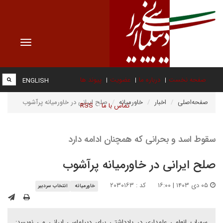
Toggle
vigation
صفحه نخست
درباره ما
عضویت
پیوند ها
ENGLISH
صفحه‌اصلی
اخبار
خاورمیانه
صلح ایرانی در خاورمیانه پرآشوب
تماس با ما
RSS
سقوط اسد و بحرانی که همچنان ادامه دارد
صلح ایرانی در خاورمیانه پرآشوب
۰۵ دی ۱۴۰۳ | ۱۶:۰۰
کد : ۲۰۳۰۱۶۳
خاورمیانه
انتخاب سردبیر
سهراب انعامی علمداری در یادداشتی برای دیپلماسی ایرانی می نویسد: