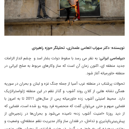
نویسنده: دکتر سهراب انعامی علمداری، تحلیلگر حوزه راهبردی
دیپلماسی ایرانی:
به نظر می رسد با سقوط دولت بشار اسد و چشم انداز الزامات
جدید منطقه ای، اکنون زمان آن است که ساز وکارهای مربوط به صلح ایرانی در
منطقه خاورمیانه آغاز شود.
تحولات پرشتاب در منطقه غرب آسیا از جمله جنگ غزه و لبنان و بحران در سوریه
همگی نشانه هایی از کلان روند آشوب و گذار نظم در این منطقه ژئواستراتژیک
دارد. محیط امنیتی آشوب زده خاورمیانه پس از سال‌های 2011 تا به امروز با
فضایی مبهم و حتی می‌توان گفت که منحصربه فرد روبه رو شده است، فضایی که
از دید روزنا «امنیت آشوب زده» نامیده می‌شود و بحران‌ها در زنجیره‌‌ای از
پیش‌بینی‌ناپذیری و تداخل، در فقدان ساز وکار مدیریت نظم منطقه‌ای، وضعیت و
روندی پیچیده ای به خود می گیرد. در چنین فرایندی از بحران های مزمن،