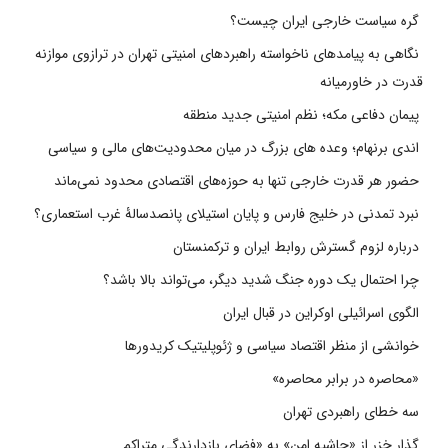
گره سیاست خارجی ایران چیست؟
نگاهی به پیامدهای ناخواسته راهبردهای امنیتی تهران در ترازوی موازنه
قدرت در خاورمیانه
پیمان دفاعی مکه؛ نظم امنیتی جدید منطقه
اندی برنهام؛ وعده های بزرگ در میان محدودیت‌های مالی و سیاسی
حضور هر قدرت خارجی تنها به حوزه‌های اقتصادی محدود نمی‌ماند
نبرد تمدنی در خلیج فارس و پایان استیلای پانصدسالۀ غرب استعماری؟
درباره لزوم گسترش روابط ایران و ترکمنستان
چرا احتمال یک دوره جنگ شدید دیگر، می‌تواند بالا باشد؟
الگوی اسرائیلی اوکراین در قبال ایران
خوانشی از منظر اقتصاد سیاسی و ژئوپلیتیک کریدورها
«محاصره در برابر محاصره»
سه خطای راهبردی تهران
گذار خزر از «حاشیه امن» به «فضای بازدارندگی متراکم