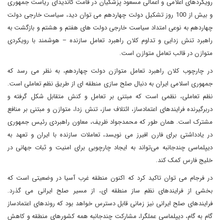
رویکردهای اعلامی و اعمالی مسعود پزشکیان در قامت کاندیدای ریاست جمهوری
و بیش از 100 روز تشکیل دولت چهاردهم می توان دید، سیاست خارجی دولت
چهاردهم به نوعی امتداد سیاست خارجی دولت های هفتم و هشتم و بازگشت به
راهبرد تنش زدایی و تداوم کلان راهبرد تعامل سازنده – هوشمند با رویکردی
متوازن در قالب تعامل متوازن است.
در چارچوب کلان راهبرد تعامل متوازن دولت چهاردهم، به نظر می رسد که
جمهوری اسلامی ایران به دنبال صلح سازی منطقه ای از طریق نظم تعاملی است.
نظم تعاملی، نظمی است که مبتنی بر تعامل و کنش متقابل شکل گرفته و
دربرگیرنده فرایندهای اعتمادساز، ائتلاف ساز، تنش زدا، متوازن و مبتنی بر منافع
مشترک است. همان طور که محمدجواد ظریف، معاون راهبردی رئیس جمهوری
در یادداشتی برای فارن افیرز می نویسد، تعاملات سازنده با ایران و تعهد به
دیپلماسی چندجانبه می‌تواند به ایجاد چارچوبی برای امنیت و ثبات جهانی در
خلیج فارس کمک کند.
در فرجام می توان تاکید کرد که اکنون منطقه غرب آسیا در وضعیتی است که
بخشی از فرایندهای نظم ساز منطقه ای، از مسیر صلح ایرانی می گذرد.
فرایندهای صلح ایرانی نیز زمانی قابل دسترس خواهد بود که روندهای اعتمادساز
گام به گام، دیپلماسی عملگرا، مشارکت چندجانبه همه کشورهای منطقه و کاهش