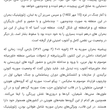
دستیابی به صلح امری پیچیده، درهم تنیده و چندوجهی خواهد بود.
با آغاز جنگ در غزه (15 مهر 1402) و سپس سرریز آن به لبنان، ژئوپلیتیک بحران
در این منطقه به صورت چندوجهی – چندعاملی و با حضور و کنش بازیگران
منطقه ای و فرامنطقه ای شکل گرفت. منطقه غرب آسیا که تا پیش از این نیز
بحران های درهم تنیده بسیاری را به خود دیده بود با سقوط بشار اسد، بار دیگر
در وضعیت بی نظمی کامل و آشوب امنیتی قرار گرفته است.
پیشینه بحران سوریه به ۲۶ ژانویه ۲۰۱۱ (۶ بهمن ۱۳۸۹) بازمی گردد؛ زمانی که
اعتراضات داخلی در این کشور، تأثیرپذیرفته از تحولات سیاسی منطقه خاورمیانه
موسوم به بهار عربی، با ورود و مداخله خارجی و حضور گروه های تروریستی به
نماد خاورمیانه آشوب زده تبدیل شد. شاید بتوان گفت که وضعیت سوریه کنونی
برآیندی از منازعات و کشمکش‌های دوران پساعثمانی و جنگ جهانی اول در
چارچوب قرارداد موسوم به سایکس – پیکو است؛ سوریه ای که گروه‌های هویتی
– قومیتی متفاوتی را در قالب ایدئولوژی حزب بعث سوریه گردهم آورد و در آن
علوی‌ها، سنی‌ها، شیعیان، کردها و دروزی‌ها نقش پررنگی را ایفا می‌کنند.
همچنین هر کدام از این گروه‌ها عقبه‌های هویتی در کشورهای همجوار خود دارا
هستند. در این قالب، ویژگی‌های بحران سوریه شامل طولانی بودن، ژئوپلیتیک