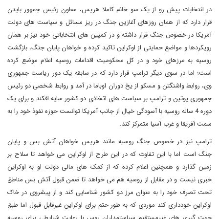
در انتخابات پیش رو از یک سو خانم کاملا هریس، معاون رئیس جمهور بایدن
قرار دارد که از همان روزهای آغازین جنگ در ریز مسائل و سیاست های دولت
آمریکا در خصوص جنگ قرار داشته و در کمپین های انتخاباتی خود نیز بر همان
رویکردها و مواضع حمایتی از اوکراین تاکید کرده و خواهان پایان جنگ، بازگشت
روسیه به مرزهای خود و در کل محکومیت اقدامات روسیه اعلام موضع کرده
است؛ اما در سوی دیگر ترامپ قرار دارد که در سابقه یک دور ریاست جمهوری
وی، روابط واشنگتن و مسکو از یخ دوران اوباما در آمد و روابط شخصی دو رئیس
جمهوری پوتین و ترامپ بر سیاست های اتخاذی دو کشور سایه افکند و برای یک
دوره 4 ساله روسیه با آسودگی خیال از جانب آمریکا توانست حوزه نفوذ خود را به
سمت آفریقا و غرب آسیا متمرکز کند.
ترامپ نیز در خصوص جنگ روسیه مانند هریس خواهان آتش بس و پایان
جنگ است اما با این تفاوت که در این طرح از اوکراین می خواهد تا سلاح بر
زمین گذارد و همچنین اعلام کرده که از کمک های مالی دولت او به اوکراین
خبری نیست و در مقابل از روسیه هم می خواهد تا ضمن قبول آتش بس مناطق
تحت تصرف خود را به عنوان مرز دو کشور شناسایی کند و از پیشروی در خاک
اوکراین خودداری کند موردی که به طور حتم برای اوکراین غیرقابل قبول اما طبق
جهت گیری های غیرمستقیم سیاستمداران روس با رعایت شرایطی برای روسیه