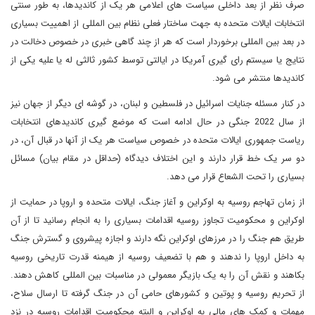
صرف نظر از بعد داخلی سیاست های اعلامی هر یک از کاندیدها، به طور سنتی
انتخابات ایالات متحده به جهت ساختار فعلی نظام بین المللی از اهمییت بسیاری
در بعد بین المللی برخوردار است که هر از چند گاهی خبری در خصوص دخالت در
نتایج یا سیستم رای گیری آمریکا در ایالتی توسط کشور ثالثی له یا علیه یکی از
کاندیدها منتشر می شود.
در کنار مسئله جنایات اسرائیل در فلسطین و لبنان، در گوشه ای دیگر از جهان نیز
از سال 2022 جنگی در حال ادامه است که موضع گیری کاندیدهای انتخابات
ریاست جمهوری ایالات متحده در خصوص سیاست هر یک از آنها در قبال آن، در
دو سر یک خط قرار دارند و این اختلاف دیدگاه (حداقل در مقام بیان) مسائل
بسیاری را تحت الشعاع قرار می دهد.
از زمان تهاجم روسیه به اوکراین و آغاز جنگ، ایالات متحده و اروپا در حمایت از
اوکراین و محکومیت تجاوز روسیه اقدامات بسیاری را به انجام رسانید تا از آن
طریق هم جنگ را در مرزهای اوکراین نگه دارند و اجازه پیشروی و گسترش جنگ
به داخل اروپا را ندهند و هم با تضعیف روسیه از هیمنه قدرت تاریخی روسیه
بکاهند و نقش آن را به یک بازیگر معمولی در مناسبات بین المللی کاهش دهند.
از تحریم روسیه و پوتین و کشورهای حامی آن در جنگ گرفته تا ارسال سلاح،
مهمات و کمک های مالی به اوکراین و البته محکومیت اقدامات روسیه در نزد