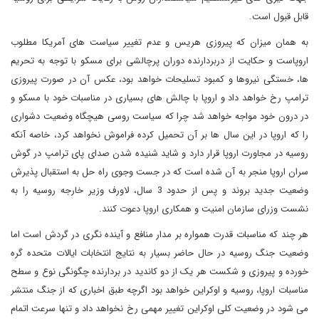
قابل قبول است.
به همان میزان که پیروزی هریس و عدم تغییر سیاست های آمریکا مطلوب
اروپاست و حکایت از دربردارنده دوران پرچالشی برای مسکو با توجه به تحریم
ها، خستگی نیروها و کمبود تسلیحات خواهد بود، عکس آن در صورت پیروزی
ترامپ رخ خواهد داد و اروپا با چالش های بسیاری در مناسبات خود با مسکو و
در درون خود مواجه خواهد شد چرا که سیاست روسی هیچگاه وضعیت دشواری
را که اروپا در این سال ها بر آن تحمیل کرده فراموش نخواهد کرد، خاصه آنکه
روسیه در مجاورت اروپا قرار دارد و شاید شنیده شدن صدای پای ترامپ در گوش
سران اروپا منجر به آن شده است که در جست وجوی راه حل به استقبال پذیرش
وضعیت جدید بروند و پس از حدود 3 سال، لاورف وزیر خارجه روسیه را به
نشست وزرای سازمان امنیت و همکاری اروپا دعوت کنند.
هر چند که مناسبات قدرت همواره بر مدار منافع و آینده نگری در گردش است اما
وضعیت جنگ روسیه در حال حاضر بسیار به نتایج انتخابات ایالات متحده گره
خورده و پیروزی و شکست هر یک از دو کاندید در بردارنده چگونگی نوع و سطح
مناسبات اروپا، روسیه و اوکراین خواهد بود اگرچه طبق اخباری که از جنگ منتشر
می شود در وضعیت کلی اوکراین تغییر مهمی رخ نخواهد داد و تنها سرعت اتمام