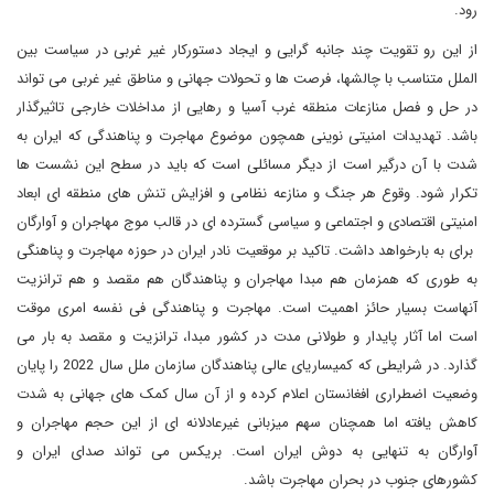
رود.
از این رو تقویت چند جانبه گرایی و ایجاد دستورکار غیر غربی در سیاست بین
الملل متناسب با چالشها، فرصت ها و تحولات جهانی و مناطق غیر غربی می تواند
در حل و فصل منازعات منطقه غرب آسیا و رهایی از مداخلات خارجی تاثیرگذار
باشد. تهدیدات امنیتی نوینی همچون موضوع مهاجرت و پناهندگی که ایران به
شدت با آن درگیر است از دیگر مسائلی است که باید در سطح این نشست ها
تکرار شود. وقوع هر جنگ و منازعه نظامی و افزایش تنش های منطقه ای ابعاد
امنیتی اقتصادی و اجتماعی و سیاسی گسترده ای در قالب موج مهاجران و آوارگان
برای به بارخواهد داشت. تاکید بر موقعیت نادر ایران در حوزه مهاجرت و پناهنگی
به طوری که همزمان هم مبدا مهاجران و پناهندگان هم مقصد و هم ترانزیت
آنهاست بسیار حائز اهمیت است. مهاجرت و پناهندگی فی نفسه امری موقت
است اما آثار پایدار و طولانی مدت در کشور مبدا، ترانزیت و مقصد به بار می
گذارد. در شرایطی که کمیساریای عالی پناهندگان سازمان ملل سال 2022 را پایان
وضعیت اضطراری افغانستان اعلام کرده و از آن سال کمک های جهانی به شدت
کاهش یافته اما همچنان سهم میزبانی غیرعادلانه ای از این حجم مهاجران و
آوارگان به تنهایی به دوش ایران است. بریکس می تواند صدای ایران و
کشورهای جنوب در بحران مهاجرت باشد.