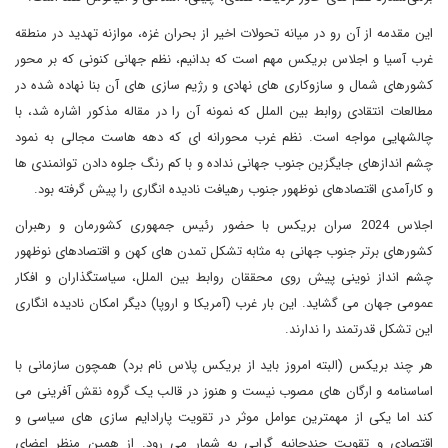
این مقدمه از آن رو در میانه تحولات اخیر از بحران غزه، موازنه تهدید در منطقه
غرب آسیا و اجلاس بریکس مهم است که بدانیم، نظم جهانی کنونی که بر محور
کشورهای شمال و سازوکاری های نهادی و رژیم سازی های آن بنا نهاده شده در
مطالعات انتقادی روابط بین الملل که نمونه آن را در مقاله مذکور اشاره شد، با
چالشهایی مواجه است. نظم غرب محورانه ای که دهه هاست مجالی به نمود
چشم اندازهای جایگزین جنوب جهانی نداده و با کم رنگ جلوه دادن توانمندی ها
و کارآمدی اقتصادهای نوظهور جنوب رهیافت نادیده انگاری را پیش گرفته بود.
اجلاس 2024 سران بریکس با حضور رئیس جمهوری کشورمان و رهبران
کشورهای برتر جنوب جهانی به مثابه تشکل تمدن های کهن و اقتصادهای نوظهور
چشم انداز نوینی پیش روی محققان روابط بین الملل، سیاستگذاران و افکار
عمومی جهان می گشاید. این بار غرب (آمریکا و اروپا) دیگر امکان نادیده انگاری
این تشکل قدرتمند را ندارند.
هر چند بریکس (البته امروز باید از بریکس پلاس نام برد) همچون سازمانی با
اساسنامه و ارگان های مصوب نیست و هنوز در قالب یک گروه نقش آفرینی می
کند اما یکی از مهمترین عوامل موثر در تقویت پارادایم سازی های سیاسی و
اقتصادی و تقویت چندجانبه گرایی به شمار می رود. از همین منظر اعضای