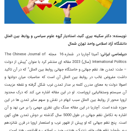
نویسنده: دکتر سکینه ببری گنبد، استادیار گروه علوم سیاسی و روابط بین الملل
دانشگاه آزاد اسلامی واحد تهران شمال
دیپلماسی ایرانی:
آمیتا آچاریا در شماره 16 مجله The Chinese Journal of
International Politics (سال) 2023 مقاله ای منتشر کرد با عنوان "پیش از دولت
– ملت: تمدن ها، نظم جهانی و خاستگاه جهانی روابط بین الملل" که در آن تاکید
داشت مفروض غالب در روابط بین الملل آن است که مناسبات میان دولتها و
اصولا دولت به معنای مدرن کلمه بر مدار تمدن غرب شکل گرفته و نقطه عزیمت
آن سیستم وستفالیایی اروپاست. او در این مقاله اشاره می کند که درک محدود
اروپا محور از روابط بین الملل سبب ابهام در نقش و سهم سایر تمدن ها در این
حوزه شده است. آچاریا در این مقاله سنگ بنای نظری مهمی را بر می نهد و آن
اشاره به تکامل نظم جهانی در طول 5000 سال گذشته بر دوش تمدن های کهن
است. پنج نظم جهانی که او پیش از ظهور غرب و استعمار اروپا در قرن شانزدهم
برمی‌شمارد نظم های خاور نزدیک، هندی، چینی، اسلامی و اقیانوس هند است.