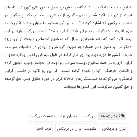
به این ترتیب با اتکا به مقدمه که بر نقش بی بدیل تمدن های کهن در مناسبات
قدرت از دیر باز تاکید شد و با بهره گیری از بخشی از سخنان دکتر پزشکیان در
اجلاس بریکس که اشاره کردند "... ما بر آن هستیم تا جهان جدید اکثریت به
جای اقلیت... دموکراسی به جای اقتدار گرایی باشد" اعضای بریکس باید بر این
ایده تاکید کنند که نظم هنجاری لیبرال که مصادیق اجتماعی منبعث از آن بویژه
دمکراسی و حقوق بشر همواره به صورت گزینشی و ابزاری در مناسبات سیاست
خارجی کشورها مورد بهره برداری قرار گرفته در طول نیم قرن اخیر رویکرد «جهان
گرایی غربی» در همه سطوح زیست سیاسی و اجتماعی جوامع جنوب تجویز کرده
و اقتضای فرهنگی آنها را ندیده گرفته است، از این رو تاکید بر «نسبی گرایی
فرهنگی» می تواند به سیاستگزارهای عادلانه تری در حوزه حقوق بشر، حق توسعه
و حق تعیین سرنوشت این کشورها بینجامد.
کلید واژه ها:
بریکس
بحران غزه
نشست بریکس
ایران و بریکس
عضویت ایران در بریکس
غرب آسیا