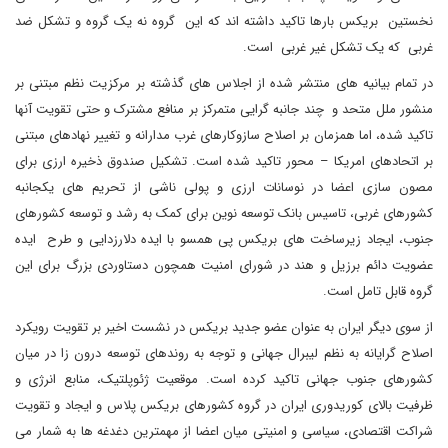
نخستین بریکس بارها تاکید داشته اند که این گروه نه یک گروه و تشکل ضد
غربی که یک تشکل غیر غربی است.
در تمام بیانیه های منتشر شده از اجلاس های گذشته بر مرکزیت نظم مبتنی بر
منشور ملل متحد و چند جانبه گرایی متمرکز بر منافع مشترک و حتی تقویت آنها
تاکید شده، اما همزمان بر اصلاح سازوکارهای غرب مدارانه و تغییر نهادهای مبتنی
بر اتحادهای امریکا – محور تاکید شده است. تشکیل صندوق ذخیره ارزی برای
مصون سازی اعضا در نوسانات ارزی و پولی ناشی از تحریم های یکجانبه
کشورهای غربی، تاسیس بانک توسعه نوین برای کمک به رشد و توسعه کشورهای
جنوب، ایجاد زیرساخت های بریکس پی همسو با ایده دلارزدایی و طرح ایده
عضویت دائم برزیل و هند در شورای امنیت همچون دستاوردی بزرگ برای این
گروه قابل تامل است.
از سوی دیگر ایران به عنوان عضو جدید بریکس در نشست اخیر بر تقویت رویکرد
اصلاح گرایانه به نظم لیبرال جهانی و توجه به روندهای توسعه درون زا در میان
کشورهای جنوب جهانی تاکید کرده است. موقعیت ژئوپلتیک، منابع انرژی و
ظرفیت بالای کوریدوری ایران در گروه کشورهای بریکس پلاس و ایجاد و تقویت
شراکت اقتصادی، سیاسی و امنیتی میان اعضا از مهمترین دغدغه ها به شمار می