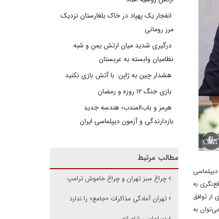
انفجار یک پهپاد در خاک بلغارستان نزدیک
مرز رومانی
درگیری شدید میان ارتش یمن و شبه
نظامیان وابسته به عربستان
هشدار چین به ژاپن: با آتش بازی نکنید
بازی جنگ ۱۲ روزه و رمضان
هرمز و باب‌المندب؛ هندسه جدید
بازدارندگی و آزمون دیپلماسی ایران
مطالب مرتبط
 دیپلماسی
چراغ سبز تهران و چراغ خاموش ترامپ
‌‌نگری به
 از توافق
تهران آمادگی مذاکرات «جامع» را ندارد
ی‌توان به
دیپلماسی شاعرانه