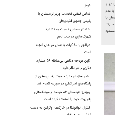
نیز از
هرمز
یا عدم
تماس تلفنی نخست وزیر ارمنستان با
نان پا
رئیس جمهور آذربایجان
عملیات
هشدار حماس نسبت به تشدید
 مسعود
شهرک‌سازی در بیت‌ لحم
عراقچی: مذاکرات با عمان در حال انجام
است
ژاپن بودجه دفاعی بی‌سابقه ۵۶ میلیارد
دلاری را در نظر دارد
عضو سازمان بدر: حملات به عربستان از
پایگاه‌های اسرائیلی در سوریه انجام شد
رویترز: عربستان ۸۶ درصد از موشک‌های
پاتریوت خود را استفاده کرده است
کنترل ایوانوفکا در خارکیف اوکراین به دست
ارتش روسیه افتاد