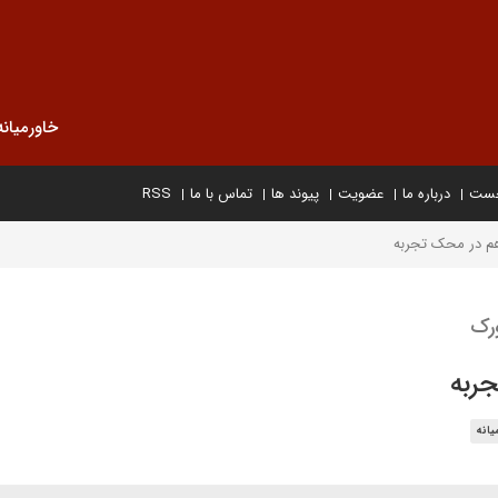
خاورمیانه
خست
درباره ما
عضویت
پیوند ها
تماس با ما
RSS
م در محک تجربه
ورک
ربه
یانه