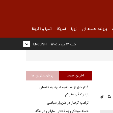
پرونده هسته ای
اروپا
آمریکا
آسیا و آفریقا
شنبه ۱۷ مرداد ۱۴۰۵
ENGLISH
آخرین خبرها
پر بازدیدترین ها
گذار خزر از «حاشیه امن» به «فضای
بازدارندگی متراکم
ترامپ گرفتار در شن‌زار سیاسی
حمله موشکی به کشتی اماراتی در تنگه