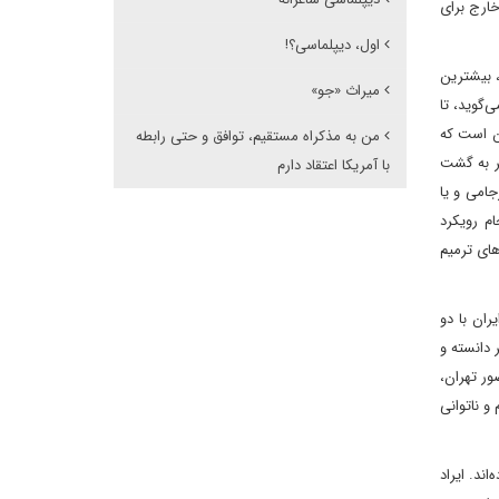
ارج برای
اول، دیپلماسی؟!
، بیشترین
میراث «جو»
‌گوید، تا
آن است که
من به مذکراه مستقیم، توافق و حتی رابطه
ر به گشت
با آمریکا اعتقاد دارم
جامی و یا
جام رویکرد
های ترمیم
ران با دو
 دانسته و
ور تهران،
و ناتوانی
ند. ایراد