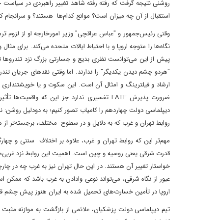
روشنی نتیجه گرفت که رفته رفته شاهد تغییر راهبردی در سیاست 
استقبال از آن چه میزان است؟ موانع کدام‌ها هستند؟ و سرانجام کدام
وقتی رئیس‌جمهور و "عباس عراقچی" وزیر امورخارجه او از لزوم تر
نگاه‌ها را متوجه اروپا و با احتیاط ایالات متحده می‌کند. برای مثال
پیش از این می‌توانست نظری بدیع و جسارتی بزرگ نزد تندروها تلق
"هردو چشم دیدن یکدیگر" را ندارند. اما وقتی نقدهای جریان تن
ارشاد و فیلترینگ و امثال آن است. این سکوت و یا خویشتنداری در
ضرورت پذیرش FATF تفسیری ندارد جز این که واقع
دیپلماسی دولت چهاردهم را کامیاب تصور کنیم؛ به دودلیل روشن: ن
روابط تهران و غرب که به دلایل و در سطوح مختلف، برجسته‌تر از
مهم‌تر این که روابط تهران و غرب، علاوه بر اختلاف سنتی و چهارگ
قدرت شرقی یعنی روسیه و چین است. اهمیت این روابط نزد غربی‌ها 
خواستار تغییر آن هستند. در این حال تهران نیز به غرب چه در چارچو
عبور از نگاه شرقی، می‌تواند نوعی وادادن به غرب باشد که ممکن است
اروپا در تأمین خسارت‌های تحمیل شده به ایران هنوز پیش چشم قرا
تیم دیپلماسی دولت پزشکیان، علائمی از بازگشت به موازنه مثبت را ب