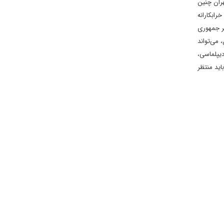
هران چنین
رابکارانه
یر جمهوری
می‌تواند
دیپلماسی،
اید منتظر