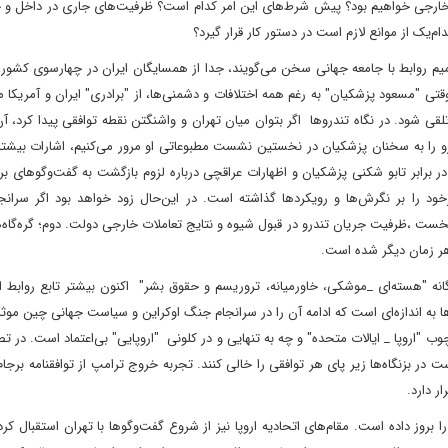
خارجی خواهیم بود؟ پیش شرط‌های این امر کدام است؟ ظرفیت‌های جاری در داخل و خ
‌یک از موانع لازم است در دستور کار قرار گیرد؟
میم روابط با جامعه جهانی سخن می‌گویند، جدا از همسایگان ایران در چهارسوی کشور
 وقتی "مسعود پزشکیان" به رغم همه اختلافات و دشمنی‌ها، از "برادری" ایران و آمریکا می
ی شود. در نگاه تندروها اگر بتوان میان تهران و واشنگتن نقطه توافقی پیدا کرد، 
درو را به سخنان پزشکیان در نخستین نشست مطبوعاتی او مرور می‌کنیم، اشارات بیشت
 برابر تابو شکنی پزشکیان و اظهارات عراقچی درباره لزوم بازگشت به گفت‌وگوهای بر
یت‌ها تأثیرخود را بر نگرش‌ها و رویکردها گذاشته است. در این‌حال زود خواهد بود اگر سران
خست ،ظرفیت جریان تندرو در قبول شیوه و نتایج تعاملات خارجی دولت. دوم؛ گره‌گاه‌
 هر زمان دیگر شده است.
انه "هسته‌ای _موشکی، خاورمیانه، تروریسم و حقوق بشر" اکنون بیشتر تابع روابط ای
به اندازه‌ای است که ادامه آن را در سرانجام جنگ اوکراین و سیاست جهانی چین موثر
ب "اروپا _ ایالات متحده" و چه به تنهایی و در کلونی "اروپایی" بی‌اعتماد است. در تص
 در بزنگاه‌ها زیر پای هر توافقی را خالی کنند. تجربه خروج ترامپ از توافقنامه برجام 
ر دارد.
روز داده است. مقام‌های اتحادیه اروپا نیز از شروع گفت‌وگوها با تهران استقبال کرده‌ا