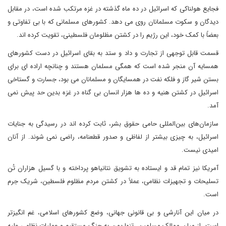
فجایع هولناکی که اسرائیل در ده ماه گذشته در غزه مرتکب شده است، در مقابل
دیدگان و سکوت مسلمانان روی می دهد. کشورهای مسلمانی که با بی تفاوتی و
بعضاً با کمک خود، این رژیم را در کشتن مظلومان فلسطینی، تقویت کرده اند.
قسمت قابل توجهی از تجارت و داد و ستد به بقای اسرائیل در دست کشورهای
همسایه آن منجر شده است که همگی مسلمان هستند و چنانچه اراده ای برای
بستن شیر گاز و فلکه نفت در همسایگان و مسلمانان می بود، جسارت و گستاخی
اسرائیل در کشتن هنیه و ده ها هزار انسان بی گناه در غزه بدین حد پیش نمی
آمد.
سازمان‌های بین‌المللی حامی حقوق بشر، ثابت کرده اند در رسیدگی به جنایات
اسرائیل، به چیزی بیشتر از لفاظی و صدور قطعنامه، راضی نمی شوند. از آنان
امیدی نیست.
آمریکا نیز تمام قد و ایستاده به تشویق نتانیاهو پرداخته و با گسیل هزاران تُن
تسلیحات و تجهیزات نظامی، عملاً در کشتن مردم مظلوم فلسطین، شریک جرم
است.
در میان این آنارشی و بی قانونی جهانی، وضع کشورهای اسلامی، غم انگیزتر
است. از میان ممالک مسلمین، تنها یمن به جنگ مستقیم و عملیات نظامی علیه