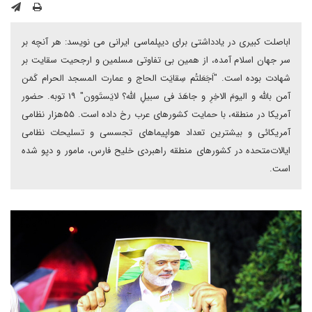
اباصلت کبیری در یادداشتی برای دیپلماسی ایرانی می نویسد: هر آنچه بر
سر جهان اسلام آمده، از همین بی تفاوتی مسلمین و ارجحیت سقایت بر
شهادت بوده است‌. "اَجَعَلتُم سِقایَت الحاج و عمارت المسجد الحرام کَمَن
آمن بالله و الیومَ الاخِرِ و جاهَدَ فی سبیلِ الله؟ لایَستَوون" ۱۹ توبه. حضور
آمریکا در منطقه، با حمایت کشورهای عرب رخ داده است. ۵۵هزار نظامی
آمریکائی و بیشترین تعداد هواپیماهای تجسسی و تسلیحات نظامی
ایالات‌متحده در کشورهای منطقه‌ راهبردی خلیح فارس، مامور و دپو شده
است.