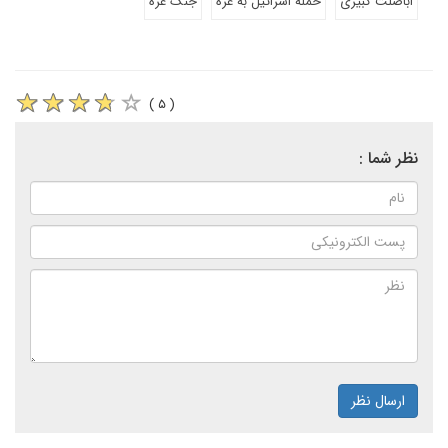
اباصلت کبیری
حمله اسرائیل به غزه
جنگ غزه
( ۵ )
نظر شما :
ارسال نظر