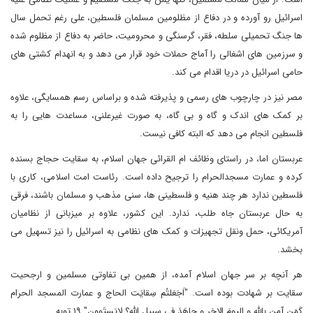
اسرائیل رو آورده و در دفاع از مظلومین مسلمان فلسطین، علی رغم تحمل سال
ها جنگ تحمیلی سلطه، فقر، گرسنگی و محرومیت، حاضر به دفاع از مظلوم شده
و سرزمین های اشغالی را آماج حملات خود قرار می دهد و به انهدام کشتی های
حامی اسرائیل در دریا اقدام می کند.
مصر نیز در چارچوب های رسمی و پذیرفته شده و براساس رسم همسایگی، علاوه
بر کمک های اندک و گاه و بی گاه، به صورت غیرعلنی، مساعدت هایی را به
فلسطین انجام می دهد که البته کافی نیست.
عربستان اما، در راستای وظائف ام القرائی جهان اسلام، به سقایت حجاج بسنده
کرده و عمارت مسجدالحرام را ترجیح داده است. رئاست امت اسلامی، کاری با
فلسطین ندارد هر چند هنیه و فلسطینی ها، سنی مذهب و مسلمان باشند، فرقی
به حال عربستان جاه طلب، ندارد. این کشور، علاوه بر میزبانی از نظامیان
آمریکائی، حمل ونقل تجهیزات و کمک های نظامی به اسرائیل را نیز تسهیل می
بخشد.
هر آنچه بر سر جهان اسلام آمده، از همین بی تفاوتی مسلمین و ارجحیت
سقایت بر شهادت بوده است‌. "اَجَعَلتُم سِقایَت الحاج و عمارت المسجد الحرام
کَمَن آمن بالله و الیومَ الاخِرِ و جاهَدَ فی سبیلِ الله؟ لایَستَوون" ۱۹ توبه.