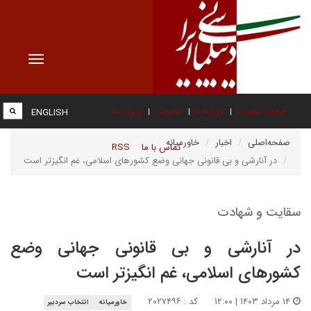
Toggle
vigation
صفحه نخست
درباره ما
عضویت
پیوند ها
ENGLISH
صفحه‌اصلی
اخبار
خاورمیانه
تماس با ما
RSS
در آنارشی و بی قانونی جهانی وضع کشورهای اسلامی، غم انگیزتر است
سقایت و شهادت
در آنارشی و بی قانونی جهانی وضع
کشورهای اسلامی، غم انگیزتر است
۱۴ مرداد ۱۴۰۳ | ۱۲:۰۰
کد : ۲۰۲۷۴۹۶
خاورمیانه
انتخاب سردبیر