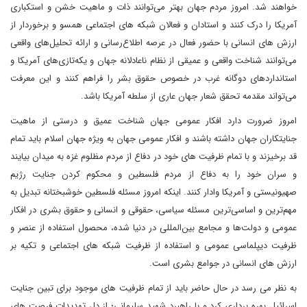
خواهند شد. امروز مردم جهان بهتر می‌توانند ذات و ماهیت خشن و استکباری
آمریکا را درک کنند و استادان و فعالان شبکه های اجتماعی همسو و برخوردار از
ارزش های انسانی با حضور فعال در عرصه اطلاع‌رسانی و ارائه تحلیل‌های واقعی
می‌توانند شناخت واقعی و عمیقی از نظام ناعادلانه جهان و یکه‌تازی‌های آمریکا و
استاندارد‌های دوگانه غرب در خصوص حقوق بشر را فراهم کنند و این معرفت
می‌تواند مقدمه تحقق شعار جهان عاری از سلطه آمریکا باشد.
امروز ضرورت دارد افکار عمومی جهان شناخت عمیق و درستی از ماهیت
جنایتکاران جهان داشته باشند و افکار عمومی جهان به ویژه جهان اسلام باید تمام
قد برخیزند و با تمام ظرفیت های خود در دفاع از مردم مظلوم غزه به میدان بیایند
و سران خود را به دفاع از مردم فلسطین و محکوم کردن جنایت رژیم
صهیونیستی و آمریکا وادار کنند. اینکه امروز مسئله فلسطین خوشبختانه تبدیل به
مهم‌ترین و اساسی‌ترین مسئله سیاسی، حقوقی و انسانی و حقوق بشری در افکار
عمومی و دولت‌ها و مجامع بین‌المللی در دنیا شده، محصول استفاده از عنصر و
ظرفیت دیپلماسی عمومی و استفاده از ظرفیت شبکه های اجتماعی و تکیه بر
ارزش های انسانی در جوامع بشری است.
به نظر می رسد در حال حاضر باید از تمام ظرفیت های موجود برای تبین جنایت
اسرائیل بهره برداری کرد و با راهبرد شهید سلیمانی؛ از دل تهدیدات فرصت های