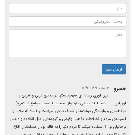
ارسال نظر
خسرو
۱۰ مرداد ۱۴۰۳ | ۱۲:۴۳
امپراطوری رسانه ای صهیونیستها بر مدیای غربی و شرقی و
اورپایی و ... تسلط قدرتمندی دارد واز تمام نقاط ضعف جوامع اسلامی(
دیکتاتوری و وابستگی دولت‌ها و شفاف نبودن سیاست و فساد اقتصادی و
قشربندی مردم و اختلافات مذهبی وقومی و گروه‌هایی مثل القاعده و داعش
و طالبان و...) استفاده میکند تا مردم دنیا را به ظالم بودن مسلمانان اقناع
کند و تا حدود زیادی موفق شده است چاره کار وحدت داخلی مردم در