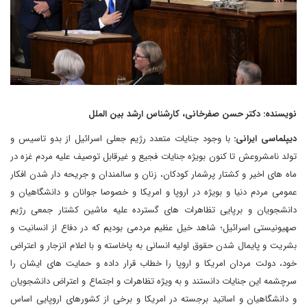
نویسنده: دکتر حسن صفرخانی، کارشناس ارشد بین الملل
دیپلماسی ایرانی:
با وجود جنایات متعدد رژیم جعلی اسرائیل از بدو تاسیس و
تولد نامشروعش تا کنون بویژه جنایات فجیع و غیرقابل توصیف علیه مردم غزه در
ماه های اخیر و کشتار پرشمار کودکان، زنان و سالمندان و جریحه دار شدن افکار
عمومی مردم دنیا و بویژه در اروپا و امریکا و خصوصا جوانان و دانشگاهیان و
دانشجویان و برپایی تظاهرات های گسترده علیه ماشین کشتار جمعی رژیم
صهیونیستی اسرائیل؛ شاهد خیل عظیم مردمی بودیم که در دفاع از انسانیت و
بشریت و پایمال شدن حقوق اولیه انسانی به پاخاسته و با اعلام انزجار و اعتراض
خود، دولت مردان امریکا و اروپا را خطاب قرار داده و حمایت های ایشان را
سرچشمه این جنایات دانستند و به ویژه تظاهرات و اجتماع و اعتراض دانشجویان
و دانشگاهیان و اساتید برجسته در امریکا و برخی از کشورهای اروپایی اساس