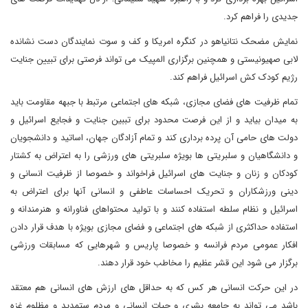
جدیدی را فراهم کرد.
نمایش مضحک نتانیاهو در کنگره امریکا و کف و سوت نمایندگان دست نشانده
لابی صهیونیستی و همچنین برگزاری المپیک می تواند فرصتی برای تبیین جنایت
رژیم کودک کش اسرائیل فراهم کند.
تمام ظرفیت های فضای مجازی، شبکه های اجتماعی مرتبط با جبهه مقاومت باید
به میدان بیاید و از این فرصت محدود برای تببین جنایت و فجایع اسرائیل و
دولت های حامی آن پرده برداری کند و تمام آزادگان جهان، اساتید و دانشجویان
و دانشگاهیان و سلبریتی ها بویژه سلبریتی های ورزشی را به اعتراض به کشتار
کودکان و زنان و جنایت های اسرائیل فراخواند و خصوصا از ظرفیت انسانی و
دینی ورزشکاران و تحریک احساسات عاطفی و انسانی آنها برای اعتراض به
اسرائیل و نظام سلطه استفاده کنند و با تولید محتواهای فناورانه و هنرمندانه و
استفاده حداکثری از شبکه های اجتماعی و فضای مجازی بویژه با هدف قرار دادن
افکار عمومی مردم فرانسه و خصوصا پاریس و شهرهایی که مسابقات ورزشی
برگزار می شود این قشر عظیم را مخاطب خود قرار دهند.
در این حرکت انسانی هر کس که به حداقل های ارزش های انسانی هم معتقد
باشد می تواند به جامعه بشری و حیات انسانی و مردم ستمدید و مظلوم غزه