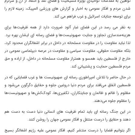
توهین به مقدسات توحیدی بویژه مسیحیت و فضای نقد و انتقاد از آن و سرگرم
شدن مردم و افکار عمومی به اخبار و گزارش های ورزشی المپیک، زمینه لازم را
برای توسعه جنایات اسرائیل و غرب فراهم می کند.
به نظر می رسد در این فضای غبار آلود ضرورت دارد از همه ظرفیت‌ها برای
هزینه‌مندسازی تجاوز و جنایت صهیونیست‌ها و فضای رسانه ای ایشان بهره برد.
لذا نباید مقاومت را در مقاومت مسلحانه در داخل در برابر اشغالگران محدود کرد،
بلکه مقاومت حقوقی، مقاومت سیاسی و مقاومت در عرصه دیپلماسی عمومی در
خارج از فلسطین باید همسو و همتراز مقاومت مسلحانه در داخل، از اراده و حق
مردم فلسطین حمایت و پشتیبانی کند.
در حال حاضر با تلاش امپراطوری رسانه ای صهیونیست ها و غرب قضایایی که در
فلسطین اتفاق می‌افتد برای مردم دنیا دروغین جلوه و حقایق دگرگون می‌شود و
مظلوم را ظالم و ظالمان و جنایتکاران، تکفیری‌ها، کودک‌کش‌ها و صهیونیست‌ها
را مظلوم جلوه می‌دهند.
در این جنگ رسانه ای باید تمام ظرفیت های انسانی دنیا دست به دست هم
دهند و حقایق را درست منتقل و افکار عمومی جهان را روشن کنند.
اگر بتوانیم قضایا را درست منتشر کنیم، افکار عمومی علیه رژیم اشغالگر بسیج