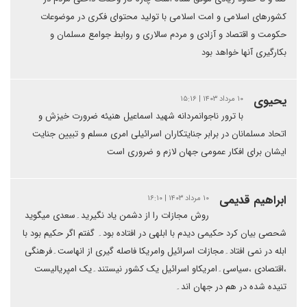
کشورهای اسلامی و امت اسلامی با تولید محتوای فکری در موضوعات
حکومت و اقتصاد و آزادی و مردم سالاری و روابط جوامع مسلمان و
بکارگیری آنها خواهد بود
یحیوی
۱۰ مرداد ۱۴۰۳ | ۱۵:۱۶
با ترور ناجوانمردانه شهید اسماعیل هنیئه ضرورت خیزش و
اتحاد مسلمانان در برابر جنایتکاران اسرائیلی امری مسلم و تبیین جنایت
ایشان برای افکار عمومی جهان لازم و ضروری است
ابراهیم قدیمی
۱۰ مرداد ۱۴۰۳ | ۱۶:۱۰
روش مجازات را از دشمن یاد نگیرید۔سعدی میگوید
شحصی بیان کرد حکیمی دیدم با ابلهی در افتاده بود۔ گفتم اگر حکیم بود با
ابله در نمی افتاد۔مجازات اسرائیل وامریکا فاصله گیری از انهاست۔فرهنگی
،اقتصادی ،سیاسی۔امریکاو اسرائیل یک کشور نیستند۔یک امپریالیست
تنیده شده در هم در جهان اند۔