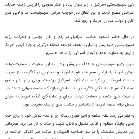
لابی صهیونیستی اسرائیل را زیر سوال برده و افکار عمومی را از پس زمینه جنایات
اسرائیل مطلع کردند و این اتفاق نادر موجب هراس صهیونیست ها و لابی های
آنان و دولت مردان امریکا و اروپا شد.
در حال حاضر تشدید جنایت اسرائیل در رفح و خان یونس و تحرکات رژیم
صهیونیستی علیه یمن و لبنان با هدف توسعه منطقه درگیری و وارد کردن امریکا
و اروپا به حمایت همه جانبه از اسرائیل را شاهد هستیم.
سران رژیم صهیونیستی با هدف سرپوش نهادن به این جنایات و حمایت دولت
مردان امریکا با طراحی سفر نتانیاهو به امریکا و سخنرانی در کنگره به باز تعریف
حمایت امریکا از رویکرد جنایت کارانه اسرائیل پرداختند وعلی رغم عدم حضور
تعداد 70 نفر از نمایندگان کنگره، در یک نمایش تراژدیک، جامعه جهانی شاهد کف
و سوت های متعدد و حمایت دولت مردان و نمایندگان گنگره امریکا به عنوان
سمبل نظام سلطه امریکا از نتانیاهو و جنایت های او عیله بشریت بود.
به نظر می رسد نظام سلطه و امپراطوری رسانه ای او تمام تلاش خود را برای جابه
جایی جایگاه مظلوم و ظالم، مقتول و قاتل، شهید و جلاد به کار می برد. همزمانی
این نمایش مضحک با مراسم افتتاحیه المپیک و حرکت غیر اخلاقی فرانسه در