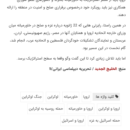
همکاری نیز باید رویکرد خود درخصوص برقراری صلح و امنیت در منطقه را ارائه
دهند.
در همین راستا، رایزنی هایی که 22 ژانویه درباره غزه و صلح در خاورمیانه میان
وزرای خارجه اتحادیه اروپا و همتایان آنها در مصر، رژیم صهیونیستی، اردن،
عربستان و نمایندگان تشکیلات خودگردان فلسطین و اتحادیه عرب، انجام شد،
گام نخست در این مسیر بود.
اما باید تلاش زیادی کرد تا این گفت وگو واقعا به سطح استراتژیک برسد.
منبع:
الخلیج الجدید
/ تحریریه دیپلماسی ایرانی/۱۱
کلید واژه ها:
اروپا
خاورمیانه
اوکراین
جنگ اوکراین
اروپا و اوکراین
اروپا و خاورمیانه
حمله روسیه به اوکراین
حمله اسرائیل به غزه
اروپا و اسرائیل