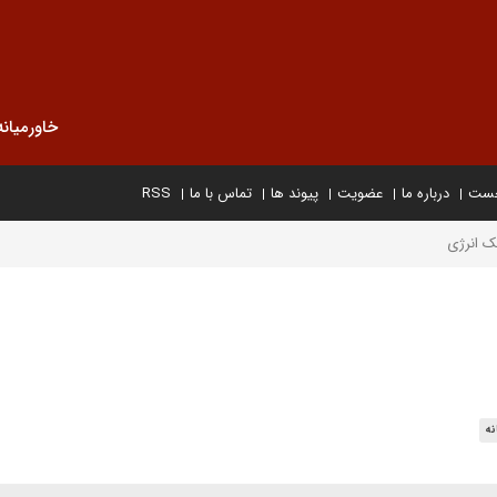
خاورمیانه
خست
درباره ما
عضویت
پیوند ها
تماس با ما
RSS
ک انرژی
نه