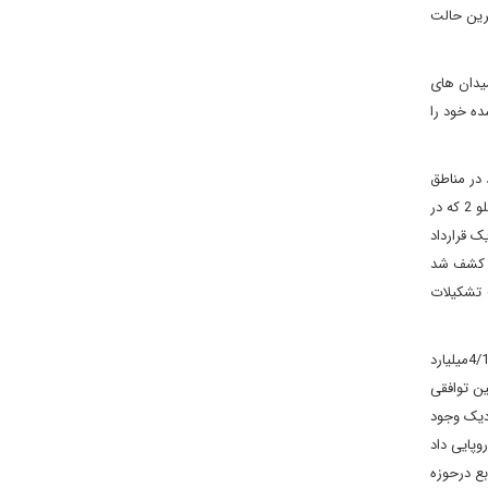
ترین حالت
 میدان های
ده خود را
 در مناطق
مختلف سرزمین‌های اشغالی فلسطین ثروت هنگفت منابع نفت و گاز وجود دارد که رژیم صهیونیستی مانع از بهره ‌برداری فلسطینی‌ها شده است. توافق اسلو 2 که در
 شد، حقوق دریایی تا 20 مایلی ساحل را برای فلسطینی‌ها تضمین کرد. بر این اساس مقامات تشکیلات خودگردان فلسطین درسال 1999 یک قرارداد
در سواحل غزه با ذخیره 4/1 تریلیون مترمکعبی کشف شد
ت تشکیلات
بعد از حمله نظامی روسیه به اوکراین درفوریه 2022، اروپا منابع جایگزین گاز روسیه را در دستور کار قرار داد و گفت ‌وگو برای امضاء یک قراردادی به ارزش 4/1میلیارد
2024 تولید گاز عملیاتی شود. چنین توافقی
دیک وجود
مجوز اکتشاف به شش کمپانی اروپایی داد
است که بخشی از این منابع درحوزه