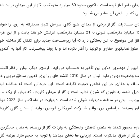
2013 یعنی 4 سال پس از کشــف گاز در میدان تامر آغاز کرده است. تاکنون حدود 60 میلیارد مترمکعب گاز از این
 می کند و مابقی آن صادر می شــود.
ان صــادرات گاز از برخی از میدان های گازی سواحل شرق مدیترانه به اروپا را خو
استخراج گاز از میدان گازی این منطقه طبق برنامه تعیین شده از 12 میلیارد مترمکعب کنونی به 21 میلیارد مترمکعب افزایش خواهند ی
قق این موضوع به این بستگی دارد که آیا زیرســاخت جدید برای انتقال گاز ساخته خو
وز فعالیتهای حفاری و تولید را آغاز نکرده اند و یا روند پیشــرفت کار آنها به ُکن
بی از مهمترین دلایل این تأخیر به حســاب می آید . ازسوی دیگر، لبنان از نظر اکتشـ
هیدروکربورنی در مناطق دریایی خود در مقایسه با کشورهای ذکر شده وضعیت بهتری دارد. لبنان در سال 2010 نقشه هایی را برای تع
اکتشــاف و حفاری در این نواحی صورت نگرفته است. این درحالی است که مناقشه لبن
ل شده، به طوری که شروع تولید نفت و گاز از میدان کاریش که بیش از یک ســ
منطقه انحصاری اقتصادی لبنان قرار دارد، جد
افق رسیدند. براساس این توافق شــرکت آمریکایی انرجین تولید از میدان گازی کاری
اره مجبور شدند به منظور کاهش وابستگی به واردات گاز از روسیه، به دنبال جایگزین
ن گاز از شرق مدیترانه است. ارزیابی ها نشان میدهد با توجه به حجم مازاد عرضه گا