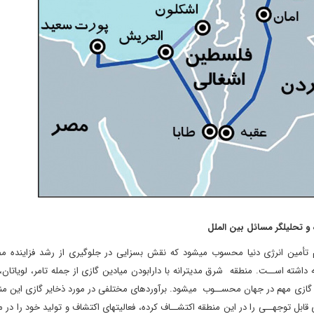
و تحلیلگر مسائل بین الملل
هم تأمین انرژی دنیا محسوب میشود که نقش بسزایی در جلوگیری از رشد فزاینده م
اشته اســت. منطقه شرق مدیترانه با دارابودن میادین گازی از جمله تامر، لویاتان،
ق گازی مهم در جهان محســوب میشود. برآوردهای مختلفی در مورد ذخایر گازی این م
 قابل توجهــی را در این منطقه اکتشــاف کرده، فعالیتهای اکتشاف و تولید خود را در