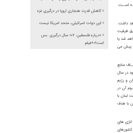
 میدان تولید شده اســت.
کاهش قدرت هنجاری اروپا در درگیری غزه
این دولت اسرائیلی، متحد امریکا نیست
اهد داشت.
افت و از این طریق ظرفیت
«درباره فلسطین: ۱۰۷ سال درگیری. بس
اهد شد یا
است!»+فیلم
دی پیش می
ـاف منابع
یین مناطق دریایی خود در سال
ان و رژیم
وم آن در
یترین چالش رژیم صهیونیســیتی در منطقه مدیترانه شرقی شده است. درنهایت در ماه اکتبر سال 2022 دولت لبنان با
ش با هدف
 انژی های
ز کشورهای