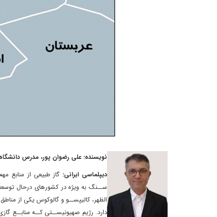
نویسنده: علی رضوان پور، مدرس دانشگاه 
دیپلماسی ایرانی:
گاز طبیعی از منابع م
ســنگ به ویژه در کشورهای درحال توسعه د
الظهر، کالیپســو و گالوکوس یکی از مناط
دارد. رژیم صهیونیســتی کــه منابــع گازی