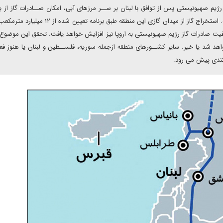
ژیم صهیونیستی پس از توافق با لبنان بر ســر مرزهای آبی، امکان صــادرات گاز از ب
میدان های گازی سواحل شرق مدیترانه به اروپا را خواهد داشت. استخراج گاز از میدان گازی این منطقه طبق برن
ظرفیت صادرات گاز رژیم صهیونیستی به اروپا نیز افزایش خواهد یافت. تحقق این موضوع 
هد شد یا خیر. سایر کشــورهای منطقه ازجمله سوریه، فلســطین و لبنان یا هنوز فعا
ه ُکندی پیش می رود.