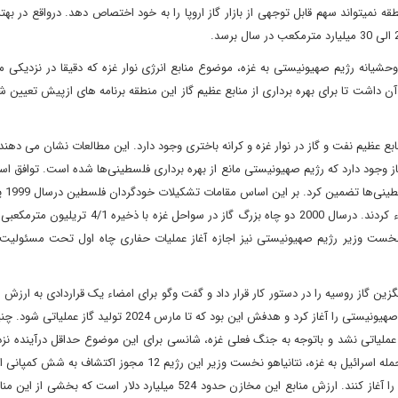
ه نمیتواند سهم قابل توجهی از بازار گاز اروپا را به خود اختصاص دهد. درواقع در به
با یورش وحشیانه رژیم صهیونیستی به غزه، موضوع منابع انرژی نوار غزه که دقیقا در نزدیکی
ن داشت تا برای بهره برداری از منابع عظیم گاز این منطقه برنامه های ازپیش تعیین ش
عظیم نفت و گاز در نوار غزه و کرانه باختری وجود دارد. این مطالعات نشان می دهند
سال 1995 امضاء
25 ساله برای اکتشاف گاز با یک شرکت استخراج گاز انگلیس امضاء کردند. درسال 2000 دو چاه بزرگ گاز 
ود. نخست ‌وزیر رژیم صهیونیستی نیز اجازه آغاز عملیات حفاری چاه اول تحت مسئولی
دلار با مشارکت تشکیلات خودگردان فلسطین، حماس، مصر و رژیم صهیونیستی را آغاز کرد و هدفش این بود که تا مارس 
ملیاتی نشد و باتوجه به جنگ فعلی غزه، شانسی برای این موضوع حداقل درآینده نز
نخواهد داشت. اما در29 اکتبر امسال یعنی کمتر از دو هفته بعد از حمله اسرائیل به غزه، نتانیاهو نخست‌ وزیر این رژیم 12 
تا عملیات اکتشاف گازهای مخازن سواحل باسین در دریای مدیترانه را آغاز کنند. ارزش منابع این مخازن حدود 524 میلیارد دلار 