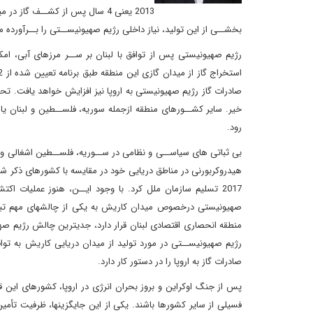
بخشــی از این تولید، نیاز داخلی رژیم صهیونیســتی را بــرآورده
رژیم صهیونیستی پس از توافق با لبنان بر ســر مرزهای آبی، امک
صادرات گاز رژیم صهیونیستی به اروپا نیز افزایش خواهد یافت. تح
خیر. سایر کشــورهای منطقه ازجمله سوریه، فلســطین و لبنان یا هن
رود.
بی ثباتی های سیاســی و نظامی در ســوریه، فلســطین اشغالی و لی
2017 تسلیم سازمان ملل کرد. با وجود ایــن، هنوز عملیات 
صهیونیستی درخصوص میدان کاریش به یکی از چالشهای مهم تبدی
رژیم صهیونیســتی در مورد تولید از میدان دریایی کاریش به تو
صادرات گاز به اروپا را در دستور کار دارد.
پس از جنگ اوکراین و بروز بحران انرژی در اروپا، کشورهای این ق
فسیلی از سایر کشورها باشند. یکی از این جایگزینها، ظرفیت تأمی