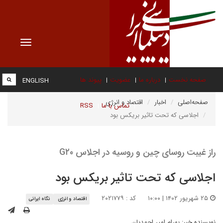
Toggle
vigation
صفحه نخست
درباره ما
عضویت
پیوند ها
ENGLISH
صفحه‌اصلی
اخبار
اقتصاد و انرژی
تماس با ما
RSS
اجلاسی که تحت تاثیر بریکس بود
راز غیبت روسای چین و روسیه در اجلاس G۲۰
اجلاسی که تحت تاثیر بریکس بود
۲۵ شهریور ۱۴۰۲ | ۱۰:۰۰
کد : ۲۰۲۱۷۷۹
اقتصاد و انرژی
نگاه ایرانی
نویسنده خبر:
بهرام امیر احمدیان