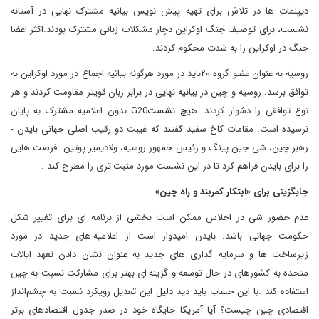
دیپلمات ها در تلاش برای تهیه پیش نویس بیانیه مشترک نهایی در آستانه
نشست، برای توصیف جنگ اوکراین دچار مشکلات زبانی مشترک بودند.اکثر اعضا
جنگ در اوکراین را به شدت محکوم کردند.
روسیه به عنوان عضو گروه ۲۰باید در مورد هرگونه بیانیه اجماع در مورد اوکراین به
توافق برسد. روسیه و چین در بیانیه نهایی در برابر زبان قویتر مقاومت کردند و هر
نوع توافقی را دشوار کردند. هیچ نشستG20 بدون اعلامیه مشترک به پایان
نرسیده است. مقامات کاخ سفید گفتند که غیبت دو رقیب اصلی جهانی بایدن -
رهبر چین، شی جین پینگ و رئیس جمهور روسیه، ولادیمیر پوتین فرصت هایی
را برای بایدن فراهم کرد تا در این نشست مورد مثبت تری را مطرح کند .
جایگزینی برای «ابتکار کمربند و راه چین»
عدم حضور شی در اجلاس ممکن است بخشی از برنامه ای برای تغییر شکل
حکومت جهانی باشد. بایدن امیدوار است از اعلامیه های جدید در مورد
زیرساخت ها و سرمایه گذاری های جدید به عنوان نشان دادن تعهد ایالات
متحده به کشورهای در حال توسعه و گزینه ای بهتر برای مشارکت نسبت به چین
استفاده کند .با این حساب باید دید دلیل این تعدیل رویکرد نسبت به چشم‌انداز
اقتصادی چین چیست؟ آیا آمریکا جایگاه خود در صدر جدول اقتصادهای برتر