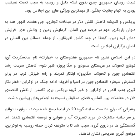
غیبت روسای جمهوری چین بدون اعلام دلیل و روسیه به سبب تحت تعیقیب
بودن به اتهام جنایت جنگی، از مهمترین ویژگی های این اجلاس بود.
بریکس و اندیشه کاهش نقش دلار در مبادلات تجاری، جی هفت، ظهور هند به
عنوان بازیگری مهم در عرصه بین الملل، گرمایش زمین و چالش های افزایش
دمای کره زمین، کودتا در چند کشور آفریقایی، از جمله مسائل بین المللی در
فضای برگزاری اجلاس است.
در این اجلاس تغییر نام جمهوری هندوستان به «بهارات» نام سانسکریت آن؛
غوغای تحولات در عربستان سعودی و مگا پروژه شهر نئوم؛ کاهش سرعت رشد
اقتصادی چین و تحولات مگاپروژه ابتکار کمربند و راه؛ خیزش غرب در برابر
گسترش سیطره اقتصادی چین در آسیا و آفریقا؛ ادامه جنگ در اوکراین؛ خطر بکار
گیری بمب اتمی در اوکراین و خیز گروه بریکس برای کاستن از نقش اقتصادی
دلار در معاملات بین المللی، فضای متفاوتی نسبت به اجلاس‌های پیشین داشت.
رهبرانی که برای نشست سالانه گروه 20 در اینجا جمع شده بودند، موفق به توافق
بر سر بیانیه مشترک در مورد تغییرات آب و هوایی و توسعه اقتصادی شدند. اما
گسستگی ها در درون گروه، سبب شد تا با متوقف کردن حمله روسیه به اوکراین،
موضع گیری صریحی نشان ندهند.