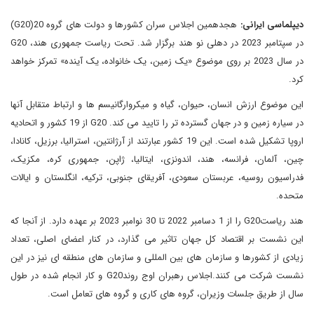
دیپلماسی ایرانی:
هجدهمین اجلاس سران کشورها و دولت های گروه 20(G20)
در سپتامبر 2023 در دهلی نو هند برگزار شد. تحت ریاست جمهوری هند، G20
در سال 2023 بر روی موضوع «یک زمین، یک خانواده، یک آینده» تمرکز خواهد
کرد.
این موضوع ارزش انسان، حیوان، گیاه و میکروارگانیسم ها و ارتباط متقابل آنها
در سیاره زمین و در جهان گسترده تر را تایید می کند. G20 از 19 کشور و اتحادیه
اروپا تشکیل شده است. این 19 کشور عبارتند از آرژانتین، استرالیا، برزیل، کانادا،
چین، آلمان، فرانسه، هند، اندونزی، ایتالیا، ژاپن، جمهوری کره، مکزیک،
فدراسیون روسیه، عربستان سعودی، آفریقای جنوبی، ترکیه، انگلستان و ایالات
متحده.
هند ریاستG20 را از 1 دسامبر 2022 تا 30 نوامبر 2023 بر عهده دارد. از آنجا که
این نشست بر اقتصاد کل جهان تاثیر می گذارد، در کنار اعضای اصلی، تعداد
زیادی از کشورها و سازمان های بین المللی و سازمان های منطقه ای نیز در این
نشست شرکت می کنند.اجلاس رهبران اوج روندG20 و کار انجام شده در طول
سال از طریق جلسات وزیران، گروه های کاری و گروه های تعامل است.