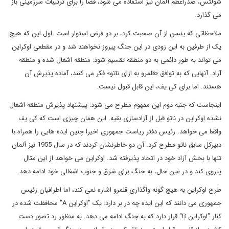
شولتس، صدراعظم آلمان نیز استفاده می شود، فضا را برای ترتیبات سرزمینی باز
می گذارد.
ملاحظاتی که ینسن از آن صحبت کرد، بر دو فرض استوار است. اول این که هیچ
یک از طرفین به این زودی در این جنگ پیروز نخواهند شد و در مقطعی اوکراین
می تواند به طور دائمی به دو منطقه تقسیم شود: منطقه اشغال شده و منطقه
آزاد. آنهایی که به توافق «قلمرو به ازای ناتو» فکر می کنند، آماده پذیرش آن
هستند. اما برای کی یف، این قابل قبول نیست.
اینجاست که جنبه دوم این مفهوم مطرح می شود: پیشنهاد پذیرش منطقه اشغال
نشده اوکراین در ناتو قبل از آزادسازی بقیه. این همان چیزی است که کی یف
واقعا می خواهد. رئیس دفتر ریاست جمهوری اخیرا چنین ایده هایی را همراه با
دبیرکل سابق ناتو مطرح کرد. آن دو خاطرنشان کردند که در سال 1955 نیز آلمان
تنها با بخش آزاد خود در اتحاد پذیرفته شد. اوکراین می خواهد از این مثال
پیروی کند و در عین حال، به جنگ برای شرق و جنوب اشغالی خود ادامه دهد.
طرح اوکراین به هیچ گونه واگذاری قلمرو اشاره نمی کند، اما اطرافیان رئیس
جمهوری می دانند که این ایده چه در بر دارد: یک "اوکراین A" محافظت شده در
کنار "اوکراین B" قرار دارد که به جنگ ادامه می دهد. به منظور رد تصور دست