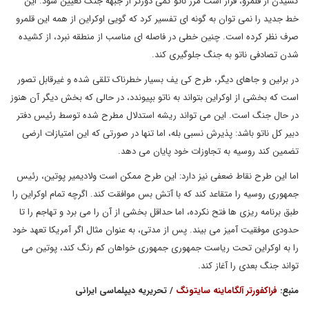
کشیدن از قلمرو، قرار است مرز ناتو کمی دورتر از جبهه جنگ تعیین شود. این
خط جدید را نمی توان به گونه ای تفسیر کرد که گویی اوکراین از همه این قلمرو
صرف نظر کرده است. چنین خطی در فاصله ای مناسب از منطقه نبرد، از کشیده
شدن تصادفی ناتو به جنگ جلوگیری کند.
در برلین و جاهای دیگر، طرح کی یف بسیار خطرناک تلقی شده و غیرقابل تصور
است که بخشی از اوکراین بتواند به ناتو بپیوندد، در حالی که بخش دیگر آن هنوز
در حال جنگ است. این می تواند ریشه استدلال مطرح شده توسط رئیس دفتر
دبیر کل ناتو باشد: پذیرش نسبی بله، اما تنها در صورتی که این امتیازات ارضی
تضمین کند روسیه به تجاوزات خود پایان می دهد.
اما این طرح نقاط ضعفی نیز دارد: این طرح ممکن است ولادیمیر پوتین، رئیس
جمهوری روسیه را متقاعد کند که با آتش بس موافقت کند. اگرچه تمام اوکراین را
طبق برنامه ریزی ها فتح نکرده، اما حداقل بخشی از آن را می برد و تهاجم را تا
حدودی موفقیت آمیز می بیند. پس از مدتی، به عنوان مثال اگر آمریکا تعهد خود
را به اوکراین تحت ریاست جمهوری جمهوری خواهان کم رنگ کند، پوتین می
تواند جنگ بعدی را آغاز کند.
منبع:
فراکفورتر آلگاماینه سایتونگ
/ تحریریه دیپلماسی ایرانی