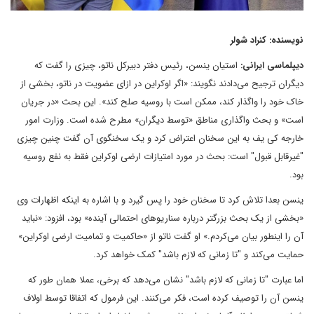
نویسنده: کنراد شولر
دیپلماسی ایرانی:
استیان ینسن، رئیس دفتر دبیرکل ناتو، چیزی را گفت که
دیگران ترجیح می‌دادند نگویند: «اگر اوکراین در ازای عضویت در ناتو، بخشی از
خاک خود را واگذار کند، ممکن است با روسیه صلح کند». این بحث «در جریان
است» و بحث واگذاری مناطق «توسط دیگران» مطرح شده است. وزارت امور
خارجه کی یف به این سخنان اعتراض کرد و یک سخنگوی آن گفت چنین چیزی
"غیرقابل قبول" است: بحث در مورد امتیازات ارضی اوکراین فقط به نفع روسیه
بود.
ینسن بعدا تلاش کرد تا سخنان خود را پس گیرد و با اشاره به اینکه اظهارات وی
«بخشی از یک بحث بزرگتر درباره سناریوهای احتمالی آینده» بود، افزود: «نباید
آن را اینطور بیان می‌کردم.» او گفت ناتو از «حاکمیت و تمامیت ارضی اوکراین»
حمایت می‌کند و "تا زمانی که لازم باشد" کمک خواهد کرد.
اما عبارت "تا زمانی که لازم باشد" نشان می‌دهد که برخی، عملا همان طور که
ینسن آن را توصیف کرده است، فکر می‌کنند. این فرمول که اتفاقا توسط اولاف